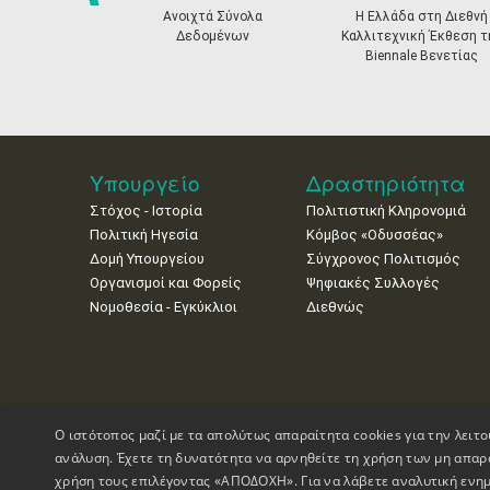
prev
Ανοιχτά Σύνολα
Η Ελλάδα στη Διεθνή
Δεδομένων
Καλλιτεχνική Έκθεση τ
Biennale Βενετίας
Υπουργείο
Δραστηριότητα
Στόχος - Ιστορία
Πολιτιστική Κληρονομιά
Πολιτική Ηγεσία
Κόμβος «Οδυσσέας»
Δομή Υπουργείου
Σύγχρονος Πολιτισμός
Οργανισμοί και Φορείς
Ψηφιακές Συλλογές
Νομοθεσία - Εγκύκλιοι
Διεθνώς
Ο ιστότοπος μαζί με τα απολύτως απαραίτητα cookies για την λειτο
ανάλυση. Έχετε τη δυνατότητα να αρνηθείτε τη χρήση των μη απαρ
χρήση τους επιλέγοντας «ΑΠΟΔΟΧΗ». Για να λάβετε αναλυτική ενημ