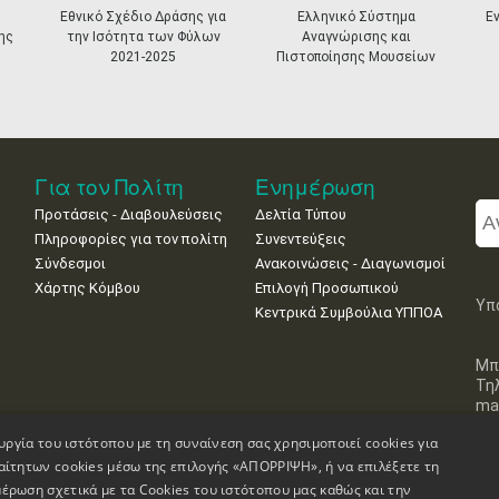
Εθνικό Σχέδιο Δράσης για
Ελληνικό Σύστημα
Ε
ης
την Ισότητα των Φύλων
Αναγνώρισης και
2021-2025
Πιστοποίησης Μουσείων
Για τον Πολίτη
Ενημέρωση
Προτάσεις - Διαβουλεύσεις
Δελτία Τύπου
Πληροφορίες για τον πολίτη
Συνεντεύξεις
Σύνδεσμοι
Ανακοινώσεις - Διαγωνισμοί
Χάρτης Κόμβου
Επιλογή Προσωπικού
Υπ
Κεντρικά Συμβούλια ΥΠΠΟΑ
Μπ
Τη
mai
υργία του ιστότοπου με τη συναίνεση σας χρησιμοποιεί cookies για
αίτητων cookies μέσω της επιλογής «ΑΠΟΡΡΙΨΗ», ή να επιλέξετε τη
έρωση σχετικά με τα Cookies του ιστότοπου μας καθώς και την