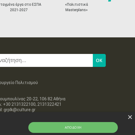
next
νταγμένα έργα στο ΕΣΠΑ
«Πολιτιστικά
Κόμβος "ΟΔΥ
2021-2027
Masterplans»
ουργείο Πολιτισμού
ουμπουλίνας 20-22, 106 82 Αθήνα
λ: +30 2131322100, 2131322421
l: grplk@culture.gr
×
ΑΠΟΔΟΧΉ