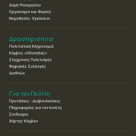
•
•
•
•
•
•
•
Δομή Υπουργείου
Οργανισμοί και Φορείς
15
16
17
18
19
20
21
Νομοθεσία - Εγκύκλιοι
•
•
•
•
•
•
•
22
23
24
25
26
27
28
•
•
•
•
•
•
•
Δραστηριότητα
Πολιτιστική Κληρονομιά
29
30
Κόμβος «Οδυσσέας»
•
•
Σύγχρονος Πολιτισμός
Ψηφιακές Συλλογές
Διεθνώς
Για τον Πολίτη
Προτάσεις - Διαβουλεύσεις
Πληροφορίες για τον πολίτη
Σύνδεσμοι
Χάρτης Κόμβου