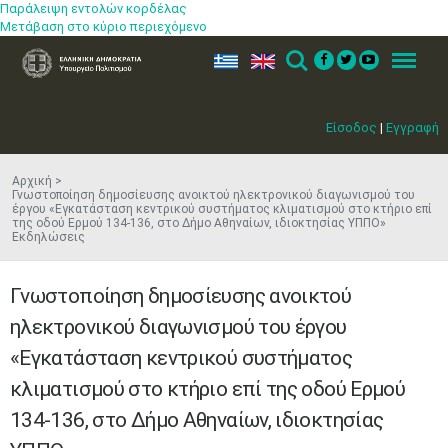
Παράλειψη εντολών κορδέλας
Μετάβαση στο κύριο περιεχόμενο
ελ
en
Search
Menu
Είσοδος
|
Εγγραφή
Αρχική
Γνωστοποίηση δημοσίευσης ανοικτού ηλεκτρονικού διαγωνισμού του
έργου «Εγκατάσταση κεντρικού συστήματος κλιματισμού στο κτήριο επί
της οδού Ερμού 134-136, στο Δήμο Αθηναίων, ιδιοκτησίας ΥΠΠΟ»
Εκδηλώσεις
Γνωστοποίηση δημοσίευσης ανοικτού
ηλεκτρονικού διαγωνισμού του έργου
«Εγκατάσταση κεντρικού συστήματος
κλιματισμού στο κτήριο επί της οδού Ερμού
134-136, στο Δήμο Αθηναίων, ιδιοκτησίας