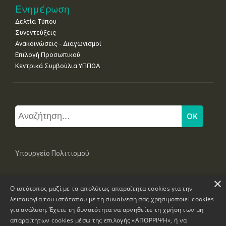
Ενημέρωση
Δελτία Τύπου
Συνεντεύξεις
Ανακοινώσεις - Διαγωνισμοί
Επιλογή Προσωπικού
Κεντρικά Συμβούλια ΥΠΠΟΑ
Υπουργείο Πολιτισμού
×
Μπουμπουλίνας 20-22, 106 82 Αθήνα
Ο ιστότοπος μαζί με τα απολύτως απαραίτητα cookies για την
Τηλ: +30 2131322100, 2131322421
mail: grplk@culture.gr
λειτουργία του ιστότοπου με τη συναίνεση σας χρησιμοποιεί cookies
για ανάλυση. Έχετε τη δυνατότητα να αρνηθείτε τη χρήση των μη
απαραίτητων cookies μέσω της επιλογής «ΑΠΟΡΡΙΨΗ», ή να