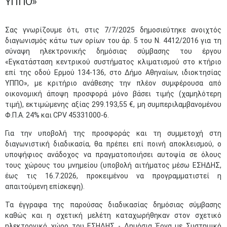
ΥΠΠΟ»
Σας γνωρίζουμε ότι, στις 7/7/2025 δημοσιεύτηκε ανοιχτός
διαγωνισμός κάτω των ορίων του άρ. 5 του Ν. 4412/2016 για τη
σύναψη ηλεκτρονικής δημόσιας σύμβασης του έργου
«Εγκατάσταση κεντρικού συστήματος κλιματισμού στο κτήριο
επί της οδού Ερμού 134-136, στο Δήμο Αθηναίων, ιδιοκτησίας
ΥΠΠΟ», με κριτήριο ανάθεσης την πλέον συμφέρουσα από
οικονομική άποψη προσφορά μόνο βάσει τιμής (χαμηλότερη
τιμή), εκτιμώμενης αξίας 299.193,55 €, μη συμπεριλαμβανομένου
Φ.Π.Α. 24% και CPV 45331000-6.
Για την υποβολή της προσφοράς και τη συμμετοχή στη
διαγωνιστική διαδικασία, θα πρέπει επί ποινή αποκλεισμού, ο
υποψήφιος ανάδοχος να πραγματοποιήσει αυτοψία σε όλους
τους χώρους του μνημείου (υποβολή αιτήματος μέσω ΕΣΗΔΗΣ,
έως τις 16.7.2026, προκειμένου να προγραμματιστεί η
απαιτούμενη επίσκεψη).
Τα έγγραφα της παρούσας διαδικασίας δημόσιας σύμβασης
καθώς και η σχετική μελέτη καταχωρήθηκαν στον σχετικό
ηλεκτρονικό χώρο του ΕΣΗΔΗΣ - Δημόσια Έργα με Συστημικό