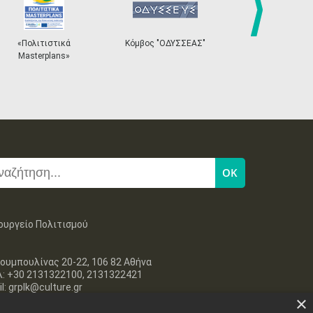
•
•
•
•
•
•
•
29
30
next
«Πολιτιστικά
Κόμβος "ΟΔΥΣΣΕΑΣ"
Ηλεκτρονικ
•
•
Masterplans»
Εισιτ
ουργείο Πολιτισμού
ουμπουλίνας 20-22, 106 82 Αθήνα
λ: +30 2131322100, 2131322421
l: grplk@culture.gr
×