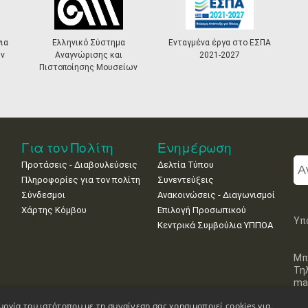
ια
Ελληνικό Σύστημα
Ενταγμένα έργα στο ΕΣΠΑ
ν
Αναγνώρισης και
2021-2027
Πιστοποίησης Μουσείων
Για τον Πολίτη
Ενημέρωση
Προτάσεις - Διαβουλεύσεις
Δελτία Τύπου
Πληροφορίες για τον πολίτη
Συνεντεύξεις
Σύνδεσμοι
Ανακοινώσεις - Διαγωνισμοί
Χάρτης Κόμβου
Επιλογή Προσωπικού
Υπ
Κεντρικά Συμβούλια ΥΠΠΟΑ
Μπ
Τη
mai
υργία του ιστότοπου με τη συναίνεση σας χρησιμοποιεί cookies για