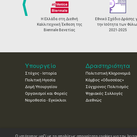
prev
Η Ελλάδα στη Διεθνή
Εθνικό Σχέδιο Δράσης γ
Καλλιτεχνική Έκθεση της
την Ισότητα των Φύλω
Biennale Βενετίας
2021-2025
Υπουργείο
Δραστηριότητα
Στόχος - Ιστορία
Πολιτιστική Κληρονομιά
Πολιτική Ηγεσία
Κόμβος «Οδυσσέας»
Δομή Υπουργείου
Σύγχρονος Πολιτισμός
Οργανισμοί και Φορείς
Ψηφιακές Συλλογές
Νομοθεσία - Εγκύκλιοι
Διεθνώς
Ο ιστότοπος μαζί με τα απολύτως απαραίτητα cookies για την λειτο