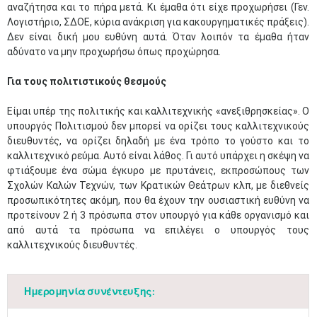
αναζήτησα και το πήρα μετά. Κι έμαθα ότι είχε προχωρήσει (Γεν.
Λογιστήριο, ΣΔΟΕ, κύρια ανάκριση για κακουργηματικές πράξεις).
Δεν είναι δική μου ευθύνη αυτά. Όταν λοιπόν τα έμαθα ήταν
αδύνατο να μην προχωρήσω όπως προχώρησα.
Για τους πολιτιστικούς θεσμούς
Είμαι υπέρ της πολιτικής και καλλιτεχνικής «ανεξιθρησκείας». Ο
υπουργός Πολιτισμού δεν μπορεί να ορίζει τους καλλιτεχνικούς
Μαϊ
1
2
διευθυντές, να ορίζει δηλαδή με ένα τρόπο το γούστο και το
•
•
καλλιτεχνικό ρεύμα. Αυτό είναι λάθος. Γι αυτό υπάρχει η σκέψη να
φτιάξουμε ένα σώμα έγκυρο με πρυτάνεις, εκπροσώπους των
3
4
5
6
7
8
9
Σχολών Καλών Τεχνών, των Κρατικών Θεάτρων κλπ, με διεθνείς
•
•
•
•
•
•
•
προσωπικότητες ακόμη, που θα έχουν την ουσιαστική ευθύνη να
προτείνουν 2 ή 3 πρόσωπα στον υπουργό για κάθε οργανισμό και
10
11
12
13
14
15
16
•
•
•
•
•
•
•
από αυτά τα πρόσωπα να επιλέγει ο υπουργός τους
καλλιτεχνικούς διευθυντές.
17
18
19
20
21
22
23
•
•
•
•
•
•
•
•
•
•
•
•
•
Ημερομηνία συνέντευξης:
24
25
26
27
28
29
30
•
•
•
•
•
•
•