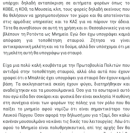
υπάρχει δηλαδή ανταπόκριση σε αιτήματα φορέων όπως το
ΚΘΒΕ, η ΚΟΘ, τα Μουσεία, κλπ, τους φορείς δηλαδή εκείνους που
θα θελήσουν να χρησιμοποιήσουν τον χώρο και θα αποτείνονται
στις αρμόδιες υπηρεσίες και το ΚΑΣ για να πάρουν την άδεια.
Τότε θα συνηθίσουν σε αυτή τη χρήση και οι Θεσσαλονικείς για να
βλέπουν τη Ροτόντα ως Μνημείο. Εγώ δεν έχω υπογράψει καμιά
απόφαση για τοποθέτηση σταυρού. Ζήτησα να γίνει
αντικεραυνική μελέτη και να το δούμε, αλλά δεν υπόσχομαι ότι με
τη μελέτη αυτή θα υπογράψω για σταυρό.
Είχα μια πολύ καλή κουβέντα με την Πρωτοβουλία Πολιτών που
αντιδρά στην τοποθέτηση σταυρού, αλλά όλα αυτά που έχουν
γραφεί ότι ο Μπαλτάς έχει υπογράψει για σταυρό δεν έχουν καμιά
βάση. Τα εκκλησιαστικά σκεύη έχουν φύγει, διατηρήθηκαν και
αναδείχτηκαν και τα μουσουλμανικά. Όσο για το εσωτερικό αυτό
που εγώ είδα δεν σοκάρει και φυσικά δεν είναι εκκλησία. Η ευθύνη
στη συνέχεια είναι των φορέων της πόλης για τον ρόλο που θα
παίξει το μνημείο αφού νομίζω ότι είναι σημαντικότερο του
Λευκού Πύργου. Όσον αφορά την δήλωσή μου για τζαμί, δεν καλώ
κανέναν μουσουλμάνο να κάνει τις δικές του λειτουργίες. Λέω ότι
αφού το Μνημείο είναι πολυθρησκευτικό, επί της αρχής δεν θα