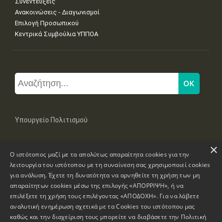
Συνεντεύξεις
Ανακοινώσεις - Διαγωνισμοί
Επιλογή Προσωπικού
Κεντρικά Συμβούλια ΥΠΠΟΑ
Υπουργείο Πολιτισμού
×
Μπουμπουλίνας 20-22, 106 82 Αθήνα
Ο ιστότοπος μαζί με τα απολύτως απαραίτητα cookies για την
Τηλ: +30 2131322100, 2131322421
mail: grplk@culture.gr
λειτουργία του ιστότοπου με τη συναίνεση σας χρησιμοποιεί cookies
για ανάλυση. Έχετε τη δυνατότητα να αρνηθείτε τη χρήση των μη
απαραίτητων cookies μέσω της επιλογής «ΑΠΟΡΡΙΨΗ», ή να
επιλέξετε τη χρήση τους επιλέγοντας «ΑΠΟΔΟΧΗ». Για να λάβετε
αναλυτική ενημέρωση σχετικά με τα Cookies του ιστότοπου μας
καθώς και την διαχείριση τους μπορείτε να διαβάσετε την
Πολιτική