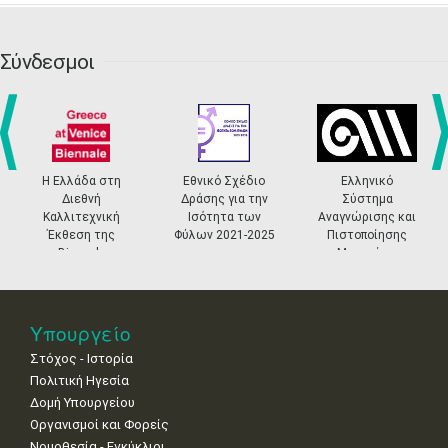
20
21
22
23
24
25
26
•
•
•
•
•
•
•
Σύνδεσμοι
27
28
29
30
Οκτ
1
2
3
•
•
•
•
•
•
•
4
5
6
7
8
9
10
•
•
•
•
•
•
•
prev
ne
Η Ελλάδα στη
Εθνικό Σχέδιο
Ελληνικό
11
12
13
14
15
16
17
Διεθνή
Δράσης για την
Σύστημα
•
•
•
•
•
•
•
Καλλιτεχνική
Ισότητα των
Αναγνώρισης και
Έκθεση της
Φύλων 2021-2025
Πιστοποίησης
18
19
20
21
22
23
24
Biennale
Μουσείων
•
•
•
•
•
•
•
Βενετίας
25
26
27
28
29
30
31
•
•
•
•
•
•
•
Υπουργείο
Στόχος - Ιστορία
Πολιτική Ηγεσία
Δομή Υπουργείου
Οργανισμοί και Φορείς
Νομοθεσία - Εγκύκλιοι