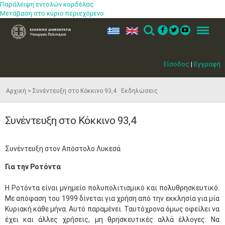
Παράλειψη εντολών κορδέλας
Μετάβαση στο κύριο περιεχόμενο
ελ
en
Search
Menu
Είσοδος
|
Εγγραφή
Αρχική
Συνέντευξη στο Κόκκινο 93,4 Εκδηλώσεις
Συνέντευξη στο Κόκκινο 93,4
​Συνέντευξη στον Απόστολο Λυκεσά
Για την Ροτόντα
Η Ροτόντα είναι μνημείο πολυπολιτισμικό και πολυθρησκευτικό.
Με απόφαση του 1999 δίνεται για χρήση από την εκκλησία για μία
Κυριακή κάθε μήνα. Αυτό παραμένει. Ταυτόχρονα όμως οφείλει να
έχει και άλλες χρήσεις, μη θρησκευτικές αλλά έλλογες. Να