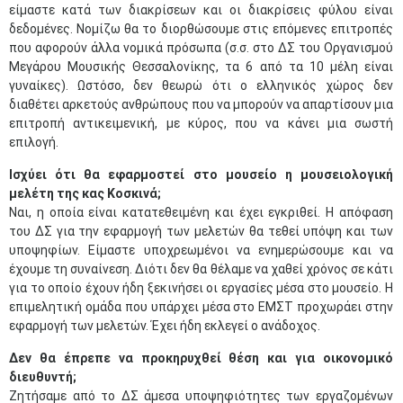
είμαστε κατά των διακρίσεων και οι διακρίσεις φύλου είναι
δεδομένες. Νομίζω θα το διορθώσουμε στις επόμενες επιτροπές
που αφορούν άλλα νομικά πρόσωπα (σ.σ. στο ΔΣ του Οργανισμού
Μεγάρου Μουσικής Θεσσαλονίκης, τα 6 από τα 10 μέλη είναι
γυναίκες). Ωστόσο, δεν θεωρώ ότι ο ελληνικός χώρος δεν
διαθέτει αρκετούς ανθρώπους που να μπορούν να απαρτίσουν μια
επιτροπή αντικειμενική, με κύρος, που να κάνει μια σωστή
επιλογή.
Ισχύει ότι θα εφαρμοστεί στο μουσείο η μουσειολογική
μελέτη της κας Κοσκινά;
Ναι, η οποία είναι κατατεθειμένη και έχει εγκριθεί. Η απόφαση
του ΔΣ για την εφαρμογή των μελετών θα τεθεί υπόψη και των
υποψηφίων. Είμαστε υποχρεωμένοι να ενημερώσουμε και να
έχουμε τη συναίνεση. Διότι δεν θα θέλαμε να χαθεί χρόνος σε κάτι
για το οποίο έχουν ήδη ξεκινήσει οι εργασίες μέσα στο μουσείο. Η
επιμελητική ομάδα που υπάρχει μέσα στο ΕΜΣΤ προχωράει στην
εφαρμογή των μελετών. Έχει ήδη εκλεγεί ο ανάδοχος.
Δεν θα έπρεπε να προκηρυχθεί θέση και για οικονομικό
διευθυντή;
Ζητήσαμε από το ΔΣ άμεσα υποψηφιότητες των εργαζομένων