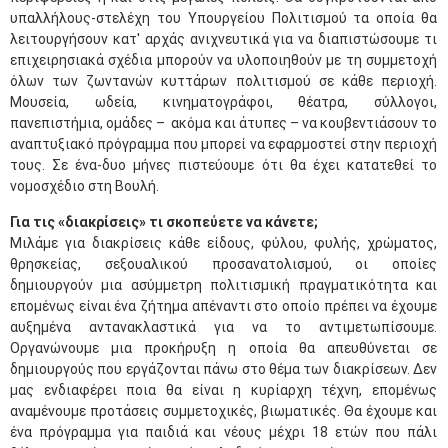
υπαλλήλους-στελέχη του Υπουργείου Πολιτισμού τα οποία θα
λειτουργήσουν κατ' αρχάς ανιχνευτικά για να διαπιστώσουμε τι
επιχειρησιακά σχέδια μπορούν να υλοποιηθούν με τη συμμετοχή
όλων των ζωντανών κυττάρων πολιτισμού σε κάθε περιοχή.
Μουσεία, ωδεία, κινηματογράφοι, θέατρα, σύλλογοι,
πανεπιστήμια, ομάδες – ακόμα και άτυπες – να κουβεντιάσουν το
αναπτυξιακό πρόγραμμα που μπορεί να εφαρμοστεί στην περιοχή
τους. Σε ένα-δυο μήνες πιστεύουμε ότι θα έχει κατατεθεί το
νομοσχέδιο στη Βουλή.
Για τις «διακρίσεις» τι σκοπεύετε να κάνετε;
Μιλάμε για διακρίσεις κάθε είδους, φύλου, φυλής, χρώματος,
θρησκείας, σεξουαλικού προσανατολισμού, οι οποίες
δημιουργούν μια ασύμμετρη πολιτισμική πραγματικότητα και
επομένως είναι ένα ζήτημα απέναντι στο οποίο πρέπει να έχουμε
αυξημένα αντανακλαστικά για να το αντιμετωπίσουμε.
Οργανώνουμε μια προκήρυξη η οποία θα απευθύνεται σε
δημιουργούς που εργάζονται πάνω στο θέμα των διακρίσεων. Δεν
μας ενδιαφέρει ποια θα είναι η κυρίαρχη τέχνη, επομένως
αναμένουμε προτάσεις συμμετοχικές, βιωματικές. Θα έχουμε και
ένα πρόγραμμα για παιδιά και νέους μέχρι 18 ετών που πάλι