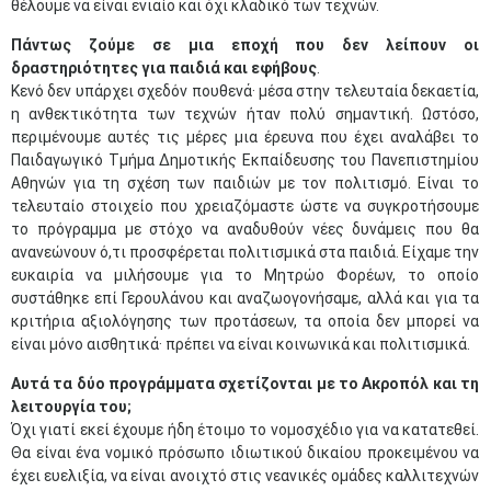
θέλουμε να είναι ενιαίο και όχι κλαδικό των τεχνών.
Πάντως ζούμε σε μια εποχή που δεν λείπουν οι
δραστηριότητες για παιδιά και εφήβους
.
Κενό δεν υπάρχει σχεδόν πουθενά· μέσα στην τελευταία δεκαετία,
η ανθεκτικότητα των τεχνών ήταν πολύ σημαντική. Ωστόσο,
περιμένουμε αυτές τις μέρες μια έρευνα που έχει αναλάβει το
Παιδαγωγικό Τμήμα Δημοτικής Εκπαίδευσης του Πανεπιστημίου
Αθηνών για τη σχέση των παιδιών με τον πολιτισμό. Είναι το
τελευταίο στοιχείο που χρειαζόμαστε ώστε να συγκροτήσουμε
το πρόγραμμα με στόχο να αναδυθούν νέες δυνάμεις που θα
ανανεώνουν ό,τι προσφέρεται πολιτισμικά στα παιδιά. Είχαμε την
ευκαιρία να μιλήσουμε για το Μητρώο Φορέων, το οποίο
συστάθηκε επί Γερουλάνου και αναζωογονήσαμε, αλλά και για τα
κριτήρια αξιολόγησης των προτάσεων, τα οποία δεν μπορεί να
είναι μόνο αισθητικά· πρέπει να είναι κοινωνικά και πολιτισμικά.
Αυτά τα δύο προγράμματα σχετίζονται με το Ακροπόλ και τη
λειτουργία του;
Όχι γιατί εκεί έχουμε ήδη έτοιμο το νομοσχέδιο για να κατατεθεί.
Θα είναι ένα νομικό πρόσωπο ιδιωτικού δικαίου προκειμένου να
έχει ευελιξία, να είναι ανοιχτό στις νεανικές ομάδες καλλιτεχνών