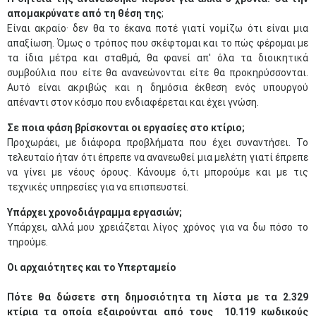
απομακρύνατε από τη θέση της
;
Είναι ακραίο· δεν θα το έκανα ποτέ γιατί νομίζω ότι είναι μια
απαξίωση. Όμως ο τρόπος που σκέφτομαι και το πώς φέρομαι με
τα ίδια μέτρα και σταθμά, θα φανεί απ' όλα τα διοικητικά
συμβούλια που είτε θα ανανεώνονται είτε θα προκηρύσσονται.
Αυτό είναι ακριβώς και η δημόσια έκθεση ενός υπουργού
απέναντι στον κόσμο που ενδιαφέρεται και έχει γνώση.
Σε ποια φάση βρίσκονται οι εργασίες στο κτίριο;
Προχωράει, με διάφορα προβλήματα που έχει συναντήσει. Το
τελευταίο ήταν ότι έπρεπε να ανανεωθεί μια μελέτη γιατί έπρεπε
να γίνει με νέους όρους. Κάνουμε ό,τι μπορούμε και με τις
τεχνικές υπηρεσίες για να επισπευστεί.
Υπάρχει χρονοδιάγραμμα εργασιών;
Υπάρχει, αλλά μου χρειάζεται λίγος χρόνος για να δω πόσο το
τηρούμε.
Οι αρχαιότητες και το Υπερταμείο
Πότε θα δώσετε στη δημοσιότητα τη λίστα με τα 2.329
κτίρια τα οποία εξαιρούνται από τους 10.119 κωδικούς