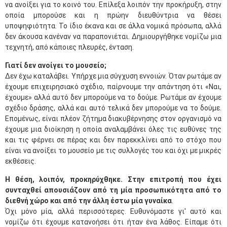
να ανοίξει για το κοινό του. Επίλεξα λοιπόν την προκήρυξη, στην
οποία μπορούσε και η πρώην διευθύντρια να θέσει
υποψηφιότητα. Το ίδιο έκανα και σε άλλα νομικά πρόσωπα, αλλά
δεν άκουσα κανέναν να παραπονιέται. Δημιουργήθηκε νομίζω μια
τεχνητή, από κάποιες πλευρές, ένταση.
Γιατί δεν ανοίγει το μουσείο;
Δεν έχω καταλάβει. Υπήρχε μια σύγχυση εννοιών. Όταν ρωτάμε αν
έχουμε επιχειρησιακό σχέδιο, παίρνουμε την απάντηση ότι «Ναι,
έχουμε» αλλά αυτό δεν μπορούμε να το δούμε. Ρωτάμε αν έχουμε
σχέδιο δράσης, αλλά και αυτό τελικά δεν μπορούμε να το δούμε.
Επομένως, είναι πλέον ζήτημα διακυβέρνησης στον οργανισμό να
έχουμε μια διοίκηση η οποία αναλαμβάνει όλες τις ευθύνες της
και τις φέρνει σε πέρας και δεν παρεκκλίνει από το στόχο που
είναι να ανοίξει το μουσείο με τις συλλογές του και όχι με μικρές
εκθέσεις.
H θέση, λοιπόν, προκηρύχθηκε. Στην επιτροπή που έχει
συνταχθεί απουσιάζουν από τη μία προσωπικότητα από το
διεθνή χώρο και από την άλλη έστω μία γυναίκα
.
Όχι μόνο μία, αλλά περισσότερες. Ευθυνόμαστε γι' αυτό και
νομίζω ότι έχουμε κατανοήσει ότι ήταν ένα λάθος. Είπαμε ότι