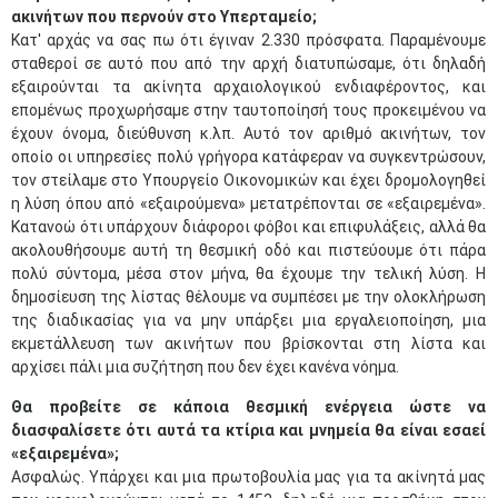
ακινήτων που περνούν στο Υπερταμείο;
Κατ' αρχάς να σας πω ότι έγιναν 2.330 πρόσφατα. Παραμένουμε
σταθεροί σε αυτό που από την αρχή διατυπώσαμε, ότι δηλαδή
εξαιρούνται τα ακίνητα αρχαιολογικού ενδιαφέροντος, και
επομένως προχωρήσαμε στην ταυτοποίησή τους προκειμένου να
έχουν όνομα, διεύθυνση κ.λπ. Αυτό τον αριθμό ακινήτων, τον
οποίο οι υπηρεσίες πολύ γρήγορα κατάφεραν να συγκεντρώσουν,
τον στείλαμε στο Υπουργείο Οικονομικών και έχει δρομολογηθεί
η λύση όπου από «εξαιρούμενα» μετατρέπονται σε «εξαιρεμένα».
Κατανοώ ότι υπάρχουν διάφοροι φόβοι και επιφυλάξεις, αλλά θα
ακολουθήσουμε αυτή τη θεσμική οδό και πιστεύουμε ότι πάρα
πολύ σύντομα, μέσα στον μήνα, θα έχουμε την τελική λύση. Η
δημοσίευση της λίστας θέλουμε να συμπέσει με την ολοκλήρωση
της διαδικασίας για να μην υπάρξει μια εργαλειοποίηση, μια
εκμετάλλευση των ακινήτων που βρίσκονται στη λίστα και
αρχίσει πάλι μια συζήτηση που δεν έχει κανένα νόημα.
Θα προβείτε σε κάποια θεσμική ενέργεια ώστε να
διασφαλίσετε ότι αυτά τα κτίρια και μνημεία θα είναι εσαεί
«εξαιρεμένα»;
Ασφαλώς. Υπάρχει και μια πρωτοβουλία μας για τα ακίνητά μας