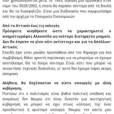
που χρονολογούνται μετά το 1453, δηλαδή μια προσθήκη στον
νόμο του 3028/2002, η οποία θα περάσει σύντομα από τη Βουλή
και θα τα διασφαλίζει. Είναι μια διαδικασία που συμφωνήσαμε
από την αρχή με το Υπουργείο Οικονομικών.
Από το Αττικόν έως τις εκλογές
Πρόσφατα κινηθήκατε ώστε να χαρακτηριστεί ο
κινηματογράφος Αλκυονίδα ως νεότερο διατηρητέο μνημείο.
Δεν θα έπρεπε να γίνει κάτι αντίστοιχο και για τα Απόλλων-
Αττικόν;
Επειδή έχει γίνει μεγάλη προσπάθεια από τον δήμαρχο για ένα
συμβιβασμό, θέλει αρκετή περίσκεψη για να μπορούμε να έχουμε
αποτέλεσμα. Θα το δούμε σύντομα. Είναι κάτι που μπορεί να
συναντήσει τεχνικές δυσκολίες, γι' αυτό δεν έχουμε πάρει ακόμη
απόφαση.
Αλήθεια, θα δεχόσασταν να είστε υπουργός με άλλη
κυβέρνηση;
Πιστεύω ότι ο πολιτισμός είναι βαθιά πολιτική υπόθεση και
επομένως δεν θεωρώ ότι είναι δυνατόν μια συντηρητική
κυβέρνηση να μπορεί να έχει στους κόλπους της έναν
προοδευτικό ή αριστερό υπουργό. Θεωρώ τον εαυτό μου