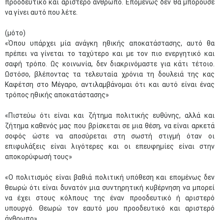
προοδευτικό και αριστερό άνθρωπο. Επομένως δεν θα μπορούσε
να γίνει αυτό που λέτε.
(μότο)
«Όπου υπάρχει μία ανάγκη ηθικής αποκατάστασης, αυτό θα
πρέπει να γίνεται το ταχύτερο και με τον πιο ενεργητικό και
σαφή τρόπο. Ως κοινωνία, δεν διακρινόμαστε για κάτι τέτοιο.
Ωστόσο, βλέποντας τα τελευταία χρόνια τη δουλειά της κας
Καφέτση στο Μέγαρο, αντιλαμβάνομαι ότι και αυτό είναι ένας
τρόπος ηθικής αποκατάστασης»
«Πιστεύω ότι είναι και ζήτημα πολιτικής ευθύνης, αλλά και
ζήτημα καθενός μας που βρίσκεται σε μια θέση, να είναι αρκετά
σοφός ώστε να αποσύρεται στη σωστή στιγμή όταν οι
επιφυλάξεις είναι λιγότερες και οι επευφημίες είναι στην
αποκορύφωσή τους»
«Ο πολιτισμός είναι βαθιά πολιτική υπόθεση και επομένως δεν
θεωρώ ότι είναι δυνατόν μια συντηρητική κυβέρνηση να μπορεί
να έχει στους κόλπους της έναν προοδευτικό ή αριστερό
Μαϊ
1
2
•
•
υπουργό. Θεωρώ τον εαυτό μου προοδευτικό και αριστερό
άνθρωπο»