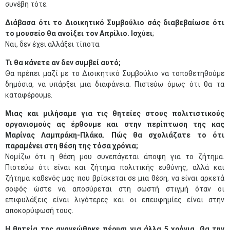
συνέβη τότε.
Διάβασα ότι το Διοικητικό Συμβούλιο σάς διαβεβαίωσε ότι
το μουσείο θα ανοίξει τον Απρίλιο. Ισχύει
;
Ναι, δεν έχει αλλάξει τίποτα.
Τι θα κάνετε αν δεν συμβεί αυτό;
Θα πρέπει μαζί με το Διοικητικό Συμβούλιο να τοποθετηθούμε
δημόσια, να υπάρξει μια διαφάνεια. Πιστεύω όμως ότι θα τα
καταφέρουμε.
Μιας και μιλήσαμε για τις θητείες στους πολιτιστικούς
οργανισμούς ας έρθουμε και στην περίπτωση της κας
Μαρίνας Λαμπράκη-Πλάκα. Πώς θα σχολιάζατε το ότι
παραμένει στη θέση της τόσα χρόνια;
Νομίζω ότι η θέση μου συνεπάγεται άποψη για το ζήτημα.
Πιστεύω ότι είναι και ζήτημα πολιτικής ευθύνης, αλλά και
ζήτημα καθενός μας που βρίσκεται σε μια θέση, να είναι αρκετά
σοφός ώστε να αποσύρεται στη σωστή στιγμή όταν οι
επιφυλάξεις είναι λιγότερες και οι επευφημίες είναι στην
αποκορύφωσή τους.
Η θητεία της ανανεώθηκε πέρυσι για άλλα 5 χρόνια. Θα την