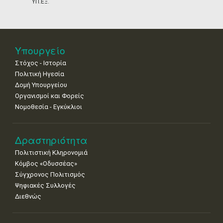
ΥΠ.ΕΞ.
18
19
20
21
22
23
24
•
•
•
•
•
•
•
25
26
27
28
29
30
31
•
•
•
•
•
•
•
Υπουργείο
Στόχος - Ιστορία
Πολιτική Ηγεσία
Δομή Υπουργείου
Οργανισμοί και Φορείς
Νομοθεσία - Εγκύκλιοι
Δραστηριότητα
Πολιτιστική Κληρονομιά
Κόμβος «Οδυσσέας»
Σύγχρονος Πολιτισμός
Ψηφιακές Συλλογές
Διεθνώς