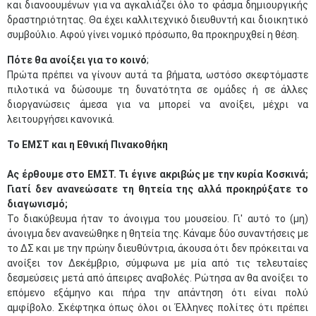
και διανοουμένων για να αγκαλιάζει όλο το φάσμα δημιουργικής
δραστηριότητας. Θα έχει καλλιτεχνικό διευθυντή και διοικητικό
συμβούλιο. Αφού γίνει νομικό πρόσωπο, θα προκηρυχθεί η θέση.
Πότε θα ανοίξει για το κοινό
;
Πρώτα πρέπει να γίνουν αυτά τα βήματα, ωστόσο σκεφτόμαστε
πιλοτικά να δώσουμε τη δυνατότητα σε ομάδες ή σε άλλες
διοργανώσεις άμεσα για να μπορεί να ανοίξει, μέχρι να
λειτουργήσει κανονικά.
Το ΕΜΣΤ και η Εθνική Πινακοθήκη
Ας έρθουμε στο ΕΜΣΤ. Τι έγινε ακριβώς με την κυρία Κοσκινά;
Γιατί δεν ανανεώσατε τη θητεία της αλλά προκηρύξατε το
διαγωνισμό;
Το διακύβευμα ήταν το άνοιγμα του μουσείου. Γι' αυτό το (μη)
άνοιγμα δεν ανανεώθηκε η θητεία της. Κάναμε δύο συναντήσεις με
το ΔΣ και με την πρώην διευθύντρια, άκουσα ότι δεν πρόκειται να
ανοίξει τον Δεκέμβριο, σύμφωνα με μία από τις τελευταίες
δεσμεύσεις μετά από άπειρες αναβολές. Ρώτησα αν θα ανοίξει το
επόμενο εξάμηνο και πήρα την απάντηση ότι είναι πολύ
αμφίβολο. Σκέφτηκα όπως όλοι οι Έλληνες πολίτες ότι πρέπει