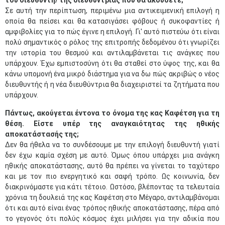
του διευθυντή/ της διευθύντριας που θα ακούσετε;
Σε αυτή την περίπτωση, περιμένω μια αντικειμενική επιλογή η
οποία θα πείσει και θα κατασιγάσει φόβους ή συκοφαντίες ή
αμφιβολίες για το πώς έγινε η επιλογή. Γι' αυτό πιστεύω ότι είναι
πολύ σημαντικός ο ρόλος της επιτροπής δεδομένου ότι γνωρίζει
την ιστορία του θεσμού και αντιλαμβάνεται τις ανάγκες που
υπάρχουν. Έχω εμπιστοσύνη ότι θα σταθεί στο ύψος της, και θα
κάνω υπομονή ένα μικρό διάστημα για να δω πώς ακριβώς ο νέος
διευθυντής ή η νέα διευθύντρια θα διαχειριστεί τα ζητήματα που
υπάρχουν.
Πάντως, ακούγεται έντονα το όνομα της κας Καφέτση για τη
θέση. Είστε υπέρ της αναγκαιότητας της ηθικής
αποκατάστασής της;
Δεν θα ήθελα να το συνδέσουμε με την επιλογή διευθυντή γιατί
δεν έχω καμία σχέση με αυτό. Όμως όπου υπάρχει μια ανάγκη
ηθικής αποκατάστασης, αυτό θα πρέπει να γίνεται το ταχύτερο
και με τον πιο ενεργητικό και σαφή τρόπο. Ως κοινωνία, δεν
διακρινόμαστε για κάτι τέτοιο. Ωστόσο, βλέποντας τα τελευταία
χρόνια τη δουλειά της κας Καφέτση στο Μέγαρο, αντιλαμβάνομαι
ότι και αυτό είναι ένας τρόπος ηθικής αποκατάστασης, πέρα από
το γεγονός ότι πολύς κόσμος έχει μιλήσει για την αδικία που