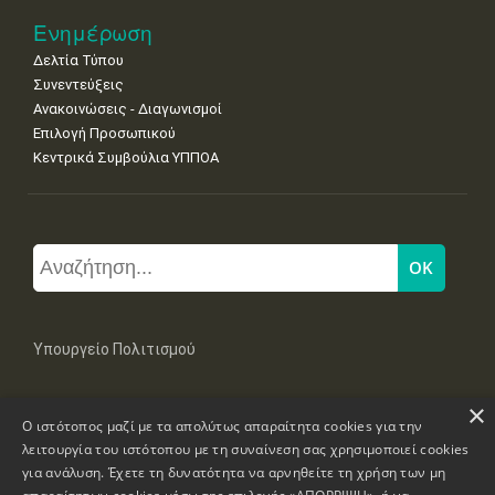
Ενημέρωση
Δελτία Τύπου
Συνεντεύξεις
Ανακοινώσεις - Διαγωνισμοί
Επιλογή Προσωπικού
Κεντρικά Συμβούλια ΥΠΠΟΑ
Υπουργείο Πολιτισμού
×
Μπουμπουλίνας 20-22, 106 82 Αθήνα
Ο ιστότοπος μαζί με τα απολύτως απαραίτητα cookies για την
Τηλ: +30 2131322100, 2131322421
mail: grplk@culture.gr
λειτουργία του ιστότοπου με τη συναίνεση σας χρησιμοποιεί cookies
για ανάλυση. Έχετε τη δυνατότητα να αρνηθείτε τη χρήση των μη