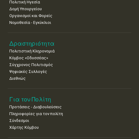
Πολιτική Ηγεσία
25
26
27
28
29
30
31
•
•
•
•
•
•
•
Δομή Υπουργείου
Οργανισμοί και Φορείς
Νοε
1
2
3
4
5
6
7
Νομοθεσία - Εγκύκλιοι
•
•
•
•
•
•
•
8
9
10
11
12
13
14
Δραστηριότητα
•
•
•
•
•
•
•
Πολιτιστική Κληρονομιά
15
16
17
18
19
20
21
Κόμβος «Οδυσσέας»
•
•
•
•
•
•
•
Σύγχρονος Πολιτισμός
Ψηφιακές Συλλογές
22
23
24
25
26
27
28
•
•
•
•
•
•
•
Διεθνώς
29
30
•
•
Για τον Πολίτη
Προτάσεις - Διαβουλεύσεις
Πληροφορίες για τον πολίτη
Σύνδεσμοι
Χάρτης Κόμβου