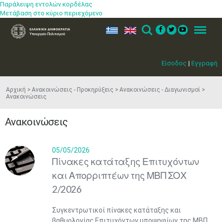
Παράλειψη εντολών κορδέλας
Μετάβαση στο κύριο περιεχόμενο
ελ
en
Search
Menu
Είσοδος
|
Εγγραφή
Αρχική
Ανακοινώσεις - Προκηρύξεις
Ανακοινώσεις - Διαγωνισμοί
Ανακοινώσεις
Ανακοινώσεις
05/05/2026
Πίνακες κατάταξης Επιτυχόντων
και Απορριπτέων της ΜΒΠ ΣΟΧ
2/2026
Συγκεντρωτικοί πίνακες κατάταξης και
βαθμολογίας Επιτυχόντων υποψηφίων της ΜΒΠ