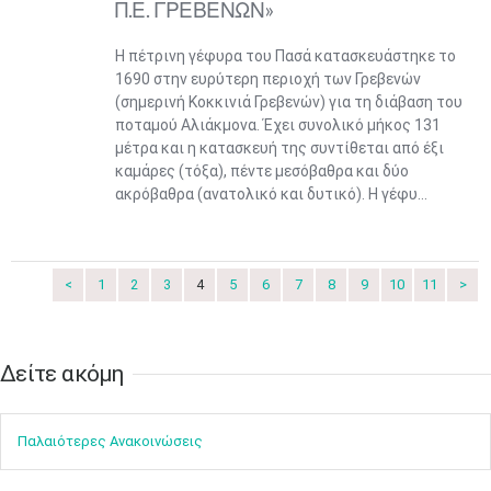
Π.Ε. ΓΡΕΒΕΝΩΝ»
Η πέτρινη γέφυρα του Πασά κατασκευάστηκε το
1690 στην ευρύτερη περιοχή των Γρεβενών
(σημερινή Κοκκινιά Γρεβενών) για τη διάβαση του
ποταμού Αλιάκμονα. Έχει συνολικό μήκος 131
μέτρα και η κατασκευή της συντίθεται από έξι
καμάρες (τόξα), πέντε μεσόβαθρα και δύο
ακρόβαθρα (ανατολικό και δυτικό). Η γέφυ...
Ιουν
1
2
3
4
5
6
•
•
•
•
•
•
7
8
9
10
11
12
13
•
•
•
•
•
•
•
<
1
2
3
4
5
6
7
8
9
10
11
>
14
15
16
17
18
19
20
•
•
•
•
•
•
•
Δείτε ακόμη​​​​​
21
22
23
24
25
26
27
•
•
•
•
•
•
•
Παλαιότερες Ανακοινώσεις
28
29
30
Ιουλ
1
2
3
4
•
•
•
•
•
•
•
•
•
•