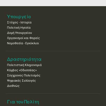
11
12
13
14
15
16
17
•
•
•
•
•
•
•
18
19
20
21
22
23
24
Υπουργείο
•
•
•
•
•
•
•
Στόχος - Ιστορία
Πολιτική Ηγεσία
25
26
27
28
29
30
31
•
•
•
•
•
•
•
Δομή Υπουργείου
Οργανισμοί και Φορείς
Νοε
1
2
3
4
5
6
7
Νομοθεσία - Εγκύκλιοι
•
•
•
•
•
•
•
8
9
10
11
12
13
14
Δραστηριότητα
•
•
•
•
•
•
•
Πολιτιστική Κληρονομιά
15
16
17
18
19
20
21
Κόμβος «Οδυσσέας»
•
•
•
•
•
•
•
Σύγχρονος Πολιτισμός
Ψηφιακές Συλλογές
22
23
24
25
26
27
28
•
•
•
•
•
•
•
Διεθνώς
29
30
•
•
Για τον Πολίτη