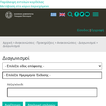
Παράλειψη εντολών κορδέλας
Μετάβαση στο κύριο περιεχόμενο
ελ
en
Search
Menu
Είσοδος
|
Εγγραφή
Αρχική
Ανακοινώσεις - Προκηρύξεις
Ανακοινώσεις - Διαγωνισμοί
Διαγωνισμοί
Διαγωνισμοί
Λέξη/κλειδί