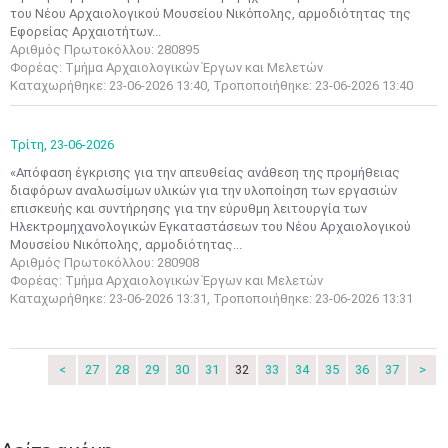
του Νέου Αρχαιολογικού Μουσείου Νικόπολης, αρμοδιότητας της
Εφορείας Αρχαιοτήτων...
Αριθμός Πρωτοκόλλου: 280895
Φορέας: Τμήμα Αρχαιολογικών Έργων και Μελετών
Καταχωρήθηκε: 23-06-2026 13:40, Τροποποιήθηκε: 23-06-2026 13:40
Τρίτη,
23-06-2026
«Απόφαση έγκρισης για την απευθείας ανάθεση της προμήθειας
διαφόρων αναλωσίμων υλικών για την υλοποίηση των εργασιών
επισκευής και συντήρησης για την εύρυθμη λειτουργία των
Ηλεκτρομηχανολογικών Εγκαταστάσεων του Νέου Αρχαιολογικού
Μουσείου Νικόπολης, αρμοδιότητας...
Αριθμός Πρωτοκόλλου: 280908
Φορέας: Τμήμα Αρχαιολογικών Έργων και Μελετών
Ιουν
1
2
3
4
5
6
Καταχωρήθηκε: 23-06-2026 13:31, Τροποποιήθηκε: 23-06-2026 13:31
•
•
•
•
•
•
7
8
9
10
11
12
13
•
•
•
•
•
•
•
<
27
28
29
30
31
32
33
34
35
36
37
>
14
15
16
17
18
19
20
•
•
•
•
•
•
•