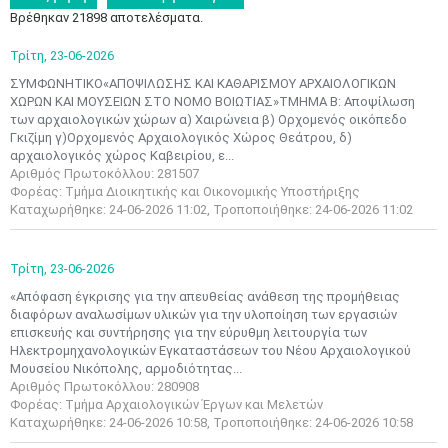
Βρέθηκαν 21898 αποτελέσματα.
Τρίτη,
23-06-2026
ΣΥΜΦΩΝΗΤΙΚΟ«ΑΠΟΨΙΛΩΣΗΣ ΚΑΙ ΚΑΘΑΡΙΣΜΟΥ ΑΡΧΑΙΟΛΟΓΙΚΩΝ
ΧΩΡΩΝ KAI MΟΥΣΕΙΩΝ ΣΤΟ ΝΟΜΟ ΒΟΙΩΤΙΑΣ»ΤΜΗΜΑ Β: Αποψίλωση
των αρχαιολογικών χώρων α) Χαιρώνεια β) Ορχομενός οικόπεδο
Γκιζίμη γ)Ορχομενός Αρχαιολογικός Χώρος Θεάτρου, δ)
αρχαιολογικός χώρος Καβειρίου, ε...
Αριθμός Πρωτοκόλλου: 281507
Φορέας: Τμήμα Διοικητικής και Οικονομικής Υποστήριξης
Καταχωρήθηκε: 24-06-2026 11:02, Τροποποιήθηκε: 24-06-2026 11:02
Τρίτη,
23-06-2026
«Απόφαση έγκρισης για την απευθείας ανάθεση της προμήθειας
διαφόρων αναλωσίμων υλικών για την υλοποίηση των εργασιών
επισκευής και συντήρησης για την εύρυθμη λειτουργία των
Ηλεκτρομηχανολογικών Εγκαταστάσεων του Νέου Αρχαιολογικού
Μουσείου Νικόπολης, αρμοδιότητας...
Αριθμός Πρωτοκόλλου: 280908
Φορέας: Τμήμα Αρχαιολογικών Έργων και Μελετών
Καταχωρήθηκε: 24-06-2026 10:58, Τροποποιήθηκε: 24-06-2026 10:58