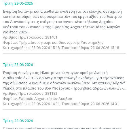
Τρίτη,
23-06-2026
Έγκριση δαπάνης και απευθείας ανάθεση για τον έλεγχο, συντήρηση
και πιστοποίηση των αεροσυμπιεστών του εργοταξίου του θεάτρου
του Διονύσου για τις ανάγκες του έργου «Αναστήλωση Αρχαίου
θεάτρου του Διονύσου» της Εφορείας Αρχαιοτήτων Πόλης Αθηνών
για έτος 2026...
Αριθμός Πρωτοκόλλου: 281401
Φορέας: Τμήμα Διοικητικής και Οικονομικής Υποστήριξης
Καταχωρήθηκε: 23-06-2026 15:18, Τροποποιήθηκε: 23-06-2026 15:18
Τρίτη,
23-06-2026
Έγκριση Διενέργειας Ηλεκτρονικού Διαγωνισμού με Ανοικτή
Διαδικασία άνω των ορίων για την επιλογή αναδόχου για την ανάθεση
της σύμβασης «Προμήθεια αδρανών υλικών» (CPV: 14212200-2/ Αδρανή
Υλικά), στο πλαίσιο του 8ου Υποέργου: «Προμήθεια αδρανών υλικών»...
Αριθμός Πρωτοκόλλου: 281182
Φορέας: Εφορεία Αρχαιοτήτων Λέσβου
Καταχωρήθηκε: 23-06-2026 14:31, Τροποποιήθηκε: 23-06-2026 14:31
Τρίτη,
23-06-2026
Πρόσκληση υποβολής οικονομικής προσφοράς για την διαμόρφωση