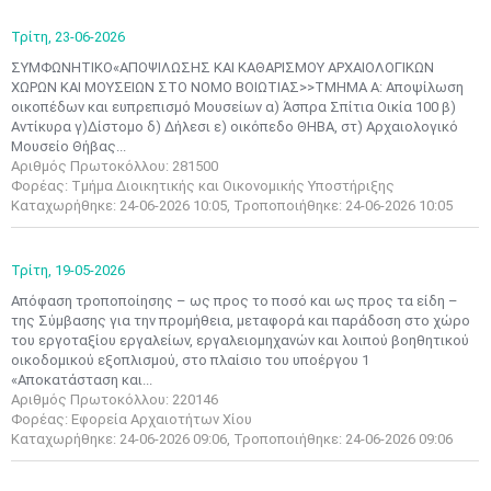
Τρίτη,
23-06-2026
ΣΥΜΦΩΝΗΤΙΚΟ«ΑΠΟΨΙΛΩΣΗΣ ΚΑΙ ΚΑΘΑΡΙΣΜΟΥ ΑΡΧΑΙΟΛΟΓΙΚΩΝ
ΧΩΡΩΝ KAI MΟΥΣΕΙΩΝ ΣΤΟ ΝΟΜΟ ΒΟΙΩΤΙΑΣ>>ΤΜΗΜΑ Α: Αποψίλωση
οικοπέδων και ευπρεπισμό Μουσείων α) Άσπρα Σπίτια Οικία 100 β)
Αντίκυρα γ)Δίστομο δ) Δήλεσι ε) οικόπεδο ΘΗΒΑ, στ) Αρχαιολογικό
Μουσείο Θήβας...
Αριθμός Πρωτοκόλλου: 281500
Φορέας: Τμήμα Διοικητικής και Οικονομικής Υποστήριξης
Καταχωρήθηκε: 24-06-2026 10:05, Τροποποιήθηκε: 24-06-2026 10:05
Τρίτη,
19-05-2026
Απόφαση τροποποίησης – ως προς το ποσό και ως προς τα είδη –
της Σύμβασης για την προμήθεια, μεταφορά και παράδοση στο χώρο
του εργοταξίου εργαλείων, εργαλειομηχανών και λοιπού βοηθητικού
οικοδομικού εξοπλισμού, στο πλαίσιο του υποέργου 1
«Αποκατάσταση και...
Αριθμός Πρωτοκόλλου: 220146
Φορέας: Εφορεία Αρχαιοτήτων Χίου
Καταχωρήθηκε: 24-06-2026 09:06, Τροποποιήθηκε: 24-06-2026 09:06