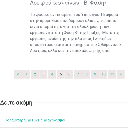
Λουτρού Ιωαννίνων – Β΄ Φάση»
Το φυσικό αντικείμενο του Υποέργου 16 αφορά
στην προμήθεια οικοδομικών υλικών, τα οποία
είναι απαραίτητα για την ολοκλήρωση των
εργασιών κατά τη Φάση Β΄ της Πράξης. Μετά τις
εργασίες ανάδειξης της πλατείας Γλυκήδων
όπου εντάσσεται και το μνημείο του Οθωμανικού
Λουτρού, αλλά και την αποκάλυψη της υπά...
Ιουν
1
2
3
4
5
6
•
•
•
•
•
•
7
8
9
10
11
12
13
<
1
2
3
4
5
6
7
8
9
10
11
>
•
•
•
•
•
•
•
14
15
16
17
18
19
20
•
•
•
•
•
•
•
Δείτε ακόμη​​​​​​​
21
22
23
24
25
26
27
•
•
•
•
•
•
•
Παλαιότεροι Διεθνείς Διαγωνισμοί
28
29
30
Ιουλ
1
2
3
4
•
•
•
•
•
•
•
•
•
•