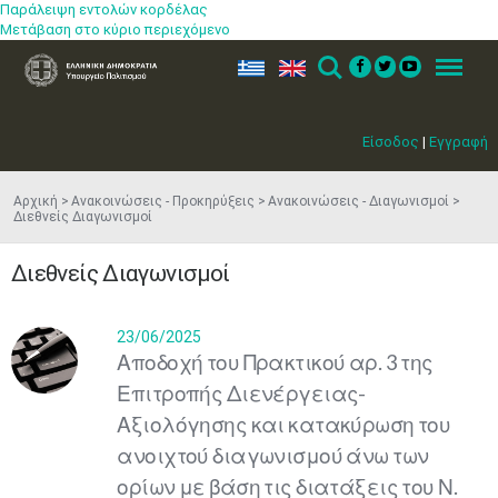
Παράλειψη εντολών κορδέλας
Μετάβαση στο κύριο περιεχόμενο
ελ
en
Search
Menu
Είσοδος
|
Εγγραφή
Αρχική
Ανακοινώσεις - Προκηρύξεις
Ανακοινώσεις - Διαγωνισμοί
Διεθνείς Διαγωνισμοί
Διεθνείς Διαγωνισμοί
23/06/2025
Αποδοχή του Πρακτικού αρ. 3 της
Επιτροπής Διενέργειας-
Αξιολόγησης και κατακύρωση του
ανοιχτού διαγωνισμού άνω των
ορίων με βάση τις διατάξεις του Ν.