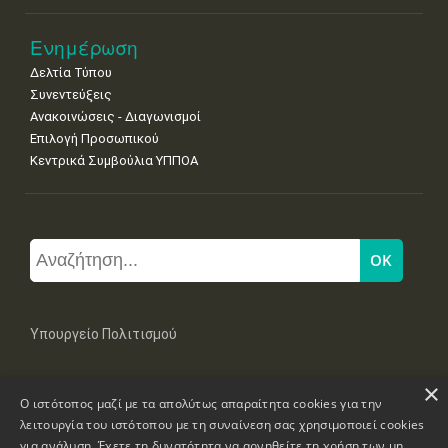
Ενημέρωση
Δελτία Τύπου
Συνεντεύξεις
Ανακοινώσεις - Διαγωνισμοί
Επιλογή Προσωπικού
Κεντρικά Συμβούλια ΥΠΠΟΑ
Υπουργείο Πολιτισμού
×
Μπουμπουλίνας 20-22, 106 82 Αθήνα
Ο ιστότοπος μαζί με τα απολύτως απαραίτητα cookies για την
Τηλ: +30 2131322100, 2131322421
mail: grplk@culture.gr
λειτουργία του ιστότοπου με τη συναίνεση σας χρησιμοποιεί cookies
για ανάλυση. Έχετε τη δυνατότητα να αρνηθείτε τη χρήση των μη