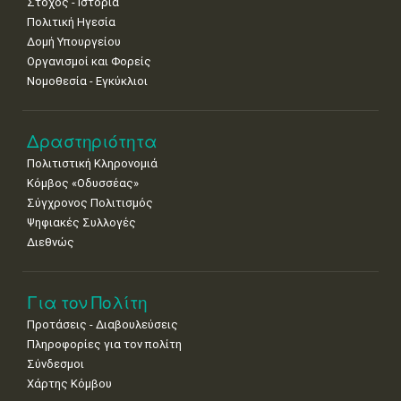
Στόχος - Ιστορία
Πολιτική Ηγεσία
25
26
27
28
29
30
31
•
•
•
•
•
•
•
Δομή Υπουργείου
Οργανισμοί και Φορείς
Νοε
1
2
3
4
5
6
7
Νομοθεσία - Εγκύκλιοι
•
•
•
•
•
•
•
8
9
10
11
12
13
14
Δραστηριότητα
•
•
•
•
•
•
•
Πολιτιστική Κληρονομιά
15
16
17
18
19
20
21
Κόμβος «Οδυσσέας»
•
•
•
•
•
•
•
Σύγχρονος Πολιτισμός
Ψηφιακές Συλλογές
22
23
24
25
26
27
28
•
•
•
•
•
•
•
Διεθνώς
29
30
•
•
Για τον Πολίτη
Προτάσεις - Διαβουλεύσεις
Πληροφορίες για τον πολίτη
Σύνδεσμοι
Χάρτης Κόμβου