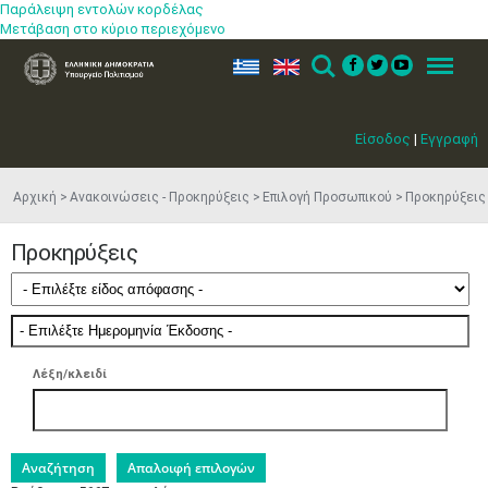
Παράλειψη εντολών κορδέλας
Μετάβαση στο κύριο περιεχόμενο
ελ
en
Search
Menu
Είσοδος
|
Εγγραφή
Αρχική
Ανακοινώσεις - Προκηρύξεις
Επιλογή Προσωπικού
Προκηρύξεις
Προκηρύξεις
Λέξη/κλειδί