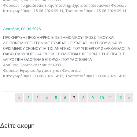
Μαϊ
1
2
Φορέας: Τμήμα Διοικητικής Υποστήριξης Εποπτευομένων Φορέων
•
•
Καταχωρήθηκε: 15-06-2026 09:11, Τροποποιήθηκε: 15-06-2026 09:11
3
4
5
6
7
8
9
•
•
•
•
•
•
•
Δευτέρα,
08-06-2026
ΠΡΟΚΗΡΥΞΗ ΠΡΟΣΛΗΨΗΣ ΕΠΙΣΤΗΜΟΝΙΚΟΥ ΠΡΟΣΩΠΙΚΟΥ ΚΑΙ
10
11
12
13
14
15
16
ΛΟΙΠΩΝEΙΔΙΚΟΤΗΤΩΝ ΜΕ ΣΥΜΒΑΣΗ ΕΡΓΑΣΙΑΣ ΙΔΙΩΤΙΚΟΥ ΔΙΚΑΙΟΥ
•
•
•
•
•
•
•
ΟΡΙΣΜΕΝΟΥ ΧΡΟΝΟΥΓΙΑ ΤΙΣ ΑΝΑΓΚΕΣ ΤΟΥ ΥΠΟΕΡΓΟΥ 2 «ΑΡΧΑΙΟΛΟΓΙΑ
ΠΑΡΑΚΟΛΟΥΘΗΣΗ «ΑΓΡΟΤΙΚΗΣ ΟΔΟΠΟΙΑΣ ΒΕΓΟΡΑΣ» ΤΗΣ ΠΡΑΞΗΣ
17
18
19
20
21
22
23
«ΑΓΡΟΤΙΚΗ ΟΔΟΠΟΙΑ ΒΕΓΟΡΑΣ» ΠΟΥ ΥΛΟΠΟΙΕΙΤΑΙ...
•
•
•
•
•
•
•
•
•
•
•
•
•
Αριθμός Πρωτοκόλλου: 254980
Φορέας: Εφορεία Αρχαιοτήτων Φλώρινας
24
25
26
27
28
29
30
Καταχωρήθηκε: 08-06-2026 14:15, Τροποποιήθηκε: 08-06-2026 14:15
•
•
•
•
•
•
•
31
Ιουν
1
2
3
4
5
6
•
•
•
•
•
•
•
<
2
3
4
5
6
7
8
9
10
11
12
>
7
8
9
10
11
12
13
•
•
•
•
•
•
•
Δείτε ακόμη
14
15
16
17
18
19
20
•
•
•
•
•
•
•