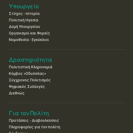
11
12
13
14
15
16
17
Υπουργείο
•
•
•
•
•
•
•
Στόχος - Ιστορία
Πολιτική Ηγεσία
18
19
20
21
22
23
24
•
•
•
•
•
•
•
Δομή Υπουργείου
Οργανισμοί και Φορείς
25
26
27
28
29
30
31
Νομοθεσία - Εγκύκλιοι
•
•
•
•
•
•
•
Δραστηριότητα
Πολιτιστική Κληρονομιά
Κόμβος «Οδυσσέας»
Σύγχρονος Πολιτισμός
Ψηφιακές Συλλογές
Διεθνώς
Για τον Πολίτη
Προτάσεις - Διαβουλεύσεις
Πληροφορίες για τον πολίτη