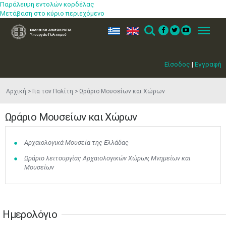
•
•
•
•
•
•
•
Παράλειψη εντολών κορδέλας
Μετάβαση στο κύριο περιεχόμενο
17
18
19
20
21
22
23
•
•
•
•
•
•
•
•
•
•
•
•
•
ελ
en
Search
Menu
24
25
26
27
28
29
30
•
•
•
•
•
•
•
Είσοδος
|
Εγγραφή
31
Ιουν
1
2
3
4
5
6
•
•
•
•
•
•
•
Αρχική
Για τον Πολίτη
Ωράριο Μουσείων και Χώρων
7
8
9
10
11
12
13
Ωράριο Μουσείων και Χώρων
•
•
•
•
•
•
•
14
15
16
17
18
19
20
Αρχαιολογικά Mουσεία της Ελλάδας
•
•
•
•
•
•
•
Ωράριο λειτουργίας Αρχαιολογικών Χώρων, Μνημείων και
21
22
23
24
25
26
27
Μουσείων
•
•
•
•
•
•
•
28
29
30
Ιουλ
1
2
3
4
•
•
•
•
•
•
•
•
•
•
Ημερολόγιο
5
6
7
8
9
10
11