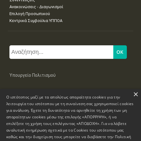
Ανακοινώσεις - Διαγωνισμοί
Επιλογή Προσωπικού
Κεντρικά Συμβούλια ΥΠΠΟΑ
Υπουργείο Πολιτισμού
×
Μπουμπουλίνας 20-22, 106 82 Αθήνα
Ο ιστότοπος μαζί με τα απολύτως απαραίτητα cookies για την
Τηλ: +30 2131322100, 2131322421
mail: grplk@culture.gr
λειτουργία του ιστότοπου με τη συναίνεση σας χρησιμοποιεί cookies
για ανάλυση. Έχετε τη δυνατότητα να αρνηθείτε τη χρήση των μη
απαραίτητων cookies μέσω της επιλογής «ΑΠΟΡΡΙΨΗ», ή να
επιλέξετε τη χρήση τους επιλέγοντας «ΑΠΟΔΟΧΗ». Για να λάβετε
αναλυτική ενημέρωση σχετικά με τα Cookies του ιστότοπου μας
καθώς και την διαχείριση τους μπορείτε να διαβάσετε την
Πολιτική