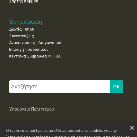
Χάρτης Κόμβου
Ενημέρωση
Δελτία Τύπου
Συνεντεύξεις
Ανακοινώσεις - Διαγωνισμοί
Επιλογή Προσωπικού
Κεντρικά Συμβούλια ΥΠΠΟΑ
Υπουργείο Πολιτισμού
×
Μπουμπουλίνας 20-22, 106 82 Αθήνα
Ο ιστότοπος μαζί με τα απολύτως απαραίτητα cookies για την
Τηλ: +30 2131322100, 2131322421
mail: grplk@culture.gr
λειτουργία του ιστότοπου με τη συναίνεση σας χρησιμοποιεί cookies