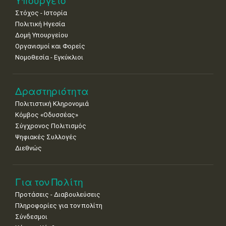
Υπουργείο
•
•
•
•
•
•
•
Στόχος - Ιστορία
Πολιτική Ηγεσία
18
19
20
21
22
23
24
•
•
•
•
•
•
•
Δομή Υπουργείου
Οργανισμοί και Φορείς
25
26
27
28
29
30
31
Νομοθεσία - Εγκύκλιοι
•
•
•
•
•
•
•
Δραστηριότητα
Πολιτιστική Κληρονομιά
Κόμβος «Οδυσσέας»
Σύγχρονος Πολιτισμός
Ψηφιακές Συλλογές
Διεθνώς
Για τον Πολίτη
Προτάσεις - Διαβουλεύσεις
Πληροφορίες για τον πολίτη
Σύνδεσμοι