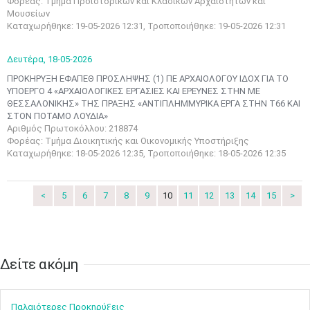
Φορέας: Τμήμα Προϊστορικών και Κλασικών Αρχαιοτήτων και
•
•
Μουσείων
Καταχωρήθηκε: 19-05-2026 12:31, Τροποποιήθηκε: 19-05-2026 12:31
3
4
5
6
7
8
9
•
•
•
•
•
•
•
Δευτέρα,
18-05-2026
10
11
12
13
14
15
16
ΠΡΟΚΗΡΥΞΗ ΕΦΑΠΕΘ ΠΡΟΣΛΗΨΗΣ (1) ΠΕ ΑΡΧΑΙΟΛΟΓΟΥ ΙΔΟΧ ΓΙΑ ΤΟ
•
•
•
•
•
•
•
ΥΠΟΕΡΓΟ 4 «ΑΡΧΑΙΟΛΟΓΙΚΕΣ ΕΡΓΑΣΙΕΣ ΚΑΙ ΕΡΕΥΝΕΣ ΣΤΗΝ ΜΕ
ΘΕΣΣΑΛΟΝΙΚΗΣ» ΤΗΣ ΠΡΑΞΗΣ «ΑΝΤΙΠΛΗΜΜΥΡΙΚΑ ΕΡΓΑ ΣΤΗΝ Τ66 ΚΑΙ
17
18
19
20
21
22
23
ΣΤΟΝ ΠΟΤΑΜΟ ΛΟΥΔΙΑ»
•
•
•
•
•
•
•
•
•
•
•
•
•
Αριθμός Πρωτοκόλλου: 218874
Φορέας: Τμήμα Διοικητικής και Οικονομικής Υποστήριξης
24
25
26
27
28
29
30
Καταχωρήθηκε: 18-05-2026 12:35, Τροποποιήθηκε: 18-05-2026 12:35
•
•
•
•
•
•
•
31
Ιουν
1
2
3
4
5
6
<
5
6
7
8
9
10
11
12
13
14
15
>
•
•
•
•
•
•
•
7
8
9
10
11
12
13
•
•
•
•
•
•
•
Δείτε ακόμη​​​​​​​
14
15
16
17
18
19
20
•
•
•
•
•
•
•
Παλαιότερες Προκηρύξεις
21
22
23
24
25
26
27