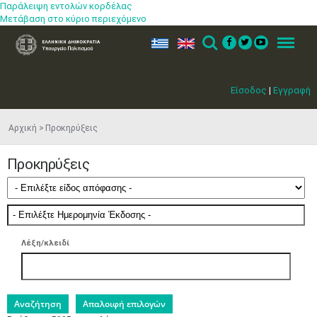
Παράλειψη εντολών κορδέλας
Μετάβαση στο κύριο περιεχόμενο
ελ
en
Search
Menu
Είσοδος
|
Εγγραφή
Αρχική
Προκηρύξεις
Προκηρύξεις
Λέξη/κλειδί