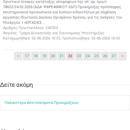
Οριστικοί πίνακες κατάταξης υποψηφίων της υπ΄ αρ. πρωτ.
10
11
12
13
14
15
16
78622/24.02.2026 (ΑΔΑ: ΨΦΡΕ46ΝΚΟΤ-3ΔΠ) Προκήρυξης πρόσληψης
•
•
•
•
•
•
•
επιστημονικού προσωπικού και λοιπών ειδικοτήτων με σύμβαση
εργασίας Ιδιωτικού Δικαίου Ορισμένου Χρόνου, για τις ανάγκες του
17
18
19
20
21
22
23
Υποέργου 1 «ΕΡΓΑΣΙΕΣ...
•
•
•
•
•
•
•
•
•
•
•
•
•
Αριθμός Πρωτοκόλλου: 242534
Φορέας: Τμήμα Διοικητικής και Οικονομικής Υποστήριξης
24
25
26
27
28
29
30
Καταχωρήθηκε: 02-06-2026 10:35, Τροποποιήθηκε: 02-06-2026 10:35
•
•
•
•
•
•
•
31
Ιουν
1
2
3
4
5
6
<
17
18
19
20
21
22
23
24
25
26
27
>
•
•
•
•
•
•
•
7
8
9
10
11
12
13
•
•
•
•
•
•
•
Δείτε ακόμη​​​​​​​
14
15
16
17
18
19
20
•
•
•
•
•
•
•
Παλαιότερα Αποτελέσματα Προκηρύξεων
21
22
23
24
25
26
27
•
•
•
•
•
•
•
28
29
30
Ιουλ
1
2
3
4
•
•
•
•
•
•
•
•
•
•