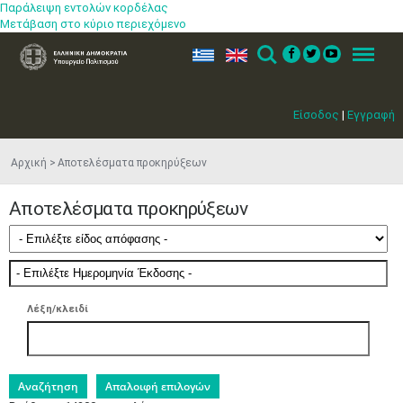
Παράλειψη εντολών κορδέλας
Μετάβαση στο κύριο περιεχόμενο
ελ
en
Search
Menu
Είσοδος
|
Εγγραφή
Αρχική
Αποτελέσματα προκηρύξεων
Αποτελέσματα προκηρύξεων
Λέξη/κλειδί