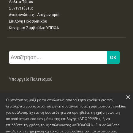
Δελτία Τύπου
Συνεντεύξεις
Ανακοινώσεις - Διαγωνισμοί
Επιλογή Προσωπικού
Κεντρικά Συμβούλια ΥΠΠΟΑ
Υπουργείο Πολιτισμού
×
Μπουμπουλίνας 20-22, 106 82 Αθήνα
Ο ιστότοπος μαζί με τα απολύτως απαραίτητα cookies για την
Τηλ: +30 2131322100, 2131322421
mail: grplk@culture.gr
λειτουργία του ιστότοπου με τη συναίνεση σας χρησιμοποιεί cookies
για ανάλυση. Έχετε τη δυνατότητα να αρνηθείτε τη χρήση των μη
απαραίτητων cookies μέσω της επιλογής «ΑΠΟΡΡΙΨΗ», ή να
επιλέξετε τη χρήση τους επιλέγοντας «ΑΠΟΔΟΧΗ». Για να λάβετε
αναλυτική ενημέρωση σχετικά με τα Cookies του ιστότοπου μας