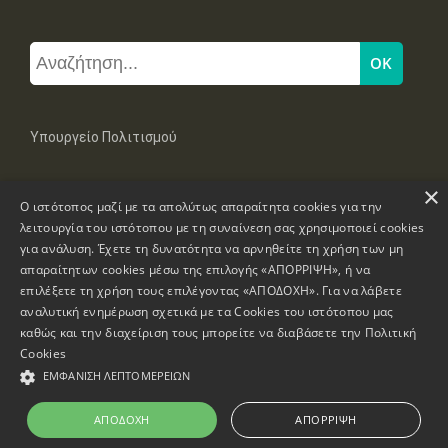
Υπουργείο Πολιτισμού
×
Μπουμπουλίνας 20-22, 106 82 Αθήνα
Ο ιστότοπος μαζί με τα απολύτως απαραίτητα cookies για την
Τηλ: +30 2131322100, 2131322421
mail: grplk@culture.gr
λειτουργία του ιστότοπου με τη συναίνεση σας χρησιμοποιεί cookies
για ανάλυση. Έχετε τη δυνατότητα να αρνηθείτε τη χρήση των μη
απαραίτητων cookies μέσω της επιλογής «ΑΠΟΡΡΙΨΗ», ή να
επιλέξετε τη χρήση τους επιλέγοντας «ΑΠΟΔΟΧΗ». Για να λάβετε
αναλυτική ενημέρωση σχετικά με τα Cookies του ιστότοπου μας
καθώς και την διαχείριση τους μπορείτε να διαβάσετε την
Πολιτική
Πνευματικά Δικαιώματα © 1995-2026 Υπουργείο Πολιτισμού
Cookies
ΕΜΦΆΝΙΣΗ ΛΕΠΤΟΜΕΡΕΙΏΝ
Πληροφορίες Ιστοσελίδας
Δήλωση Προσβασιμότητας
ΑΠΟΔΟΧΉ
ΑΠΌΡΡΙΨΗ