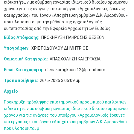
•
•
ειδικοτήτων με σύμβαση εργασίας ιδιωτικού δικαίου ορισμένου
χρόνου για τις ανάγκες του υποέργου «Αρχαιολογικές έρευνες
3
4
5
6
7
8
9
και εργασίες» του έργου «Αποχέτευση ομβρίων Δ.Κ. Αμαρύνθου»,
•
•
•
•
•
•
•
που υλοποιείται με την μέθοδο της αρχαιολογικής
αυτεπιστασίας από την Εφορεία Αρχαιοτήτων Ευβοίας.
10
11
12
13
14
15
16
•
•
•
•
•
•
•
Είδος Απόφασης:
ΠΡΟΚΗΡΥΞΗ ΠΛΗΡΩΣΗΣ ΘΕΣΕΩΝ
17
18
19
20
21
22
23
Υπογράφων:
ΧΡΙΣΤΟΔΟΥΛΟΥ ΔΗΜΗΤΡΙΟΣ
•
•
•
•
•
•
•
•
•
•
•
•
•
Θεματική Κατηγορία:
ΑΠΑΣΧΟΛΗΣΗ ΚΑΙ ΕΡΓΑΣΙΑ
24
25
26
27
28
29
30
•
•
•
•
•
•
•
Email Καταχωρητή:
elenakaragkouni12@gmail.com
Τροποποιήθηκε:
26/5/2025 3:05:09 μμ
31
Ιουν
1
2
3
4
5
6
•
•
•
•
•
•
•
Αρχείο
7
8
9
10
11
12
13
•
•
•
•
•
•
•
Προκήρυξη πρόσληψης επιστημονικού προσωπικού και λοιπών
ειδικοτήτων με σύμβαση εργασίας ιδιωτικού δικαίου ορισμένου
14
15
16
17
18
19
20
χρόνου για τις ανάγκες του υποέργου «Αρχαιολογικές έρευνες
•
•
•
•
•
•
•
και εργασίες» του έργου «Αποχέτευση ομβρίων Δ.Κ. Αμαρύνθου»,
που υλοποιείται μ
21
22
23
24
25
26
27