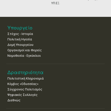
•
•
•
•
•
•
•
ΥΠ.ΕΞ.
18
19
20
21
22
23
24
•
•
•
•
•
•
•
25
26
27
28
29
30
31
Υπουργείο
•
•
•
•
•
•
•
Στόχος - Ιστορία
Πολιτική Ηγεσία
Δομή Υπουργείου
Οργανισμοί και Φορείς
Νομοθεσία - Εγκύκλιοι
Δραστηριότητα
Πολιτιστική Κληρονομιά
Κόμβος «Οδυσσέας»
Σύγχρονος Πολιτισμός
Ψηφιακές Συλλογές
Διεθνώς