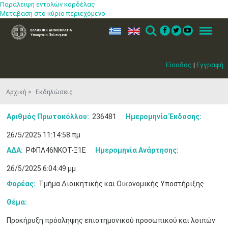
Παράλειψη εντολών κορδέλας
Μετάβαση στο κύριο περιεχόμενο
ελ
en
Search
Menu
Είσοδος
|
Εγγραφή
Αρχική
Εκδηλώσεις
Αριθμός Πρωτοκόλλου:
236481
Ημερομηνία Έκδοσης:
26/5/2025 11:14:58 πμ
ΑΔΑ:
ΡΦΠΛ46ΝΚΟΤ-Ξ1Ε
Ημερομηνία Ανάρτησης:
26/5/2025 6:04:49 μμ
Φορέας:
Τμήμα Διοικητικής και Οικονομικής Υποστήριξης
Θέμα:
Προκήρυξη πρόσληψης επιστημονικού προσωπικού και λοιπών
Μαϊ
1
2