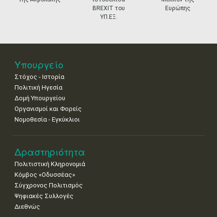
11
12
13
14
15
16
17
BREXIT του
Ευρώπης
•
•
•
•
•
•
•
ΥΠ.ΕΞ.
18
19
20
21
22
23
24
•
•
•
•
•
•
•
25
26
27
28
29
30
31
Υπουργείο
•
•
•
•
•
•
•
Στόχος - Ιστορία
Πολιτική Ηγεσία
Δομή Υπουργείου
Οργανισμοί και Φορείς
Νομοθεσία - Εγκύκλιοι
Δραστηριότητα
Πολιτιστική Κληρονομιά
Κόμβος «Οδυσσέας»
Σύγχρονος Πολιτισμός
Ψηφιακές Συλλογές
Διεθνώς