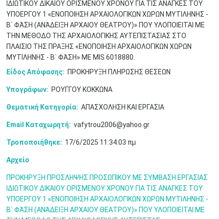
ΙΔΙΩΤΙΚΟΥ ΔΙΚΑΙΟΥ ΟΡΙΣΜΕΝΟΥ ΧΡΟΝΟΥ ΓΙΑ ΤΙΣ ΑΝΑΓΚΕΣ ΤΟΥ
Μαϊ
1
2
•
•
ΥΠΟΕΡΓΟΥ 1 «ΕΝΟΠΟΙΗΣΗ ΑΡΧΑΙΟΛΟΓΙΚΩΝ ΧΩΡΩΝ ΜΥΤΙΛΗΝΗΣ -
Β΄ ΦΆΣΗ (ΑΝΆΔΕΙΞΗ ΑΡΧΑΙΟΥ ΘΕΑΤΡΟΥ)» ΠΟΥ ΥΛΟΠΟΙΕΙΤΑΙ ΜΕ
3
4
5
6
7
8
9
ΤΗΝ ΜΕΘΟΔΟ ΤΗΣ ΑΡΧΑΙΟΛΟΓΙΚΗΣ ΑΥΤΕΠΙΣΤΑΣΙΑΣ ΣΤΟ
•
•
•
•
•
•
•
ΠΛΑΙΣΙΟ ΤΗΣ ΠΡΑΞΗΣ «ΕΝΟΠΟΙΗΣΗ ΑΡΧΑΙΟΛΟΓΙΚΩΝ ΧΩΡΩΝ
ΜΥΤΙΛΗΝΗΣ - Β΄ ΦΆΣΗ» ΜΕ MIS 6018880.
10
11
12
13
14
15
16
•
•
•
•
•
•
•
Είδος Απόφασης:
ΠΡΟΚΗΡΥΞΗ ΠΛΗΡΩΣΗΣ ΘΕΣΕΩΝ
17
18
19
20
21
22
23
Υπογράφων:
ΡΟΥΓΓΟΥ ΚΟΚΚΩΝΑ
•
•
•
•
•
•
•
•
•
•
•
•
•
Θεματική Κατηγορία:
ΑΠΑΣΧΟΛΗΣΗ ΚΑΙ ΕΡΓΑΣΙΑ
24
25
26
27
28
29
30
•
•
•
•
•
•
•
Email Καταχωρητή:
vafytrou2006@yahoo.gr
Τροποποιήθηκε:
17/6/2025 11:34:03 πμ
31
Ιουν
1
2
3
4
5
6
•
•
•
•
•
•
•
Αρχείο
7
8
9
10
11
12
13
•
•
•
•
•
•
•
ΠΡΟΚΗΡΥΞΗ ΠΡΟΣΛΗΨΗΣ ΠΡΟΣΩΠΙΚΟΥ ΜΕ ΣΥΜΒΑΣΗ ΕΡΓΑΣΙΑΣ
ΙΔΙΩΤΙΚΟΥ ΔΙΚΑΙΟΥ ΟΡΙΣΜΕΝΟΥ ΧΡΟΝΟΥ ΓΙΑ ΤΙΣ ΑΝΑΓΚΕΣ ΤΟΥ
14
15
16
17
18
19
20
ΥΠΟΕΡΓΟΥ 1 «ΕΝΟΠΟΙΗΣΗ ΑΡΧΑΙΟΛΟΓΙΚΩΝ ΧΩΡΩΝ ΜΥΤΙΛΗΝΗΣ -
•
•
•
•
•
•
•
Β΄ ΦΆΣΗ (ΑΝΆΔΕΙΞΗ ΑΡΧΑΙΟΥ ΘΕΑΤΡΟΥ)» ΠΟΥ ΥΛΟΠΟΙΕΙΤΑΙ ΜΕ