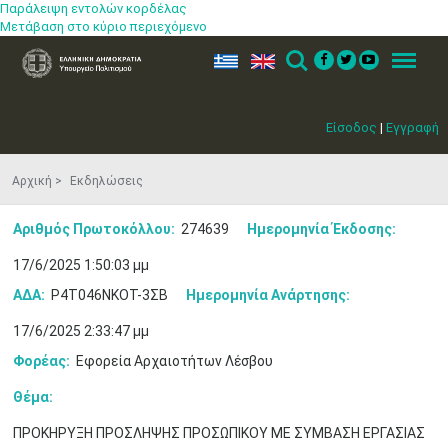
Παράλειψη εντολών κορδέλας
Μετάβαση στο κύριο περιεχόμενο
ελ
en
Search
Menu
Είσοδος
|
Εγγραφή
Αρχική
Εκδηλώσεις
Αριθμός Πρωτοκόλλου:
274639
Ημερομηνία Έκδοσης:
17/6/2025 1:50:03 μμ
ΑΔΑ:
Ρ4Τ046ΝΚΟΤ-3ΣΒ
Ημερομηνία Ανάρτησης:
17/6/2025 2:33:47 μμ
Φορέας:
Εφορεία Αρχαιοτήτων Λέσβου
Θέμα:
ΠΡΟΚΗΡΥΞΗ ΠΡΟΣΛΗΨΗΣ ΠΡΟΣΩΠΙΚΟΥ ΜΕ ΣΥΜΒΑΣΗ ΕΡΓΑΣΙΑΣ