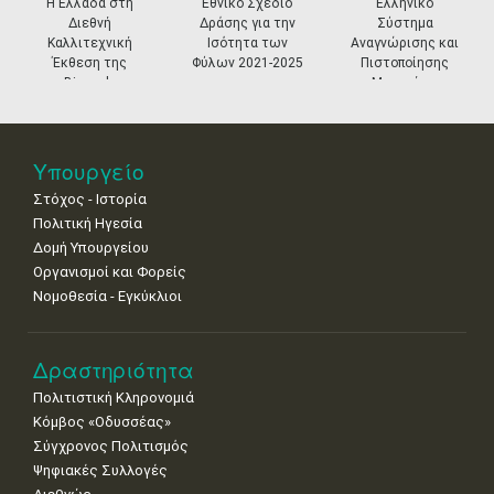
prev
ne
Η Ελλάδα στη
Εθνικό Σχέδιο
Ελληνικό
Διεθνή
Δράσης για την
Σύστημα
11
12
13
14
15
16
17
Καλλιτεχνική
Ισότητα των
Αναγνώρισης και
•
•
•
•
•
•
•
Έκθεση της
Φύλων 2021-2025
Πιστοποίησης
Biennale
Μουσείων
18
19
20
21
22
23
24
Βενετίας
•
•
•
•
•
•
•
25
26
27
28
29
30
31
Υπουργείο
•
•
•
•
•
•
•
Στόχος - Ιστορία
Πολιτική Ηγεσία
Δομή Υπουργείου
Οργανισμοί και Φορείς
Νομοθεσία - Εγκύκλιοι
Δραστηριότητα
Πολιτιστική Κληρονομιά
Κόμβος «Οδυσσέας»
Σύγχρονος Πολιτισμός
Ψηφιακές Συλλογές