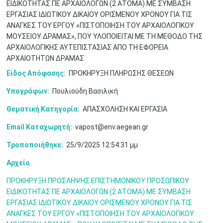
ΕΙΔΙΚΟΤΗΤΑΣ ΠΕ ΑΡΧΑΙΟΛΟΓΩΝ (2 ΑΤΟΜΑ) ΜΕ ΣΥΜΒΑΣΗ
ΕΡΓΑΣΙΑΣ ΙΔΙΩΤΙΚΟΥ ΔΙΚΑΙΟΥ ΟΡΙΣΜΕΝΟΥ ΧΡΟΝΟΥ ΓΙΑ ΤΙΣ
Μαϊ
1
2
•
•
ΑΝΑΓΚΕΣ ΤΟΥ ΕΡΓΟΥ «ΠΙΣΤΟΠΟΙΗΣΗ ΤΟΥ ΑΡΧΑΙΟΛΟΓΙΚΟΥ
ΜΟΥΣΕΙΟΥ ΔΡΑΜΑΣ», ΠΟΥ ΥΛΟΠΟΙΕΙΤΑΙ ΜΕ ΤΗ ΜΕΘΟΔΟ ΤΗΣ
3
4
5
6
7
8
9
ΑΡΧΑΙΟΛΟΓΙΚΗΣ ΑΥΤΕΠΙΣΤΑΣΙΑΣ ΑΠΟ ΤΗ ΕΦΟΡΕΙΑ
•
•
•
•
•
•
•
ΑΡΧΑΙΟΤΗΤΩΝ ΔΡΑΜΑΣ
10
11
12
13
14
15
16
Είδος Απόφασης:
ΠΡΟΚΗΡΥΞΗ ΠΛΗΡΩΣΗΣ ΘΕΣΕΩΝ
•
•
•
•
•
•
•
Υπογράφων:
Πουλιούδη Βασιλική
17
18
19
20
21
22
23
•
•
•
•
•
•
•
•
•
•
•
•
•
Θεματική Κατηγορία:
ΑΠΑΣΧΟΛΗΣΗ ΚΑΙ ΕΡΓΑΣΙΑ
Email Καταχωρητή:
vapost@env.aegean.gr
24
25
26
27
28
29
30
•
•
•
•
•
•
•
Τροποποιήθηκε:
25/9/2025 12:54:31 μμ
31
Ιουν
1
2
3
4
5
6
Αρχείο
•
•
•
•
•
•
•
ΠΡΟΚΗΡΥΞΗ ΠΡΟΣΛΗΨΗΣ ΕΠΙΣΤΗΜΟΝΙΚΟΥ ΠΡΟΣΩΠΙΚΟΥ
7
8
9
10
11
12
13
•
•
•
•
•
•
•
ΕΙΔΙΚΟΤΗΤΑΣ ΠΕ ΑΡΧΑΙΟΛΟΓΩΝ (2 ΑΤΟΜΑ) ΜΕ ΣΥΜΒΑΣΗ
ΕΡΓΑΣΙΑΣ ΙΔΙΩΤΙΚΟΥ ΔΙΚΑΙΟΥ ΟΡΙΣΜΕΝΟΥ ΧΡΟΝΟΥ ΓΙΑ ΤΙΣ
14
15
16
17
18
19
20
ΑΝΑΓΚΕΣ ΤΟΥ ΕΡΓΟΥ «ΠΙΣΤΟΠΟΙΗΣΗ ΤΟΥ ΑΡΧΑΙΟΛΟΓΙΚΟΥ
•
•
•
•
•
•
•