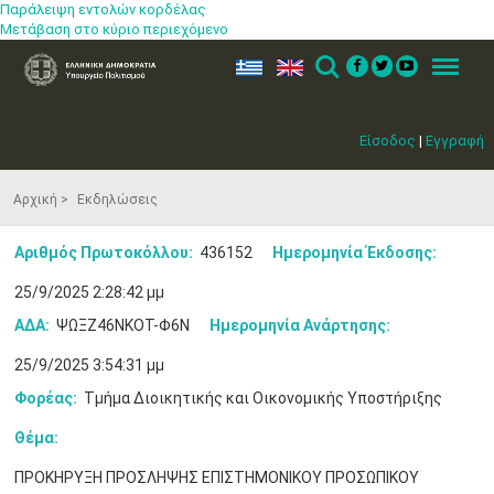
Παράλειψη εντολών κορδέλας
Μετάβαση στο κύριο περιεχόμενο
ελ
en
Search
Menu
Είσοδος
|
Εγγραφή
Αρχική
Εκδηλώσεις
Αριθμός Πρωτοκόλλου:
436152
Ημερομηνία Έκδοσης:
25/9/2025 2:28:42 μμ
ΑΔΑ:
ΨΩΞΖ46ΝΚΟΤ-Φ6Ν
Ημερομηνία Ανάρτησης:
25/9/2025 3:54:31 μμ
Φορέας:
Τμήμα Διοικητικής και Οικονομικής Υποστήριξης
Θέμα:
ΠΡΟΚΗΡΥΞΗ ΠΡΟΣΛΗΨΗΣ ΕΠΙΣΤΗΜΟΝΙΚΟΥ ΠΡΟΣΩΠΙΚΟΥ