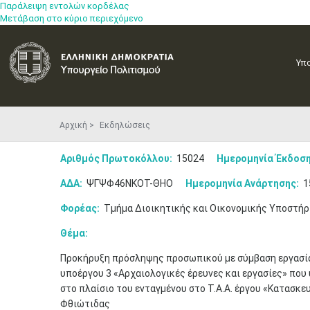
Παράλειψη εντολών κορδέλας
Μετάβαση στο κύριο περιεχόμενο
Υπ
Αρχική
Εκδηλώσεις
Αριθμός Πρωτοκόλλου:
15024
Ημερομηνία Έκδοση
ΑΔΑ:
ΨΓΨΦ46ΝΚΟΤ-ΘΗΟ
Ημερομηνία Ανάρτησης:
1
Φορέας:
Τμήμα Διοικητικής και Οικονομικής Υποστήρ
Θέμα:
Προκήρυξη πρόσληψης προσωπικού με σύμβαση εργασίας
υποέργου 3 «Αρχαιολογικές έρευνες και εργασίες» που
στο πλαίσιο του ενταγμένου στο Τ.Α.Α. έργου «Κατασκ
Φθιώτιδας