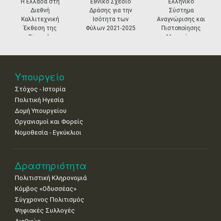
prev
ne
Η Ελλάδα στη
Εθνικό Σχέδιο
Ελληνικό
Διεθνή
Δράσης για την
Σύστημα
18
19
20
21
22
23
24
Καλλιτεχνική
Ισότητα των
Αναγνώρισης και
•
•
•
•
•
•
•
Έκθεση της
Φύλων 2021-2025
Πιστοποίησης
Biennale
Μουσείων
25
26
27
28
29
30
31
Βενετίας
•
•
•
•
•
•
•
Νοε
1
2
3
4
5
6
7
Υπουργείο
•
•
•
•
•
•
•
Στόχος - Ιστορία
8
9
10
11
12
13
14
Πολιτική Ηγεσία
•
•
•
•
•
•
•
Δομή Υπουργείου
Οργανισμοί και Φορείς
15
16
17
18
19
20
21
Νομοθεσία - Εγκύκλιοι
•
•
•
•
•
•
•
22
23
24
25
26
27
28
•
•
•
•
•
•
•
Δραστηριότητα
Πολιτιστική Κληρονομιά
29
30
Κόμβος «Οδυσσέας»
•
•
Σύγχρονος Πολιτισμός
Ψηφιακές Συλλογές