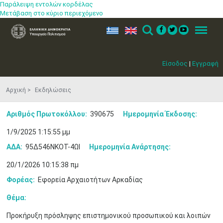
Παράλειψη εντολών κορδέλας
Μετάβαση στο κύριο περιεχόμενο
ελ
en
Search
Menu
Είσοδος
|
Εγγραφή
Αρχική
Εκδηλώσεις
Αριθμός Πρωτοκόλλου:
390675
Ημερομηνία Έκδοσης:
1/9/2025 1:15:55 μμ
ΑΔΑ:
95Δ546ΝΚΟΤ-4ΩΙ
Ημερομηνία Ανάρτησης:
20/1/2026 10:15:38 πμ
Φορέας:
Εφορεία Αρχαιοτήτων Αρκαδίας
Θέμα:
Προκήρυξη πρόσληψης επιστημονικού προσωπικού και λοιπών