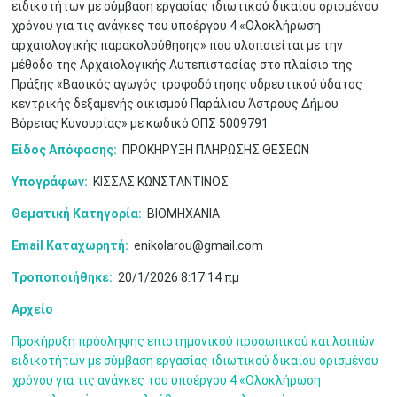
ειδικοτήτων με σύμβαση εργασίας ιδιωτικού δικαίου ορισμένου
χρόνου για τις ανάγκες του υποέργου 4 «Ολοκλήρωση
αρχαιολογικής παρακολούθησης» που υλοποιείται με την
μέθοδο της Αρχαιολογικής Αυτεπιστασίας στο πλαίσιο της
Πράξης «Βασικός αγωγός τροφοδότησης υδρευτικού ύδατος
κεντρικής δεξαμενής οικισμού Παράλιου Άστρους Δήμου
Βόρειας Κυνουρίας» με κωδικό ΟΠΣ 5009791
Είδος Απόφασης:
ΠΡΟΚΗΡΥΞΗ ΠΛΗΡΩΣΗΣ ΘΕΣΕΩΝ
Υπογράφων:
ΚΙΣΣΑΣ ΚΩΝΣΤΑΝΤΙΝΟΣ
Θεματική Κατηγορία:
ΒΙΟΜΗΧΑΝΙΑ
Ιουν
1
2
3
4
5
6
•
•
•
•
•
•
Email Καταχωρητή:
enikolarou@gmail.com
Τροποποιήθηκε:
20/1/2026 8:17:14 πμ
7
8
9
10
11
12
13
•
•
•
•
•
•
•
Αρχείο
14
15
16
17
18
19
20
•
•
•
•
•
•
•
Προκήρυξη πρόσληψης επιστημονικού προσωπικού και λοιπών
ειδικοτήτων με σύμβαση εργασίας ιδιωτικού δικαίου ορισμένου
21
22
23
24
25
26
27
χρόνου για τις ανάγκες του υποέργου 4 «Ολοκλήρωση
•
•
•
•
•
•
•