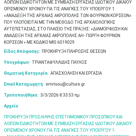
ΛΟΙΠΩΝ EΙΔΙΚΟΤΗΤΩΝ ΜΕ ΣΥΜΒΑΣΗ ΕΡΓΑΣΙΑΣ ΙΔΙΩΤΙΚΟΥ ΔΙΚΑΙΟΥ
ΟΡΙΣΜΕΝΟΥ ΧΡΟΝΟΥ ΓΙΑ ΤΙΣ ΑΝΑΓΚΕΣ ΤΟΥ ΥΠΟΕΡΓΟΥ 1:
Μαϊ
1
2
•
•
«ΑΝΑΔΕΙΞΗ ΤΗΣ ΑΡΧΑΙΑΣ ΑΚΡΟΠΟΛΗΣ ΤΩΝ ΦΟΥΡΝΩΝ ΚΟΡΣΕΩΝ»
ΠΟΥ ΥΛΟΠΟΙΕΙΤΑΙ ΜΕ ΤΗΝ ΜΕΘΟΔΟ ΤΗΣ ΑΡΧΑΙΟΛΟΓΙΚΗΣ
3
4
5
6
7
8
9
ΑΥΤΕΠΙΣΤΑΣΙΑΣ, ΣΤΟ ΠΛΑΙΣΙΟ ΤΗΣ ΠΡΑΞΗΣ: «ΔΙΑΜΟΡΦΩΣΗ ΚΑΙ
•
•
•
•
•
•
•
ΑΝΑΔΕΙΞΗ ΤΗΣ ΑΡΧΑΙΑΣ ΑΚΡΟΠΟΛΗΣ ΑΗ- ΓΙΩΡΓΗ ΦΟΥΡΝΩΝ
ΚΟΡΣΕΩΝ » ΜΕ ΚΩΔΙΚΟ MIS 6019029
10
11
12
13
14
15
16
•
•
•
•
•
•
•
Είδος Απόφασης:
ΠΡΟΚΗΡΥΞΗ ΠΛΗΡΩΣΗΣ ΘΕΣΕΩΝ
17
18
19
20
21
22
23
Υπογράφων:
ΤΡΙΑΝΤΑΦΥΛΛΙΔΗΣ ΠΑΥΛΟΣ
•
•
•
•
•
•
•
•
•
•
•
•
•
Θεματική Κατηγορία:
ΑΠΑΣΧΟΛΗΣΗ ΚΑΙ ΕΡΓΑΣΙΑ
24
25
26
27
28
29
30
•
•
•
•
•
•
•
Email Καταχωρητή:
emitsou@culture.gr
Τροποποιήθηκε:
3/3/2026 8:33:53 πμ
31
Ιουν
1
2
3
4
5
6
•
•
•
•
•
•
•
Αρχείο
7
8
9
10
11
12
13
•
•
•
•
•
•
•
ΠΡΟΚΗΡΥΞΗ ΠΡΟΣΛΗΨΗΣ ΕΠΙΣΤΗΜΟΝΙΚΟΥ ΠΡΟΣΩΠΙΚΟΥ ΚΑΙ
ΛΟΙΠΩΝ EΙΔΙΚΟΤΗΤΩΝ ΜΕ ΣΥΜΒΑΣΗ ΕΡΓΑΣΙΑΣ ΙΔΙΩΤΙΚΟΥ ΔΙΚΑΙΟΥ
14
15
16
17
18
19
20
ΟΡΙΣΜΕΝΟΥ ΧΡΟΝΟΥ ΓΙΑ ΤΙΣ ΑΝΑΓΚΕΣ ΤΟΥ ΥΠΟΕΡΓΟΥ 1:
•
•
•
•
•
•
•