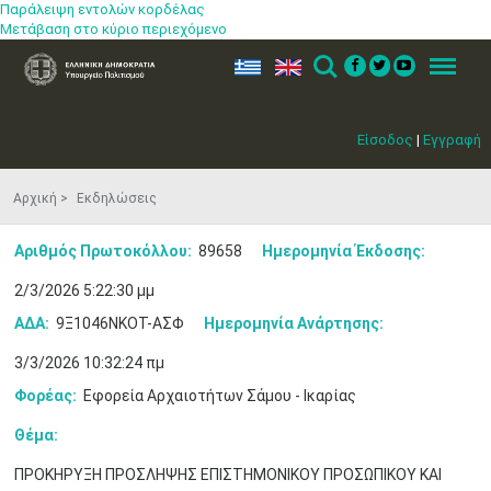
Παράλειψη εντολών κορδέλας
Μετάβαση στο κύριο περιεχόμενο
ελ
en
Search
Menu
Είσοδος
|
Εγγραφή
Αρχική
Εκδηλώσεις
Αριθμός Πρωτοκόλλου:
89658
Ημερομηνία Έκδοσης:
2/3/2026 5:22:30 μμ
ΑΔΑ:
9Ξ1046ΝΚΟΤ-ΑΣΦ
Ημερομηνία Ανάρτησης:
3/3/2026 10:32:24 πμ
Φορέας:
Εφορεία Αρχαιοτήτων Σάμου - Ικαρίας
Θέμα:
ΠΡΟΚΗΡΥΞΗ ΠΡΟΣΛΗΨΗΣ ΕΠΙΣΤΗΜΟΝΙΚΟΥ ΠΡΟΣΩΠΙΚΟΥ ΚΑΙ