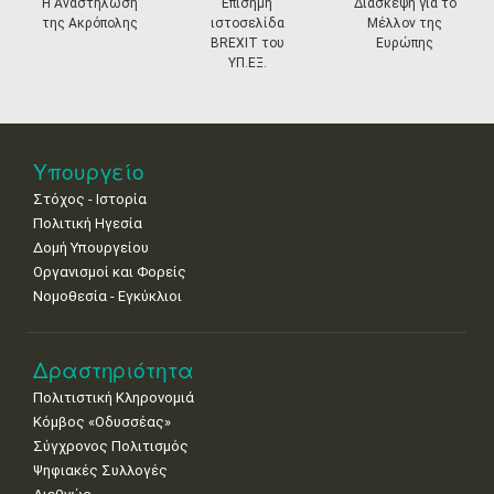
prev
ne
Η Αναστήλωση
Επίσημη
Διάσκεψη για το
της Ακρόπολης
ιστοσελίδα
Μέλλον της
11
12
13
14
15
16
17
BREXIT του
Ευρώπης
•
•
•
•
•
•
•
ΥΠ.ΕΞ.
18
19
20
21
22
23
24
•
•
•
•
•
•
•
25
26
27
28
29
30
31
Υπουργείο
•
•
•
•
•
•
•
Στόχος - Ιστορία
Πολιτική Ηγεσία
Δομή Υπουργείου
Οργανισμοί και Φορείς
Νομοθεσία - Εγκύκλιοι
Δραστηριότητα
Πολιτιστική Κληρονομιά
Κόμβος «Οδυσσέας»
Σύγχρονος Πολιτισμός
Ψηφιακές Συλλογές