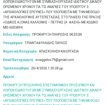
ΛΟΙΠΩΝ EΙΔΙΚΟΤΗΤΩΝ ΜΕ ΣΥΜΒΑΣΗ ΕΡΓΑΣΙΑΣ ΙΔΙΩΤΙΚΟΥ ΔΙΚΑΙΟΥ
ΟΡΙΣΜΕΝΟΥ ΧΡΟΝΟΥ ΓΙΑ ΤΙΣ ΑΝΑΓΚΕΣ ΤΟΥ ΥΠΟΕΡΓΟΥ 3:
«ΑΡΧΑΙΟΛΟΓΙΚΕΣ ΕΡΕΥΝΕΣ» ΠΟΥ ΥΛΟΠΟΙΕΙΤΑΙ ΜΕ ΤΗΝ ΜΕΘΟΔΟ
ΤΗΣ ΑΡΧΑΙΟΛΟΓΙΚΗΣ ΑΥΤΕΠΙΣΤΑΣΙΑΣ, ΣΤΟ ΠΛΑΙΣΙΟ ΤΗΣ ΠΡΑΞΗΣ:
«ΟΔΙΚΟΣ ΑΞΟΝΑΣ ΚΑΛΛΟΝΗΣ – ΠΕΤΡΑΣ (Α΄ ΦΑΣΗ)» ΜΕ ΚΩΔΙΚΟ
MIS 6003894.
Είδος Απόφασης:
ΠΡΟΚΗΡΥΞΗ ΠΛΗΡΩΣΗΣ ΘΕΣΕΩΝ
Υπογράφων:
ΤΡΙΑΝΤΑΦΥΛΛΙΔΗΣ ΠΑΥΛΟΣ
Θεματική Κατηγορία:
ΑΠΑΣΧΟΛΗΣΗ ΚΑΙ ΕΡΓΑΣΙΑ
Ιουν
1
2
3
4
5
6
•
•
•
•
•
•
Email Καταχωρητή:
eviaggelos79@gmail.com
Τροποποιήθηκε:
20/4/2026 1:30:28 μμ
7
8
9
10
11
12
13
•
•
•
•
•
•
•
Αρχείο
14
15
16
17
18
19
20
•
•
•
•
•
•
•
ΠΡΟΚΗΡΥΞΗ ΠΡΟΣΛΗΨΗΣ ΕΠΙΣΤΗΜΟΝΙΚΟΥ ΠΡΟΣΩΠΙΚΟΥ ΚΑΙ
ΛΟΙΠΩΝ EΙΔΙΚΟΤΗΤΩΝ ΜΕ ΣΥΜΒΑΣΗ ΕΡΓΑΣΙΑΣ ΙΔΙΩΤΙΚΟΥ ΔΙΚΑΙΟΥ
21
22
23
24
25
26
27
ΟΡΙΣΜΕΝΟΥ ΧΡΟΝΟΥ ΓΙΑ ΤΙΣ ΑΝΑΓΚΕΣ ΤΟΥ ΥΠΟΕΡΓΟΥ 3:
•
•
•
•
•
•
•
«ΑΡΧΑΙΟΛΟΓΙΚΕΣ ΕΡΕΥΝΕΣ» ΠΟΥ ΥΛΟΠΟΙΕΙΤΑΙ ΜΕ ΤΗΝ ΜΕΘΟΔΟ