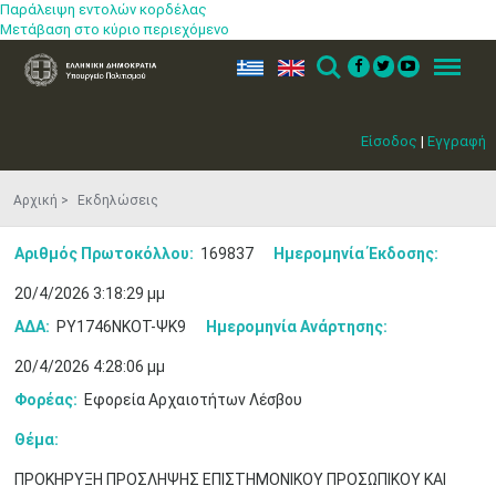
Παράλειψη εντολών κορδέλας
Μετάβαση στο κύριο περιεχόμενο
ελ
en
Search
Menu
Είσοδος
|
Εγγραφή
Αρχική
Εκδηλώσεις
Αριθμός Πρωτοκόλλου:
169837
Ημερομηνία Έκδοσης:
20/4/2026 3:18:29 μμ
ΑΔΑ:
ΡΥ1746ΝΚΟΤ-ΨΚ9
Ημερομηνία Ανάρτησης:
20/4/2026 4:28:06 μμ
Φορέας:
Εφορεία Αρχαιοτήτων Λέσβου
Θέμα:
ΠΡΟΚΗΡΥΞΗ ΠΡΟΣΛΗΨΗΣ ΕΠΙΣΤΗΜΟΝΙΚΟΥ ΠΡΟΣΩΠΙΚΟΥ ΚΑΙ