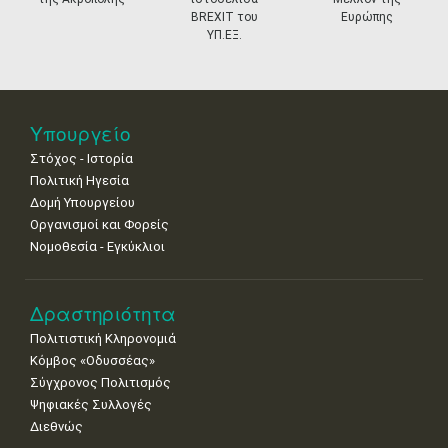
18
19
20
21
22
23
24
BREXIT του
Ευρώπης
•
•
•
•
•
•
•
ΥΠ.ΕΞ.
25
26
27
28
29
30
31
•
•
•
•
•
•
•
Νοε
1
2
3
4
5
6
7
Υπουργείο
•
•
•
•
•
•
•
Στόχος - Ιστορία
8
9
10
11
12
13
14
Πολιτική Ηγεσία
•
•
•
•
•
•
•
Δομή Υπουργείου
Οργανισμοί και Φορείς
15
16
17
18
19
20
21
Νομοθεσία - Εγκύκλιοι
•
•
•
•
•
•
•
22
23
24
25
26
27
28
•
•
•
•
•
•
•
Δραστηριότητα
Πολιτιστική Κληρονομιά
29
30
Κόμβος «Οδυσσέας»
•
•
Σύγχρονος Πολιτισμός
Ψηφιακές Συλλογές
Διεθνώς