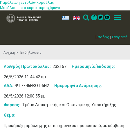
Παράλειψη εντολών κορδέλας
Μετάβαση στο κύριο περιεχόμενο
ελ
en
Search
Menu
Είσοδος
|
Εγγραφή
Αρχική
Εκδηλώσεις
Αριθμός Πρωτοκόλλου:
232167
Ημερομηνία Έκδοσης:
26/5/2026 11:44:42 πμ
ΑΔΑ:
ΨΤ7Ξ46ΝΚΟΤ-5Ν2
Ημερομηνία Ανάρτησης:
26/5/2026 12:08:55 μμ
Φορέας:
Τμήμα Διοικητικής και Οικονομικής Υποστήριξης
Θέμα:
Προκήρυξη πρόσληψης επιστημονικού προσωπικού, με σύμβαση