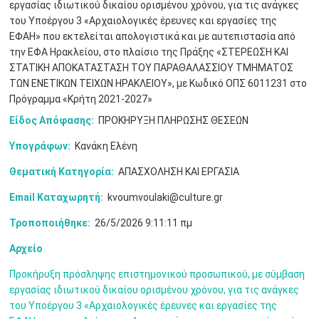
εργασίας ιδιωτικού δικαίου ορισμένου χρόνου, για τις ανάγκες
του Υποέργου 3 «Αρχαιολογικές έρευνες και εργασίες της
Μαϊ
1
2
•
•
ΕΦΑΗ» που εκτελείται απολογιστικά και με αυτεπιστασία από
την ΕΦΑ Ηρακλείου, στο πλαίσιο της Πράξης «ΣΤΕΡΕΩΣΗ ΚΑΙ
3
4
5
6
7
8
9
ΣΤΑΤΙΚΗ ΑΠΟΚΑΤΑΣΤΑΣΗ ΤΟΥ ΠΑΡΑΘΑΛΑΣΣΙΟΥ ΤΜΗΜΑΤΟΣ
•
•
•
•
•
•
•
ΤΩΝ ΕΝΕΤΙΚΩΝ ΤΕΙΧΩΝ ΗΡΑΚΛΕΙΟΥ», με Κωδικό ΟΠΣ 6011231 στο
Πρόγραμμα «Κρήτη 2021-2027»
10
11
12
13
14
15
16
•
•
•
•
•
•
•
Είδος Απόφασης:
ΠΡΟΚΗΡΥΞΗ ΠΛΗΡΩΣΗΣ ΘΕΣΕΩΝ
17
18
19
20
21
22
23
Υπογράφων:
Κανάκη Ελένη
•
•
•
•
•
•
•
•
•
•
•
•
•
Θεματική Κατηγορία:
ΑΠΑΣΧΟΛΗΣΗ ΚΑΙ ΕΡΓΑΣΙΑ
24
25
26
27
28
29
30
•
•
•
•
•
•
•
Email Καταχωρητή:
kvoumvoulaki@culture.gr
Τροποποιήθηκε:
26/5/2026 9:11:11 πμ
31
Ιουν
1
2
3
4
5
6
•
•
•
•
•
•
•
Αρχείο
7
8
9
10
11
12
13
•
•
•
•
•
•
•
Προκήρυξη πρόσληψης επιστημονικού προσωπικού, με σύμβαση
εργασίας ιδιωτικού δικαίου ορισμένου χρόνου, για τις ανάγκες
14
15
16
17
18
19
20
του Υποέργου 3 «Αρχαιολογικές έρευνες και εργασίες της
•
•
•
•
•
•
•