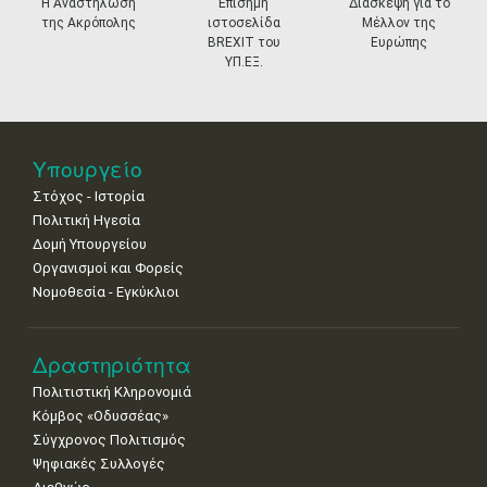
prev
ne
Η Αναστήλωση
Επίσημη
Διάσκεψη για το
της Ακρόπολης
ιστοσελίδα
Μέλλον της
11
12
13
14
15
16
17
BREXIT του
Ευρώπης
•
•
•
•
•
•
•
ΥΠ.ΕΞ.
18
19
20
21
22
23
24
•
•
•
•
•
•
•
25
26
27
28
29
30
31
Υπουργείο
•
•
•
•
•
•
•
Στόχος - Ιστορία
Πολιτική Ηγεσία
Δομή Υπουργείου
Οργανισμοί και Φορείς
Νομοθεσία - Εγκύκλιοι
Δραστηριότητα
Πολιτιστική Κληρονομιά
Κόμβος «Οδυσσέας»
Σύγχρονος Πολιτισμός
Ψηφιακές Συλλογές