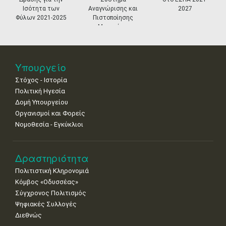
11
12
13
14
15
16
17
Ισότητα των
Αναγνώρισης και
2027
•
•
•
•
•
•
•
Φύλων 2021-2025
Πιστοποίησης
Μουσείων
18
19
20
21
22
23
24
•
•
•
•
•
•
•
25
26
27
28
29
30
31
Υπουργείο
•
•
•
•
•
•
•
Στόχος - Ιστορία
Πολιτική Ηγεσία
Δομή Υπουργείου
Οργανισμοί και Φορείς
Νομοθεσία - Εγκύκλιοι
Δραστηριότητα
Πολιτιστική Κληρονομιά
Κόμβος «Οδυσσέας»
Σύγχρονος Πολιτισμός
Ψηφιακές Συλλογές
Διεθνώς