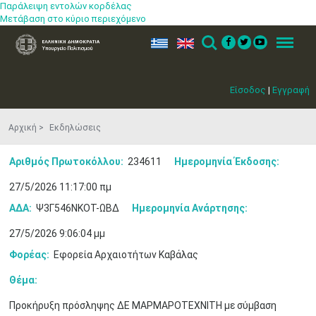
Παράλειψη εντολών κορδέλας
Μετάβαση στο κύριο περιεχόμενο
ελ
en
Search
Menu
Είσοδος
|
Εγγραφή
Αρχική
Εκδηλώσεις
Αριθμός Πρωτοκόλλου:
234611
Ημερομηνία Έκδοσης:
27/5/2026 11:17:00 πμ
ΑΔΑ:
Ψ3Γ546ΝΚΟΤ-ΩΒΔ
Ημερομηνία Ανάρτησης:
27/5/2026 9:06:04 μμ
Φορέας:
Εφορεία Αρχαιοτήτων Καβάλας
Θέμα:
Προκήρυξη πρόσληψης ΔΕ ΜΑΡΜΑΡΟΤΕΧΝΙΤΗ με σύμβαση