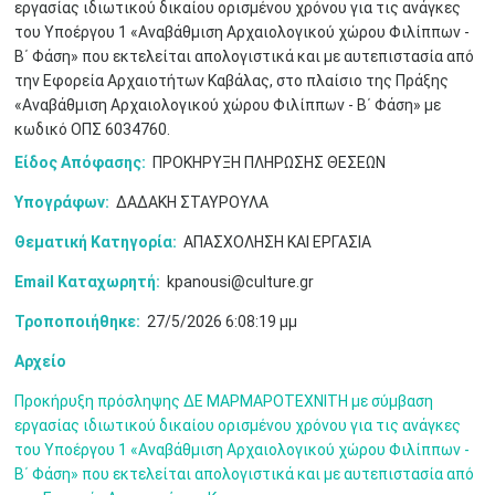
εργασίας ιδιωτικού δικαίου ορισμένου χρόνου για τις ανάγκες
Μαϊ
1
2
•
•
του Υποέργου 1 «Αναβάθμιση Αρχαιολογικού χώρου Φιλίππων -
Β΄ Φάση» που εκτελείται απολογιστικά και με αυτεπιστασία από
3
4
5
6
7
8
9
την Εφορεία Αρχαιοτήτων Καβάλας, στο πλαίσιο της Πράξης
•
•
•
•
•
•
•
«Αναβάθμιση Αρχαιολογικού χώρου Φιλίππων - Β΄ Φάση» με
κωδικό ΟΠΣ 6034760.
10
11
12
13
14
15
16
•
•
•
•
•
•
•
Είδος Απόφασης:
ΠΡΟΚΗΡΥΞΗ ΠΛΗΡΩΣΗΣ ΘΕΣΕΩΝ
17
18
19
20
21
22
23
Υπογράφων:
ΔΑΔΑΚΗ ΣΤΑΥΡΟΥΛΑ
•
•
•
•
•
•
•
•
•
•
•
•
•
Θεματική Κατηγορία:
ΑΠΑΣΧΟΛΗΣΗ ΚΑΙ ΕΡΓΑΣΙΑ
24
25
26
27
28
29
30
•
•
•
•
•
•
•
Email Καταχωρητή:
kpanousi@culture.gr
Τροποποιήθηκε:
27/5/2026 6:08:19 μμ
31
Ιουν
1
2
3
4
5
6
•
•
•
•
•
•
•
Αρχείο
7
8
9
10
11
12
13
•
•
•
•
•
•
•
Προκήρυξη πρόσληψης ΔΕ ΜΑΡΜΑΡΟΤΕΧΝΙΤΗ με σύμβαση
εργασίας ιδιωτικού δικαίου ορισμένου χρόνου για τις ανάγκες
14
15
16
17
18
19
20
του Υποέργου 1 «Αναβάθμιση Αρχαιολογικού χώρου Φιλίππων -
•
•
•
•
•
•
•
Β΄ Φάση» που εκτελείται απολογιστικά και με αυτεπιστασία από