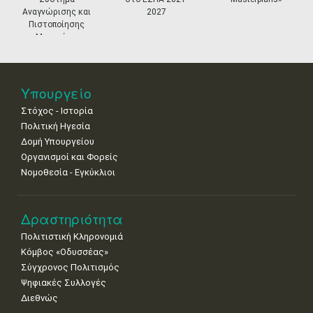
18
19
20
21
22
23
24
Αναγνώρισης και
2027
•
•
•
•
•
•
•
Πιστοποίησης
Μουσείων
25
26
27
28
29
30
31
•
•
•
•
•
•
•
Νοε
1
2
3
4
5
6
7
Υπουργείο
•
•
•
•
•
•
•
Στόχος - Ιστορία
8
9
10
11
12
13
14
Πολιτική Ηγεσία
•
•
•
•
•
•
•
Δομή Υπουργείου
Οργανισμοί και Φορείς
15
16
17
18
19
20
21
Νομοθεσία - Εγκύκλιοι
•
•
•
•
•
•
•
22
23
24
25
26
27
28
•
•
•
•
•
•
•
Δραστηριότητα
Πολιτιστική Κληρονομιά
29
30
Κόμβος «Οδυσσέας»
•
•
Σύγχρονος Πολιτισμός
Ψηφιακές Συλλογές
Διεθνώς