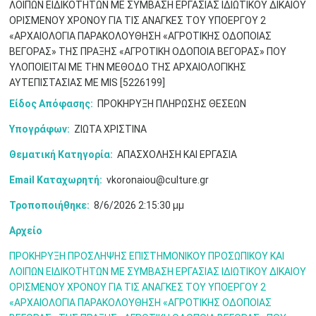
ΛΟΙΠΩΝ EΙΔΙΚΟΤΗΤΩΝ ΜΕ ΣΥΜΒΑΣΗ ΕΡΓΑΣΙΑΣ ΙΔΙΩΤΙΚΟΥ ΔΙΚΑΙΟΥ
ΟΡΙΣΜΕΝΟΥ ΧΡΟΝΟΥ ΓΙΑ ΤΙΣ ΑΝΑΓΚΕΣ ΤΟΥ ΥΠΟΕΡΓΟΥ 2
«ΑΡΧΑΙΟΛΟΓΙΑ ΠΑΡΑΚΟΛΟΥΘΗΣΗ «ΑΓΡΟΤΙΚΗΣ ΟΔΟΠΟΙΑΣ
ΒΕΓΟΡΑΣ» ΤΗΣ ΠΡΑΞΗΣ «ΑΓΡΟΤΙΚΗ ΟΔΟΠΟΙΑ ΒΕΓΟΡΑΣ» ΠΟΥ
ΥΛΟΠΟΙΕΙΤΑΙ ΜΕ ΤΗΝ ΜΕΘΟΔΟ ΤΗΣ ΑΡΧΑΙΟΛΟΓΙΚΗΣ
ΑΥΤΕΠΙΣΤΑΣΙΑΣ ΜΕ MIS [5226199]
Είδος Απόφασης:
ΠΡΟΚΗΡΥΞΗ ΠΛΗΡΩΣΗΣ ΘΕΣΕΩΝ
Υπογράφων:
ΖΙΩΤΑ ΧΡΙΣΤΙΝΑ
Θεματική Κατηγορία:
ΑΠΑΣΧΟΛΗΣΗ ΚΑΙ ΕΡΓΑΣΙΑ
Ιουν
1
2
3
4
5
6
•
•
•
•
•
•
Email Καταχωρητή:
vkoronaiou@culture.gr
Τροποποιήθηκε:
8/6/2026 2:15:30 μμ
7
8
9
10
11
12
13
•
•
•
•
•
•
•
Αρχείο
14
15
16
17
18
19
20
•
•
•
•
•
•
•
ΠΡΟΚΗΡΥΞΗ ΠΡΟΣΛΗΨΗΣ ΕΠΙΣΤΗΜΟΝΙΚΟΥ ΠΡΟΣΩΠΙΚΟΥ ΚΑΙ
ΛΟΙΠΩΝ EΙΔΙΚΟΤΗΤΩΝ ΜΕ ΣΥΜΒΑΣΗ ΕΡΓΑΣΙΑΣ ΙΔΙΩΤΙΚΟΥ ΔΙΚΑΙΟΥ
21
22
23
24
25
26
27
ΟΡΙΣΜΕΝΟΥ ΧΡΟΝΟΥ ΓΙΑ ΤΙΣ ΑΝΑΓΚΕΣ ΤΟΥ ΥΠΟΕΡΓΟΥ 2
•
•
•
•
•
•
•
«ΑΡΧΑΙΟΛΟΓΙΑ ΠΑΡΑΚΟΛΟΥΘΗΣΗ «ΑΓΡΟΤΙΚΗΣ ΟΔΟΠΟΙΑΣ