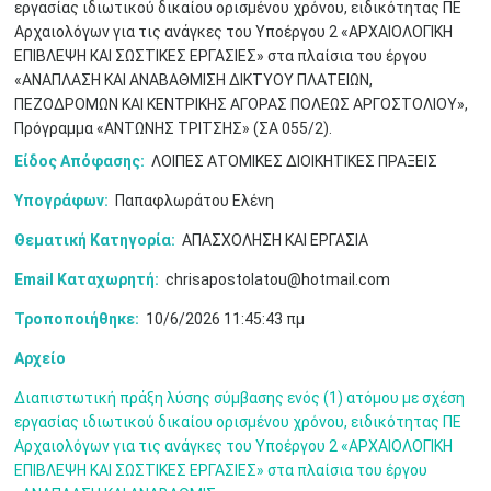
εργασίας ιδιωτικού δικαίου ορισμένου χρόνου, ειδικότητας ΠΕ
Μαϊ
1
2
•
•
Αρχαιολόγων για τις ανάγκες του Υποέργου 2 «ΑΡΧΑΙΟΛΟΓΙΚΗ
ΕΠΙΒΛΕΨΗ ΚΑΙ ΣΩΣΤΙΚΕΣ ΕΡΓΑΣΙΕΣ» στα πλαίσια του έργου
3
4
5
6
7
8
9
«ΑΝΑΠΛΑΣΗ ΚΑΙ ΑΝΑΒΑΘΜΙΣΗ ΔΙΚΤΥΟΥ ΠΛΑΤΕΙΩΝ,
•
•
•
•
•
•
•
ΠΕΖΟΔΡΟΜΩΝ ΚΑΙ ΚΕΝΤΡΙΚΗΣ ΑΓΟΡΑΣ ΠΟΛΕΩΣ ΑΡΓΟΣΤΟΛΙΟΥ»,
Πρόγραμμα «ΑΝΤΩΝΗΣ ΤΡΙΤΣΗΣ» (ΣΑ 055/2).
10
11
12
13
14
15
16
•
•
•
•
•
•
•
Είδος Απόφασης:
ΛΟΙΠΕΣ ΑΤΟΜΙΚΕΣ ΔΙΟΙΚΗΤΙΚΕΣ ΠΡΑΞΕΙΣ
17
18
19
20
21
22
23
Υπογράφων:
Παπαφλωράτου Ελένη
•
•
•
•
•
•
•
•
•
•
•
•
•
Θεματική Κατηγορία:
ΑΠΑΣΧΟΛΗΣΗ ΚΑΙ ΕΡΓΑΣΙΑ
24
25
26
27
28
29
30
•
•
•
•
•
•
•
Email Καταχωρητή:
chrisapostolatou@hotmail.com
Τροποποιήθηκε:
10/6/2026 11:45:43 πμ
31
Ιουν
1
2
3
4
5
6
•
•
•
•
•
•
•
Αρχείο
7
8
9
10
11
12
13
•
•
•
•
•
•
•
Διαπιστωτική πράξη λύσης σύμβασης ενός (1) ατόμου με σχέση
εργασίας ιδιωτικού δικαίου ορισμένου χρόνου, ειδικότητας ΠΕ
14
15
16
17
18
19
20
Αρχαιολόγων για τις ανάγκες του Υποέργου 2 «ΑΡΧΑΙΟΛΟΓΙΚΗ
•
•
•
•
•
•
•
ΕΠΙΒΛΕΨΗ ΚΑΙ ΣΩΣΤΙΚΕΣ ΕΡΓΑΣΙΕΣ» στα πλαίσια του έργου