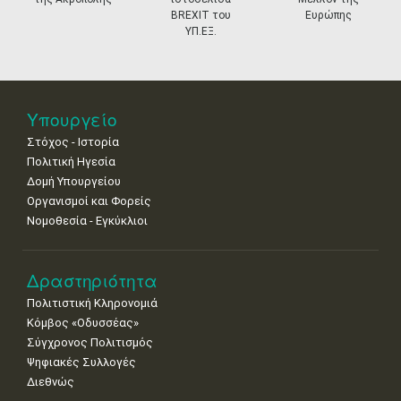
11
12
13
14
15
16
17
BREXIT του
Ευρώπης
•
•
•
•
•
•
•
ΥΠ.ΕΞ.
18
19
20
21
22
23
24
•
•
•
•
•
•
•
25
26
27
28
29
30
31
Υπουργείο
•
•
•
•
•
•
•
Στόχος - Ιστορία
Πολιτική Ηγεσία
Δομή Υπουργείου
Οργανισμοί και Φορείς
Νομοθεσία - Εγκύκλιοι
Δραστηριότητα
Πολιτιστική Κληρονομιά
Κόμβος «Οδυσσέας»
Σύγχρονος Πολιτισμός
Ψηφιακές Συλλογές
Διεθνώς