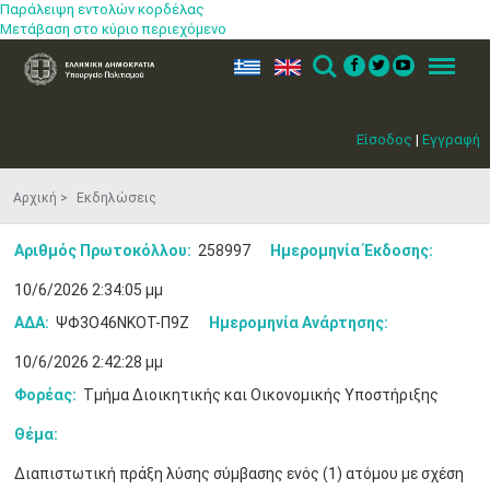
Παράλειψη εντολών κορδέλας
Μετάβαση στο κύριο περιεχόμενο
ελ
en
Search
Menu
Είσοδος
|
Εγγραφή
Αρχική
Εκδηλώσεις
Αριθμός Πρωτοκόλλου:
258997
Ημερομηνία Έκδοσης:
10/6/2026 2:34:05 μμ
ΑΔΑ:
ΨΦ3Ο46ΝΚΟΤ-Π9Ζ
Ημερομηνία Ανάρτησης:
10/6/2026 2:42:28 μμ
Φορέας:
Τμήμα Διοικητικής και Οικονομικής Υποστήριξης
Θέμα:
Διαπιστωτική πράξη λύσης σύμβασης ενός (1) ατόμου με σχέση