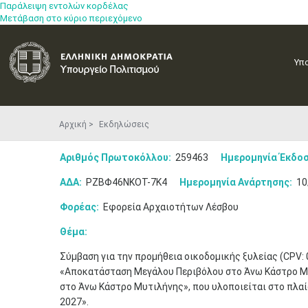
Παράλειψη εντολών κορδέλας
Μετάβαση στο κύριο περιεχόμενο
Υπ
Αρχική
Εκδηλώσεις
Αριθμός Πρωτοκόλλου:
259463
Ημερομηνία Έκδοσ
ΑΔΑ:
ΡΖΒΦ46ΝΚΟΤ-7Κ4
Ημερομηνία Ανάρτησης:
10
Φορέας:
Εφορεία Αρχαιοτήτων Λέσβου
Θέμα:
Σύμβαση για την προμήθεια οικοδομικής ξυλείας (CPV: 0
«Αποκατάσταση Μεγάλου Περιβόλου στο Άνω Κάστρο Μ
στο Άνω Κάστρο Μυτιλήνης», που υλοποιείται στο πλαί
2027».