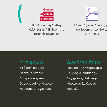
prev
Η Ελλάδα στη Διεθνή
Εθνικό Σχέδιο Δράσης γ
Καλλιτεχνική Έκθεση της
την Ισότητα των Φύλω
Biennale Βενετίας
2021-2025
Υπουργείο
Δραστηριότητα
Στόχος - Ιστορία
Πολιτιστική Κληρονομιά
Πολιτική Ηγεσία
Κόμβος «Οδυσσέας»
Δομή Υπουργείου
Σύγχρονος Πολιτισμός
Οργανισμοί και Φορείς
Ψηφιακές Συλλογές
Νομοθεσία - Εγκύκλιοι
Διεθνώς