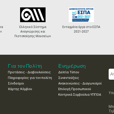
ια
Ελληνικό Σύστημα
Ενταγμένα έργα στο ΕΣΠΑ
ν
Αναγνώρισης και
2021-2027
Πιστοποίησης Μουσείων
Για τον Πολίτη
Ενημέρωση
Προτάσεις - Διαβουλεύσεις
Δελτία Τύπου
Πληροφορίες για τον πολίτη
Συνεντεύξεις
Σύνδεσμοι
Ανακοινώσεις - Διαγωνισμοί
Χάρτης Κόμβου
Επιλογή Προσωπικού
Υπ
Κεντρικά Συμβούλια ΥΠΠΟΑ
Μπ
Τη