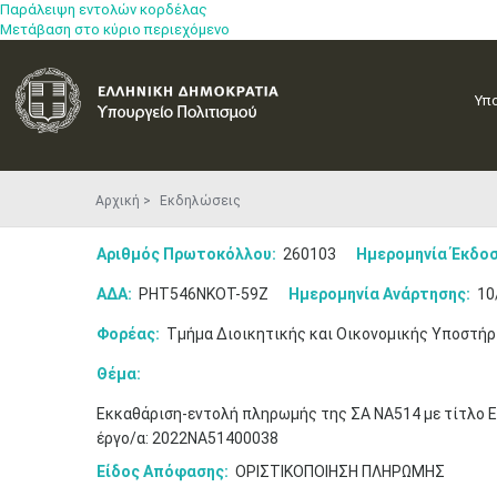
Παράλειψη εντολών κορδέλας
Μετάβαση στο κύριο περιεχόμενο
Υπ
Αρχική
Εκδηλώσεις
Αριθμός Πρωτοκόλλου:
260103
Ημερομηνία Έκδοσ
ΑΔΑ:
ΡΗΤ546ΝΚΟΤ-59Ζ
Ημερομηνία Ανάρτησης:
10
Φορέας:
Τμήμα Διοικητικής και Οικονομικής Υποστήρ
Θέμα:
Εκκαθάριση-εντολή πληρωμής της ΣΑ ΝΑ514 με τίτλο Ε.
έργο/α: 2022ΝΑ51400038
Είδος Απόφασης:
ΟΡΙΣΤΙΚΟΠΟΙΗΣΗ ΠΛΗΡΩΜΗΣ