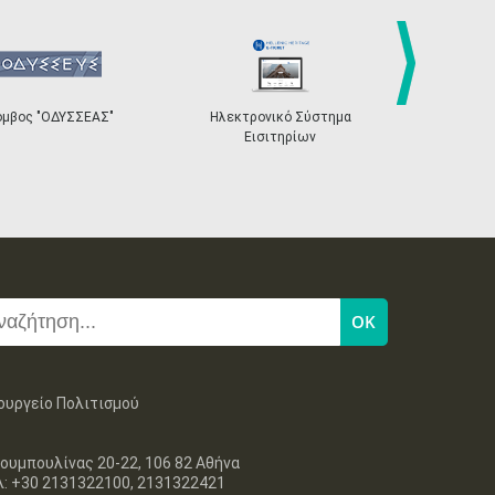
27
28
29
30
Οκτ
1
2
3
•
•
•
•
•
•
•
4
5
6
7
8
9
10
•
•
•
•
•
•
•
next
όμβος "ΟΔΥΣΣΕΑΣ"
Ηλεκτρονικό Σύστημα
«Η Ευρώπη σ
Εισιτηρίων
11
12
13
14
15
16
17
•
•
•
•
•
•
•
18
19
20
21
22
23
24
•
•
•
•
•
•
•
25
26
27
28
29
30
31
•
•
•
•
•
•
•
ουργείο Πολιτισμού
ουμπουλίνας 20-22, 106 82 Αθήνα
λ: +30 2131322100, 2131322421