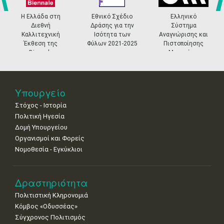
4
5
6
7
8
9
10
•
•
•
•
•
•
•
prev
ne
Η Ελλάδα στη
Εθνικό Σχέδιο
Ελληνικό
Διεθνή
Δράσης για την
Σύστημα
11
12
13
14
15
16
17
Καλλιτεχνική
Ισότητα των
Αναγνώρισης και
•
•
•
•
•
•
•
Έκθεση της
Φύλων 2021-2025
Πιστοποίησης
Biennale
Μουσείων
18
19
20
21
22
23
24
Βενετίας
•
•
•
•
•
•
•
25
26
27
28
29
30
31
Υπουργείο
•
•
•
•
•
•
•
Στόχος - Ιστορία
Πολιτική Ηγεσία
Δομή Υπουργείου
Οργανισμοί και Φορείς
Νομοθεσία - Εγκύκλιοι
Δραστηριότητα
Πολιτιστική Κληρονομιά
Κόμβος «Οδυσσέας»
Σύγχρονος Πολιτισμός