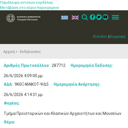
Παράλειψη εντολών κορδέλας
Μετάβαση στο κύριο περιεχόμενο
ελ
en
Search
Menu
Είσοδος
|
Εγγραφή
Αρχική
Εκδηλώσεις
Αριθμός Πρωτοκόλλου:
287712
Ημερομηνία Έκδοσης:
26/6/2026 4:09:00 μμ
ΑΔΑ:
9ΚΘΞ46ΝΚΟΤ-ΨΔ5
Ημερομηνία Ανάρτησης:
26/6/2026 4:14:31 μμ
Φορέας:
Τμήμα Προϊστορικών και Κλασικών Αρχαιοτήτων και Μουσείων
Θέμα: