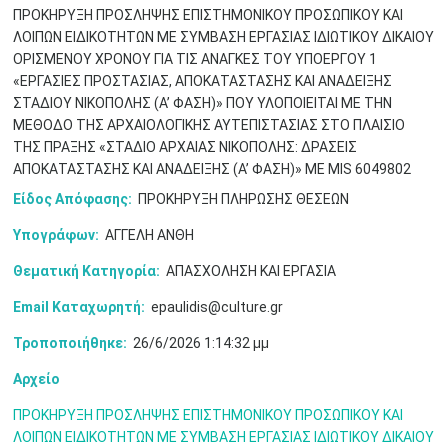
ΠΡΟΚΗΡΥΞΗ ΠΡΟΣΛΗΨΗΣ ΕΠΙΣΤΗΜΟΝΙΚΟΥ ΠΡΟΣΩΠΙΚΟΥ ΚΑΙ
ΛΟΙΠΩΝ EΙΔΙΚΟΤΗΤΩΝ ΜΕ ΣΥΜΒΑΣΗ ΕΡΓΑΣΙΑΣ ΙΔΙΩΤΙΚΟΥ ΔΙΚΑΙΟΥ
ΟΡΙΣΜΕΝΟΥ ΧΡΟΝΟΥ ΓΙΑ ΤΙΣ ΑΝΑΓΚΕΣ ΤΟΥ ΥΠΟΕΡΓΟΥ 1
Μαϊ
1
2
•
•
«ΕΡΓΑΣΙΕΣ ΠΡΟΣΤΑΣΙΑΣ, ΑΠΟΚΑΤΑΣΤΑΣΗΣ ΚΑΙ ΑΝΑΔΕΙΞΗΣ
ΣΤΑΔΙΟΥ ΝΙΚΟΠΟΛΗΣ (Α’ ΦΑΣΗ)» ΠΟΥ ΥΛΟΠΟΙΕΙΤΑΙ ΜΕ ΤΗΝ
3
4
5
6
7
8
9
ΜΕΘΟΔΟ ΤΗΣ ΑΡΧΑΙΟΛΟΓΙΚΗΣ ΑΥΤΕΠΙΣΤΑΣΙΑΣ ΣΤΟ ΠΛΑΙΣΙΟ
•
•
•
•
•
•
•
ΤΗΣ ΠΡΑΞΗΣ «ΣΤΑΔΙΟ ΑΡΧΑΙΑΣ ΝΙΚΟΠΟΛΗΣ: ΔΡΑΣΕΙΣ
ΑΠΟΚΑΤΑΣΤΑΣΗΣ ΚΑΙ ΑΝΑΔΕΙΞΗΣ (Α’ ΦΑΣΗ)» ΜΕ MIS 6049802
10
11
12
13
14
15
16
•
•
•
•
•
•
•
Είδος Απόφασης:
ΠΡΟΚΗΡΥΞΗ ΠΛΗΡΩΣΗΣ ΘΕΣΕΩΝ
17
18
19
20
21
22
23
Υπογράφων:
ΑΓΓΕΛΗ ΑΝΘΗ
•
•
•
•
•
•
•
•
•
•
•
•
•
Θεματική Κατηγορία:
ΑΠΑΣΧΟΛΗΣΗ ΚΑΙ ΕΡΓΑΣΙΑ
24
25
26
27
28
29
30
•
•
•
•
•
•
•
Email Καταχωρητή:
epaulidis@culture.gr
Τροποποιήθηκε:
26/6/2026 1:14:32 μμ
31
Ιουν
1
2
3
4
5
6
•
•
•
•
•
•
•
Αρχείο
7
8
9
10
11
12
13
•
•
•
•
•
•
•
ΠΡΟΚΗΡΥΞΗ ΠΡΟΣΛΗΨΗΣ ΕΠΙΣΤΗΜΟΝΙΚΟΥ ΠΡΟΣΩΠΙΚΟΥ ΚΑΙ
ΛΟΙΠΩΝ EΙΔΙΚΟΤΗΤΩΝ ΜΕ ΣΥΜΒΑΣΗ ΕΡΓΑΣΙΑΣ ΙΔΙΩΤΙΚΟΥ ΔΙΚΑΙΟΥ