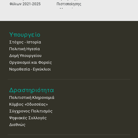
•
•
•
•
•
•
•
Φύλων 2021-2025
Πιστοποίησης
Μουσείων
25
26
27
28
29
30
31
•
•
•
•
•
•
•
Νοε
1
2
3
4
5
6
7
Υπουργείο
•
•
•
•
•
•
•
Στόχος - Ιστορία
8
9
10
11
12
13
14
Πολιτική Ηγεσία
•
•
•
•
•
•
•
Δομή Υπουργείου
Οργανισμοί και Φορείς
15
16
17
18
19
20
21
Νομοθεσία - Εγκύκλιοι
•
•
•
•
•
•
•
22
23
24
25
26
27
28
•
•
•
•
•
•
•
Δραστηριότητα
Πολιτιστική Κληρονομιά
29
30
Κόμβος «Οδυσσέας»
•
•
Σύγχρονος Πολιτισμός
Ψηφιακές Συλλογές
Διεθνώς