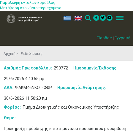
Παράλειψη εντολών κορδέλας
Μετάβαση στο κύριο περιεχόμενο
ελ
en
Search
Menu
Είσοδος
|
Εγγραφή
Αρχική
Εκδηλώσεις
Αριθμός Πρωτοκόλλου:
290772
Ημερομηνία Έκδοσης:
29/6/2026 4:40:55 μμ
ΑΔΑ:
ΨΑΚΜ46ΝΚΟΤ-Φ0Ρ
Ημερομηνία Ανάρτησης:
30/6/2026 11:50:20 πμ
Φορέας:
Τμήμα Διοικητικής και Οικονομικής Υποστήριξης
Θέμα:
Προκήρυξη πρόσληψης επιστημονικού προσωπικού με σύμβαση