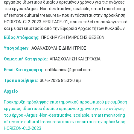
εργασίας ιδιωτικού δικαίου ορισμένου χρόνου για τις ανάγκες
του έργου «Argus -Νon-destructive, scalable, smart monitoring
of remote cultural treasures» που εντάσσεται στην πρόσκληση
HORIZON-CL2-2023-HERITAGE-01, που εκτελείται απολογιστικά
και με αυτεπιστασία από την Εφορεία Αρχαιοτήτων Κυκλάδων.
Είδος Απόφασης:
ΠΡΟΚΗΡΥΞΗ ΠΛΗΡΩΣΗΣ ΘΕΣΕΩΝ
Υπογράφων:
ΑΘΑΝΑΣΟΥΛΗΣ ΔΗΜΗΤΡΙΟΣ
Θεματική Κατηγορία:
ΑΠΑΣΧΟΛΗΣΗ ΚΑΙ ΕΡΓΑΣΙΑ
Ιουν
1
2
3
4
5
6
•
•
•
•
•
•
Email Καταχωρητή:
erifilikaninia@gmail.com
Τροποποιήθηκε:
30/6/2026 8:50:20 πμ
7
8
9
10
11
12
13
•
•
•
•
•
•
•
Αρχείο
14
15
16
17
18
19
20
•
•
•
•
•
•
•
Προκήρυξη πρόσληψης επιστημονικού προσωπικού με σύμβαση
εργασίας ιδιωτικού δικαίου ορισμένου χρόνου για τις ανάγκες
21
22
23
24
25
26
27
του έργου «Argus -Νon-destructive, scalable, smart monitoring
•
•
•
•
•
•
•
of remote cultural treasures» που εντάσσεται στην πρόσκληση
HORIZON-CL2-2023
28
29
30
Ιουλ
1
2
3
4