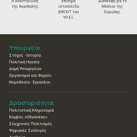
prev
ne
Η Αναστήλωση
Επίσημη
Διάσκεψη για το
της Ακρόπολης
ιστοσελίδα
Μέλλον της
11
12
13
14
15
16
17
BREXIT του
Ευρώπης
•
•
•
•
•
•
•
ΥΠ.ΕΞ.
18
19
20
21
22
23
24
•
•
•
•
•
•
•
25
26
27
28
29
30
31
Υπουργείο
•
•
•
•
•
•
•
Στόχος - Ιστορία
Πολιτική Ηγεσία
Δομή Υπουργείου
Οργανισμοί και Φορείς
Νομοθεσία - Εγκύκλιοι
Δραστηριότητα
Πολιτιστική Κληρονομιά
Κόμβος «Οδυσσέας»
Σύγχρονος Πολιτισμός
Ψηφιακές Συλλογές