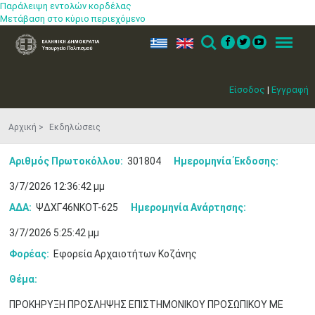
Παράλειψη εντολών κορδέλας
Μετάβαση στο κύριο περιεχόμενο
ελ
en
Search
Menu
Είσοδος
|
Εγγραφή
Αρχική
Εκδηλώσεις
Αριθμός Πρωτοκόλλου:
301804
Ημερομηνία Έκδοσης:
3/7/2026 12:36:42 μμ
ΑΔΑ:
ΨΔΧΓ46ΝΚΟΤ-625
Ημερομηνία Ανάρτησης:
3/7/2026 5:25:42 μμ
Φορέας:
Εφορεία Αρχαιοτήτων Κοζάνης
Θέμα:
ΠΡΟΚΗΡΥΞΗ ΠΡΟΣΛΗΨΗΣ ΕΠΙΣΤΗΜΟΝΙΚΟΥ ΠΡΟΣΩΠΙΚΟΥ ΜΕ