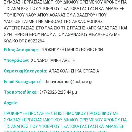
ΣΥΜΒΑΣΗ ΕΡΓΑΣΙΑΣ ΙΔΙΩΤΙΚΟΥ ΔΙΚΑΙΟΥ ΟΡΙΣΜΕΝΟΥ ΧΡΟΝΟΥ ΓΙΑ
ΤΙΣ ΑΝΑΓΚΕΣ ΤΟΥ ΥΠΟΕΡΓΟΥ 1 «ΑΠΟΚΑΤΑΣΤΑΣΗ ΚΑΙ ΑΝΑΔΕΙΞΗ
Μαϊ
1
2
•
•
ΤΟΥ ΙΕΡΟΥ ΝΑΟΥ ΑΓΙΟΥ ΑΘΑΝΑΣΙΟΥ ΛΙΒΑΔΕΡΟΥ» ΠΟΥ
ΥΛΟΠΟΙΕΙΤΑΙ ΜΕ ΤΗΝ ΜΕΘΟΔΟ ΤΗΣ ΑΡΧΑΙΟΛΟΓΙΚΗΣ
3
4
5
6
7
8
9
ΑΥΤΕΠΙΣΤΑΣΙΑΣ ΣΤΟ ΠΛΑΙΣΙΟ ΤΗΣ ΠΡΑΞΗΣ «ΑΠΟΚΑΤΑΣΤΑΣΗ ΚΑΙ
•
•
•
•
•
•
•
ΣΥΝΤΗΡΗΣΗ ΙΕΡΟΥ ΝΑΟΥ ΑΓΙΟΥ ΑΘΑΝΑΣΙΟΥ ΛΙΒΑΔΕΡΟΥ» ΜΕ
ΚΩΔΙΚΟ ΟΠΣ 6022264
10
11
12
13
14
15
16
•
•
•
•
•
•
•
Είδος Απόφασης:
ΠΡΟΚΗΡΥΞΗ ΠΛΗΡΩΣΗΣ ΘΕΣΕΩΝ
17
18
19
20
21
22
23
Υπογράφων:
ΧΟΝΔΡΟΓΙΑΝΝΗ ΑΡΕΤΗ
•
•
•
•
•
•
•
•
•
•
•
•
•
Θεματική Κατηγορία:
ΑΠΑΣΧΟΛΗΣΗ ΚΑΙ ΕΡΓΑΣΙΑ
24
25
26
27
28
29
30
•
•
•
•
•
•
•
Email Καταχωρητή:
dmayrodimou@culture.gr
Τροποποιήθηκε:
3/7/2026 2:25:44 μμ
31
Ιουν
1
2
3
4
5
6
•
•
•
•
•
•
•
Αρχείο
7
8
9
10
11
12
13
•
•
•
•
•
•
•
ΠΡΟΚΗΡΥΞΗ ΠΡΟΣΛΗΨΗΣ ΕΠΙΣΤΗΜΟΝΙΚΟΥ ΠΡΟΣΩΠΙΚΟΥ ΜΕ
ΣΥΜΒΑΣΗ ΕΡΓΑΣΙΑΣ ΙΔΙΩΤΙΚΟΥ ΔΙΚΑΙΟΥ ΟΡΙΣΜΕΝΟΥ ΧΡΟΝΟΥ ΓΙΑ
14
15
16
17
18
19
20
ΤΙΣ ΑΝΑΓΚΕΣ ΤΟΥ ΥΠΟΕΡΓΟΥ 1 «ΑΠΟΚΑΤΑΣΤΑΣΗ ΚΑΙ ΑΝΑΔΕΙΞΗ
•
•
•
•
•
•
•