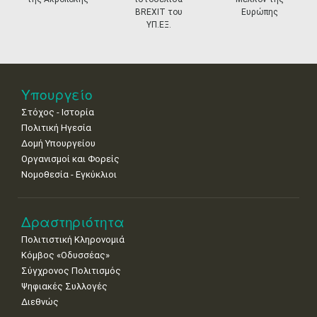
11
12
13
14
15
16
17
BREXIT του
Ευρώπης
•
•
•
•
•
•
•
ΥΠ.ΕΞ.
18
19
20
21
22
23
24
•
•
•
•
•
•
•
25
26
27
28
29
30
31
Υπουργείο
•
•
•
•
•
•
•
Στόχος - Ιστορία
Πολιτική Ηγεσία
Δομή Υπουργείου
Οργανισμοί και Φορείς
Νομοθεσία - Εγκύκλιοι
Δραστηριότητα
Πολιτιστική Κληρονομιά
Κόμβος «Οδυσσέας»
Σύγχρονος Πολιτισμός
Ψηφιακές Συλλογές
Διεθνώς