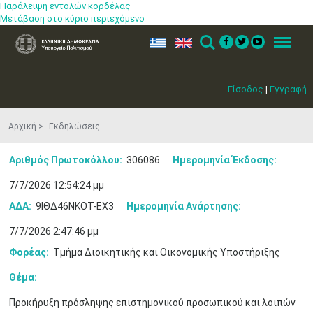
Παράλειψη εντολών κορδέλας
Μετάβαση στο κύριο περιεχόμενο
ελ
en
Search
Menu
Είσοδος
|
Εγγραφή
Αρχική
Εκδηλώσεις
Αριθμός Πρωτοκόλλου:
306086
Ημερομηνία Έκδοσης:
7/7/2026 12:54:24 μμ
ΑΔΑ:
9ΙΘΔ46ΝΚΟΤ-ΕΧ3
Ημερομηνία Ανάρτησης:
7/7/2026 2:47:46 μμ
Φορέας:
Τμήμα Διοικητικής και Οικονομικής Υποστήριξης
Θέμα:
Προκήρυξη πρόσληψης επιστημονικού προσωπικού και λοιπών