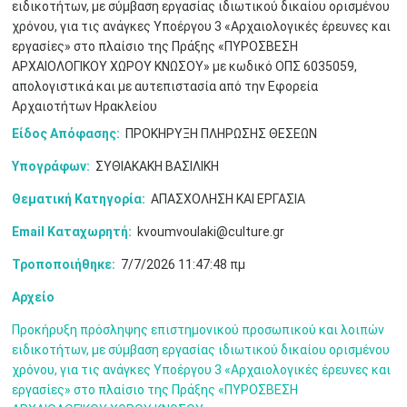
ειδικοτήτων, με σύμβαση εργασίας ιδιωτικού δικαίου ορισμένου
Μαϊ
1
2
•
•
χρόνου, για τις ανάγκες Υποέργου 3 «Αρχαιολογικές έρευνες και
εργασίες» στο πλαίσιο της Πράξης «ΠΥΡΟΣΒΕΣΗ
3
4
5
6
7
8
9
ΑΡΧΑΙΟΛΟΓΙΚΟΥ ΧΩΡΟΥ ΚΝΩΣΟΥ» με κωδικό ΟΠΣ 6035059,
•
•
•
•
•
•
•
απολογιστικά και με αυτεπιστασία από την Εφορεία
Αρχαιοτήτων Ηρακλείου
10
11
12
13
14
15
16
•
•
•
•
•
•
•
Είδος Απόφασης:
ΠΡΟΚΗΡΥΞΗ ΠΛΗΡΩΣΗΣ ΘΕΣΕΩΝ
17
18
19
20
21
22
23
Υπογράφων:
ΣΥΘΙΑΚΑΚΗ ΒΑΣΙΛΙΚΗ
•
•
•
•
•
•
•
•
•
•
•
•
•
Θεματική Κατηγορία:
ΑΠΑΣΧΟΛΗΣΗ ΚΑΙ ΕΡΓΑΣΙΑ
24
25
26
27
28
29
30
•
•
•
•
•
•
•
Email Καταχωρητή:
kvoumvoulaki@culture.gr
Τροποποιήθηκε:
7/7/2026 11:47:48 πμ
31
Ιουν
1
2
3
4
5
6
•
•
•
•
•
•
•
Αρχείο
7
8
9
10
11
12
13
•
•
•
•
•
•
•
Προκήρυξη πρόσληψης επιστημονικού προσωπικού και λοιπών
ειδικοτήτων, με σύμβαση εργασίας ιδιωτικού δικαίου ορισμένου
14
15
16
17
18
19
20
χρόνου, για τις ανάγκες Υποέργου 3 «Αρχαιολογικές έρευνες και
•
•
•
•
•
•
•
εργασίες» στο πλαίσιο της Πράξης «ΠΥΡΟΣΒΕΣΗ