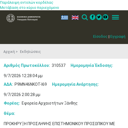
Παράλειψη εντολών κορδέλας
Μετάβαση στο κύριο περιεχόμενο
ελ
en
Search
Menu
Είσοδος
|
Εγγραφή
Αρχική
Εκδηλώσεις
Αριθμός Πρωτοκόλλου:
310537
Ημερομηνία Έκδοσης:
9/7/2026 12:28:04 μμ
ΑΔΑ:
Ρ9ΜΝ46ΝΚΟΤ-Ι69
Ημερομηνία Ανάρτησης:
9/7/2026 2:00:28 μμ
Φορέας:
Εφορεία Αρχαιοτήτων Ξάνθης
Θέμα:
ΠΡΟΚΗΡΥΞΗ ΠΡΟΣΛΗΨΗΣ ΕΠΙΣΤΗΜΟΝΙΚΟΥ ΠΡΟΣΩΠΙΚΟΥ ΜΕ