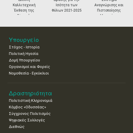
11
12
13
14
15
16
17
Καλλιτεχνική
Ισότητα των
Αναγνώρισης και
•
•
•
•
•
•
•
Έκθεση της
Φύλων 2021-2025
Πιστοποίησης
Biennale
Μουσείων
18
19
20
21
22
23
24
Βενετίας
•
•
•
•
•
•
•
25
26
27
28
29
30
31
Υπουργείο
•
•
•
•
•
•
•
Στόχος - Ιστορία
Πολιτική Ηγεσία
Δομή Υπουργείου
Οργανισμοί και Φορείς
Νομοθεσία - Εγκύκλιοι
Δραστηριότητα
Πολιτιστική Κληρονομιά
Κόμβος «Οδυσσέας»
Σύγχρονος Πολιτισμός
Ψηφιακές Συλλογές
Διεθνώς