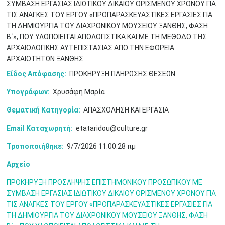
ΣΥΜΒΑΣΗ ΕΡΓΑΣΙΑΣ ΙΔΙΩΤΙΚΟΥ ΔΙΚΑΙΟΥ ΟΡΙΣΜΕΝΟΥ ΧΡΟΝΟΥ ΓΙΑ
Μαϊ
1
2
•
•
ΤΙΣ ΑΝΑΓΚΕΣ ΤΟΥ ΕΡΓΟΥ «ΠΡΟΠΑΡΑΣΚΕΥΑΣΤΙΚΕΣ ΕΡΓΑΣΙΕΣ ΓΙΑ
ΤΗ ΔΗΜΙΟΥΡΓΙΑ ΤΟΥ ΔΙΑΧΡΟΝΙΚΟΥ ΜΟΥΣΕΙΟΥ ΞΑΝΘΗΣ, ΦΑΣΗ
3
4
5
6
7
8
9
Β΄», ΠΟΥ ΥΛΟΠΟΙΕΙΤΑΙ ΑΠΟΛΟΓΙΣΤΙΚΑ ΚΑΙ ΜΕ ΤΗ ΜΕΘΟΔΟ ΤΗΣ
•
•
•
•
•
•
•
ΑΡΧΑΙΟΛΟΓΙΚΗΣ ΑΥΤΕΠΙΣΤΑΣΙΑΣ ΑΠΟ ΤΗΝ ΕΦΟΡΕΙΑ
ΑΡΧΑΙΟΤΗΤΩΝ ΞΑΝΘΗΣ
10
11
12
13
14
15
16
•
•
•
•
•
•
•
Είδος Απόφασης:
ΠΡΟΚΗΡΥΞΗ ΠΛΗΡΩΣΗΣ ΘΕΣΕΩΝ
17
18
19
20
21
22
23
Υπογράφων:
Χρυσάφη Μαρία
•
•
•
•
•
•
•
•
•
•
•
•
•
Θεματική Κατηγορία:
ΑΠΑΣΧΟΛΗΣΗ ΚΑΙ ΕΡΓΑΣΙΑ
24
25
26
27
28
29
30
•
•
•
•
•
•
•
Email Καταχωρητή:
etataridou@culture.gr
Τροποποιήθηκε:
9/7/2026 11:00:28 πμ
31
Ιουν
1
2
3
4
5
6
•
•
•
•
•
•
•
Αρχείο
7
8
9
10
11
12
13
•
•
•
•
•
•
•
ΠΡΟΚΗΡΥΞΗ ΠΡΟΣΛΗΨΗΣ ΕΠΙΣΤΗΜΟΝΙΚΟΥ ΠΡΟΣΩΠΙΚΟΥ ΜΕ
ΣΥΜΒΑΣΗ ΕΡΓΑΣΙΑΣ ΙΔΙΩΤΙΚΟΥ ΔΙΚΑΙΟΥ ΟΡΙΣΜΕΝΟΥ ΧΡΟΝΟΥ ΓΙΑ
14
15
16
17
18
19
20
ΤΙΣ ΑΝΑΓΚΕΣ ΤΟΥ ΕΡΓΟΥ «ΠΡΟΠΑΡΑΣΚΕΥΑΣΤΙΚΕΣ ΕΡΓΑΣΙΕΣ ΓΙΑ
•
•
•
•
•
•
•
ΤΗ ΔΗΜΙΟΥΡΓΙΑ ΤΟΥ ΔΙΑΧΡΟΝΙΚΟΥ ΜΟΥΣΕΙΟΥ ΞΑΝΘΗΣ, ΦΑΣΗ