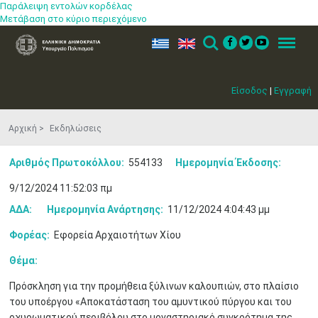
Παράλειψη εντολών κορδέλας
Μετάβαση στο κύριο περιεχόμενο
ελ
en
Search
Menu
Είσοδος
|
Εγγραφή
Αρχική
Εκδηλώσεις
Αριθμός Πρωτοκόλλου:
554133
Ημερομηνία Έκδοσης:
9/12/2024 11:52:03 πμ
ΑΔΑ:
Ημερομηνία Ανάρτησης:
11/12/2024 4:04:43 μμ
Φορέας:
Εφορεία Αρχαιοτήτων Χίου
Θέμα:
Μαϊ
1
2
•
•
Πρόσκληση για την προμήθεια ξύλινων καλουπιών, στο πλαίσιο
του υποέργου «Αποκατάσταση του αμυντικού πύργου και του
3
4
5
6
7
8
9
•
•
•
•
•
•
•
οχυρωματικού περιβόλου στο μοναστηριακό συγκρότημα της