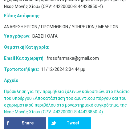
Νέας Μονής Χίου» (CPV: 44220000-8,44423850-4).
10
11
12
13
14
15
16
•
•
•
•
•
•
•
Είδος Απόφασης:
ΑΝΑΘΕΣΗ ΕΡΓΩΝ / ΠΡΟΜΗΘΕΙΩΝ / ΥΠΗΡΕΣΙΩΝ / ΜΕΛΕΤΩΝ
17
18
19
20
21
22
23
•
•
•
•
•
•
•
•
•
•
•
•
•
Υπογράφων:
ΒΑΣΣΗ ΟΛΓΑ
24
25
26
27
28
29
30
Θεματική Κατηγορία:
•
•
•
•
•
•
•
Email Καταχωρητή:
frosofarmaka@gmail.com
31
Ιουν
1
2
3
4
5
6
•
•
•
•
•
•
•
Τροποποιήθηκε:
11/12/2024 2:04:44 μμ
7
8
9
10
11
12
13
Αρχείο
•
•
•
•
•
•
•
Πρόσκληση για την προμήθεια ξύλινων καλουπιών, στο πλαίσιο
14
15
16
17
18
19
20
του υποέργου «Αποκατάσταση του αμυντικού πύργου και του
•
•
•
•
•
•
•
οχυρωματικού περιβόλου στο μοναστηριακό συγκρότημα της
Νέας Μονής Χίου» (CPV: 44220000-8,44423850-4).
21
22
23
24
25
26
27
•
•
•
•
•
•
•
Share
Tweet
28
29
30
Ιουλ
1
2
3
4
•
•
•
•
•
•
•
•
•
•