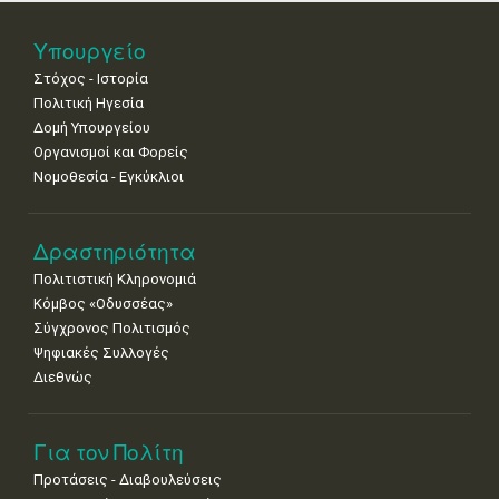
25
26
27
28
29
30
31
Υπουργείο
•
•
•
•
•
•
•
Στόχος - Ιστορία
Πολιτική Ηγεσία
Δομή Υπουργείου
Οργανισμοί και Φορείς
Νομοθεσία - Εγκύκλιοι
Δραστηριότητα
Πολιτιστική Κληρονομιά
Κόμβος «Οδυσσέας»
Σύγχρονος Πολιτισμός
Ψηφιακές Συλλογές
Διεθνώς
Για τον Πολίτη
Προτάσεις - Διαβουλεύσεις