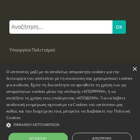
Υπουργείο Πολιτισμού
×
Μπουμπουλίνας 20-22, 106 82 Αθήνα
Ο ιστότοπος μαζί με τα απολύτως απαραίτητα cookies για την
Τηλ: +30 2131322100, 2131322421
mail: grplk@culture.gr
λειτουργία του ιστότοπου με τη συναίνεση σας χρησιμοποιεί cookies
για ανάλυση. Έχετε τη δυνατότητα να αρνηθείτε τη χρήση των μη
απαραίτητων cookies μέσω της επιλογής «ΑΠΟΡΡΙΨΗ», ή να
επιλέξετε τη χρήση τους επιλέγοντας «ΑΠΟΔΟΧΗ». Για να λάβετε
αναλυτική ενημέρωση σχετικά με τα Cookies του ιστότοπου μας
καθώς και την διαχείριση τους μπορείτε να διαβάσετε την
Πολιτική
Πνευματικά Δικαιώματα © 1995-2026 Υπουργείο Πολιτισμού
Cookies
ΕΜΦΆΝΙΣΗ ΛΕΠΤΟΜΕΡΕΙΏΝ
Πληροφορίες Ιστοσελίδας
Δήλωση Προσβασιμότητας
ΑΠΟΔΟΧΉ
ΑΠΌΡΡΙΨΗ