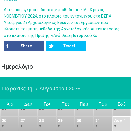
7
8
9
10
11
12
13
•
•
•
•
•
•
•
Απόφαση έγκρισης δαπάνης μισθοδοσίας ΙΔΟΧ μηνός
ΝΟΕΜΒΡΙΟΥ 2024, στο πλαίσιο του ενταγμένου στο ΕΣΠΑ
14
15
16
17
18
19
20
Υποέργου2 «Αρχαιολογικές Έρευνες και Εργασίες» που
•
•
•
•
•
•
•
υλοποιείται με τη μέθοδο της Αρχαιολογικής Αυτεπιστασίας
στο πλαίσιο της Πράξης: «Ανάπλαση Ιστορικού Κέ
21
22
23
24
25
26
27
•
•
•
•
•
•
•
Share
Tweet
28
29
30
Ιουλ
1
2
3
4
•
•
•
•
•
•
•
•
•
•
Ημερολόγιο
5
6
7
8
9
10
11
•
•
•
•
•
•
•
•
•
•
•
•
•
•
Παρασκευή, 7 Αυγούστου 2026
12
13
14
15
16
17
18
•
•
•
•
•
•
•
•
•
•
•
•
•
•
Κυρ
Δευ
Τρι
Τετ
Πεμ
Παρ
Σαβ
19
20
21
22
23
24
25
Σήμερα
•
•
•
•
•
•
•
•
•
•
•
26
27
28
29
30
31
Αυγ
1
•
•
•
•
•
•
•