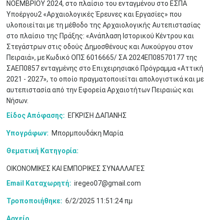
ΝΟΕΜΒΡΙΟΥ 2024, στο πλαίσιο του ενταγμένου στο ΕΣΠΑ
Υποέργου2 «Αρχαιολογικές Έρευνες και Εργασίες» που
υλοποιείται με τη μέθοδο της Αρχαιολογικής Αυτεπιστασίας
στο πλαίσιο της Πράξης: «Ανάπλαση Ιστορικού Κέντρου και
Στεγάστρων στις οδούς Δημοσθένους και Λυκούργου στον
Πειραιά», με Κωδικό ΟΠΣ 6016665/ ΣΑ 2024ΕΠ08570177 της
Μαϊ
1
2
ΣΑΕΠ0857 ενταγμένης στο Επιχειρησιακό Πρόγραμμα «Αττική
•
•
2021 - 2027», το οποίο πραγματοποιείται απολογιστικά και με
αυτεπιστασία από την Εφορεία Αρχαιοτήτων Πειραιώς και
3
4
5
6
7
8
9
•
•
•
•
•
•
•
Νήσων.
Είδος Απόφασης:
ΕΓΚΡΙΣΗ ΔΑΠΑΝΗΣ
10
11
12
13
14
15
16
•
•
•
•
•
•
•
Υπογράφων:
Μπορμπουδάκη Μαρία
17
18
19
20
21
22
23
Θεματική Κατηγορία:
•
•
•
•
•
•
•
•
•
•
•
•
•
ΟΙΚΟΝΟΜΙΚΕΣ ΚΑΙ ΕΜΠΟΡΙΚΕΣ ΣΥΝΑΛΛΑΓΕΣ
24
25
26
27
28
29
30
•
•
•
•
•
•
•
Email Καταχωρητή:
iregeo07@gmail.com
Τροποποιήθηκε:
6/2/2025 11:51:24 πμ
31
Ιουν
1
2
3
4
5
6
•
•
•
•
•
•
•
Αρχείο