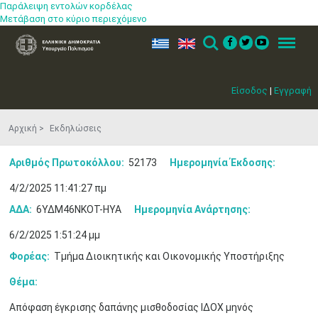
Παράλειψη εντολών κορδέλας
Μετάβαση στο κύριο περιεχόμενο
ελ
en
Search
Menu
Είσοδος
|
Εγγραφή
Αρχική
Εκδηλώσεις
Αριθμός Πρωτοκόλλου:
52173
Ημερομηνία Έκδοσης:
4/2/2025 11:41:27 πμ
ΑΔΑ:
6ΥΔΜ46ΝΚΟΤ-ΗΥΑ
Ημερομηνία Ανάρτησης:
6/2/2025 1:51:24 μμ
Φορέας:
Τμήμα Διοικητικής και Οικονομικής Υποστήριξης
Θέμα:
Απόφαση έγκρισης δαπάνης μισθοδοσίας ΙΔΟΧ μηνός