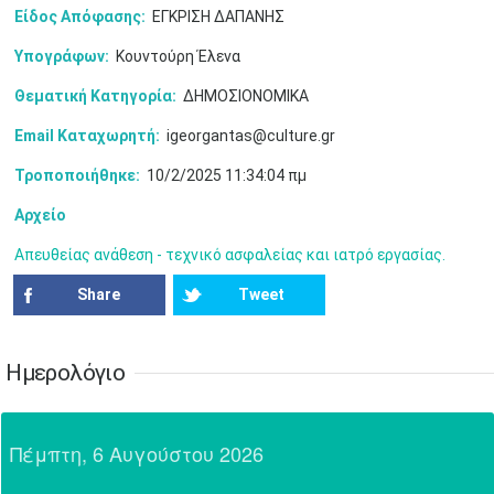
Είδος Απόφασης:
ΕΓΚΡΙΣΗ ΔΑΠΑΝΗΣ
24
25
26
27
28
29
30
•
•
•
•
•
•
•
Υπογράφων:
Κουντούρη Έλενα
31
Ιουν
1
2
3
4
5
6
•
•
•
•
•
•
•
Θεματική Κατηγορία:
ΔΗΜΟΣΙΟΝΟΜΙΚΑ
Email Καταχωρητή:
igeorgantas@culture.gr
7
8
9
10
11
12
13
•
•
•
•
•
•
•
Τροποποιήθηκε:
10/2/2025 11:34:04 πμ
14
15
16
17
18
19
20
Αρχείο
•
•
•
•
•
•
•
Απευθείας ανάθεση - τεχνικό ασφαλείας και ιατρό εργασίας.
21
22
23
24
25
26
27
•
•
•
•
•
•
•
Share
Tweet
28
29
30
Ιουλ
1
2
3
4
•
•
•
•
•
•
•
•
•
•
Ημερολόγιο
5
6
7
8
9
10
11
•
•
•
•
•
•
•
•
•
•
•
•
•
•
Πέμπτη, 6 Αυγούστου 2026
12
13
14
15
16
17
18
•
•
•
•
•
•
•
•
•
•
•
•
•
•