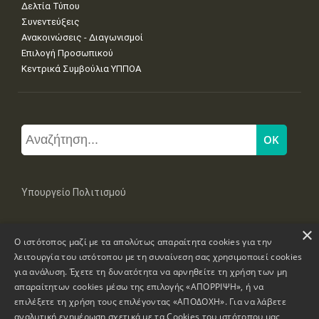
Δελτία Τύπου
Συνεντεύξεις
Ανακοινώσεις - Διαγωνισμοί
Επιλογή Προσωπικού
Κεντρικά Συμβούλια ΥΠΠΟΑ
Υπουργείο Πολιτισμού
×
Μπουμπουλίνας 20-22, 106 82 Αθήνα
Ο ιστότοπος μαζί με τα απολύτως απαραίτητα cookies για την
Τηλ: +30 2131322100, 2131322421
mail: grplk@culture.gr
λειτουργία του ιστότοπου με τη συναίνεση σας χρησιμοποιεί cookies
για ανάλυση. Έχετε τη δυνατότητα να αρνηθείτε τη χρήση των μη
απαραίτητων cookies μέσω της επιλογής «ΑΠΟΡΡΙΨΗ», ή να
επιλέξετε τη χρήση τους επιλέγοντας «ΑΠΟΔΟΧΗ». Για να λάβετε
αναλυτική ενημέρωση σχετικά με τα Cookies του ιστότοπου μας