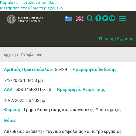
Παράλειψη εντολών κορδέλας
Μετάβαση στο κύριο περιεχόμενο
ελ
en
Search
Menu
Είσοδος
|
Εγγραφή
Αρχική
Εκδηλώσεις
Αριθμός Πρωτοκόλλου:
56489
Ημερομηνία Έκδοσης:
Μαϊ
1
2
•
•
7/2/2025 1:44:53 μμ
ΑΔΑ:
60ΘΩ46ΝΚΟΤ-ΧΤ3
Ημερομηνία Ανάρτησης:
3
4
5
6
7
8
9
•
•
•
•
•
•
•
10/2/2025 1:34:03 μμ
10
11
12
13
14
15
16
Φορέας:
Τμήμα Διοικητικής και Οικονομικής Υποστήριξης
•
•
•
•
•
•
•
Θέμα:
17
18
19
20
21
22
23
•
•
•
•
•
•
•
•
•
•
•
•
•
Απευθείας ανάθεση - τεχνικό ασφαλείας και ιατρό εργασίας.