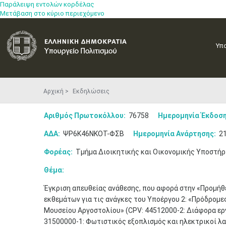
Παράλειψη εντολών κορδέλας
Μετάβαση στο κύριο περιεχόμενο
Υπ
Αρχική
Εκδηλώσεις
Αριθμός Πρωτοκόλλου:
76758
Ημερομηνία Έκδοση
ΑΔΑ:
ΨΡ6Κ46ΝΚΟΤ-ΦΣΒ
Ημερομηνία Ανάρτησης:
21
Φορέας:
Τμήμα Διοικητικής και Οικονομικής Υποστήρ
Θέμα:
Έγκριση απευθείας ανάθεσης, που αφορά στην «Προμήθε
εκθεμάτων για τις ανάγκες του Υποέργου 2: «Πρόδρομες
Μουσείου Αργοστολίου» (CPV: 44512000-2: Διάφορα ερ
31500000-1: Φωτιστικός εξοπλισμός και ηλεκτρικοί λα