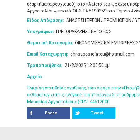
εξαρτήματα ρουχισμού), στο πλαίσιο του ως άνω υποέρ
Αργοστολίου» με κωδ. ΟΠΣ ΤΑ 5190359 στο Ταμείο Ανά
Είδος Απόφασης:
ΑΝΑΘΕΣΗ ΕΡΓΩΝ / ΠΡΟΜΗΘΕΙΩΝ / Υ
Υπογράφων:
ΓΡΗΓΟΡΑΚΑΚΗΣ ΓΡΗΓΟΡΙΟΣ
Θεματική Κατηγορία:
ΟΙΚΟΝΟΜΙΚΕΣ ΚΑΙ ΕΜΠΟΡΙΚΕΣ 
Email Καταχωρητή:
chrisapostolatou@hotmail.com
Τροποποιήθηκε:
21/2/2025 12:05:56 μμ
Αρχείο
Έγκριση απευθείας ανάθεσης, που αφορά στην «Προμήθε
εκθεμάτων για τις ανάγκες του Υποέργου 2: «Πρόδρομες
Μουσείου Αργοστολίου» (CPV: 44512000
Share
Tweet