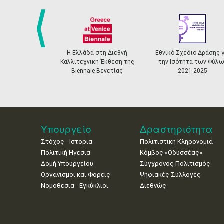
prev
Η Ελλάδα στη Διεθνή
Εθνικό Σχέδιο Δράσης γ
Καλλιτεχνική Έκθεση της
την Ισότητα των Φύλω
Biennale Βενετίας
2021-2025
Υπουργείο
Δραστηριότητα
Στόχος - Ιστορία
Πολιτιστική Κληρονομιά
Πολιτική Ηγεσία
Κόμβος «Οδυσσέας»
Δομή Υπουργείου
Σύγχρονος Πολιτισμός
Οργανισμοί και Φορείς
Ψηφιακές Συλλογές
Νομοθεσία - Εγκύκλιοι
Διεθνώς