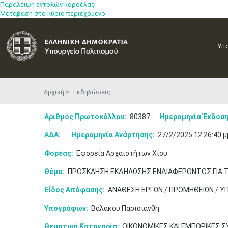
Παράλειψη εντολών κορδέλας
Μετάβαση στο κύριο περιεχόμενο
Υπ
Αρχική
Εκδηλώσεις
Αριθμός Πρωτοκόλλου:
80387
Ημερομηνία Έκδοση
ΑΔΑ:
Ημερομηνία Ανάρτησης:
27/2/2025 12:26:40 μ
Φορέας:
Εφορεία Αρχαιοτήτων Χίου
Θέμα:
ΠΡΟΣΚΛΗΣΗ ΕΚΔΗΛΩΣΗΣ ΕΝΔΙΑΦΕΡΟΝΤΟΣ ΓΙΑ ΤΗΝ
Είδος Απόφασης:
ΑΝΑΘΕΣΗ ΕΡΓΩΝ / ΠΡΟΜΗΘΕΙΩΝ / Υ
Υπογράφων:
Βαλάκου Παρισιάνθη
Θεματική Κατηγορία:
ΟΙΚΟΝΟΜΙΚΕΣ ΚΑΙ ΕΜΠΟΡΙΚΕΣ 