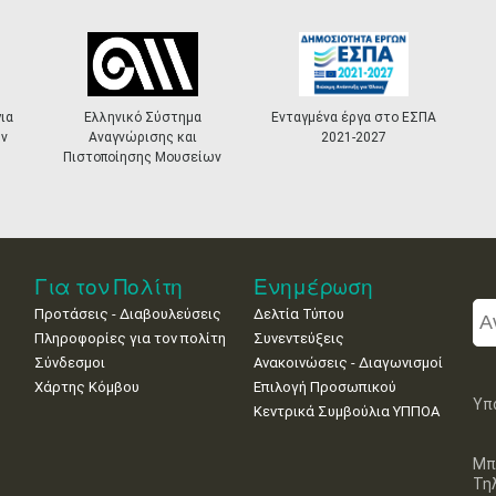
ια
Ελληνικό Σύστημα
Ενταγμένα έργα στο ΕΣΠΑ
ν
Αναγνώρισης και
2021-2027
Πιστοποίησης Μουσείων
Για τον Πολίτη
Ενημέρωση
Προτάσεις - Διαβουλεύσεις
Δελτία Τύπου
Πληροφορίες για τον πολίτη
Συνεντεύξεις
Σύνδεσμοι
Ανακοινώσεις - Διαγωνισμοί
Χάρτης Κόμβου
Επιλογή Προσωπικού
Υπ
Κεντρικά Συμβούλια ΥΠΠΟΑ
Μπ
Τη