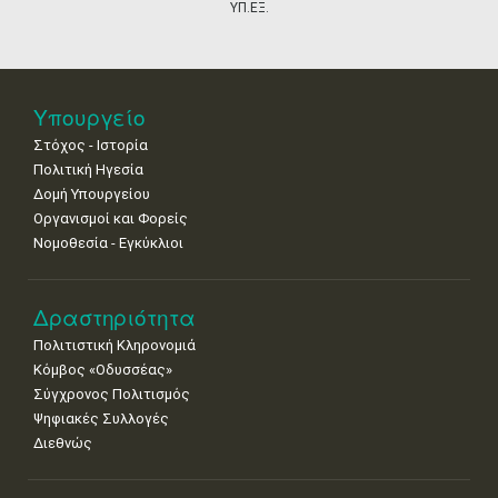
•
•
•
•
•
•
•
ΥΠ.ΕΞ.
18
19
20
21
22
23
24
•
•
•
•
•
•
•
25
26
27
28
29
30
31
Υπουργείο
•
•
•
•
•
•
•
Στόχος - Ιστορία
Πολιτική Ηγεσία
Δομή Υπουργείου
Οργανισμοί και Φορείς
Νομοθεσία - Εγκύκλιοι
Δραστηριότητα
Πολιτιστική Κληρονομιά
Κόμβος «Οδυσσέας»
Σύγχρονος Πολιτισμός
Ψηφιακές Συλλογές
Διεθνώς