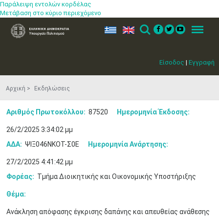
Παράλειψη εντολών κορδέλας
Μετάβαση στο κύριο περιεχόμενο
ελ
en
Search
Menu
Είσοδος
|
Εγγραφή
Αρχική
Εκδηλώσεις
Αριθμός Πρωτοκόλλου:
87520
Ημερομηνία Έκδοσης:
26/2/2025 3:34:02 μμ
ΑΔΑ:
ΨΙΞ046ΝΚΟΤ-Σ0Ε
Ημερομηνία Ανάρτησης:
27/2/2025 4:41:42 μμ
Φορέας:
Τμήμα Διοικητικής και Οικονομικής Υποστήριξης
Θέμα:
Μαϊ
1
2
Ανάκληση απόφασης έγκρισης δαπάνης και απευθείας ανάθεσης