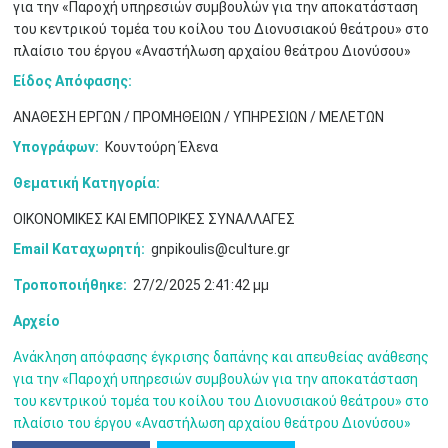
•
•
για την «Παροχή υπηρεσιών συμβουλών για την αποκατάσταση
του κεντρικού τομέα του κοίλου του Διονυσιακού θεάτρου» στο
3
4
5
6
7
8
9
πλαίσιο του έργου «Αναστήλωση αρχαίου θεάτρου Διονύσου»
•
•
•
•
•
•
•
Είδος Απόφασης:
10
11
12
13
14
15
16
•
•
•
•
•
•
•
ΑΝΑΘΕΣΗ ΕΡΓΩΝ / ΠΡΟΜΗΘΕΙΩΝ / ΥΠΗΡΕΣΙΩΝ / ΜΕΛΕΤΩΝ
Υπογράφων:
Κουντούρη Έλενα
17
18
19
20
21
22
23
•
•
•
•
•
•
•
•
•
•
•
•
•
Θεματική Κατηγορία:
24
25
26
27
28
29
30
ΟΙΚΟΝΟΜΙΚΕΣ ΚΑΙ ΕΜΠΟΡΙΚΕΣ ΣΥΝΑΛΛΑΓΕΣ
•
•
•
•
•
•
•
Email Καταχωρητή:
gnpikoulis@culture.gr
31
Ιουν
1
2
3
4
5
6
•
•
•
•
•
•
•
Τροποποιήθηκε:
27/2/2025 2:41:42 μμ
7
8
9
10
11
12
13
Αρχείο
•
•
•
•
•
•
•
Ανάκληση απόφασης έγκρισης δαπάνης και απευθείας ανάθεσης
14
15
16
17
18
19
20
για την «Παροχή υπηρεσιών συμβουλών για την αποκατάσταση
•
•
•
•
•
•
•
του κεντρικού τομέα του κοίλου του Διονυσιακού θεάτρου» στο
πλαίσιο του έργου «Αναστήλωση αρχαίου θεάτρου Διονύσου»
21
22
23
24
25
26
27