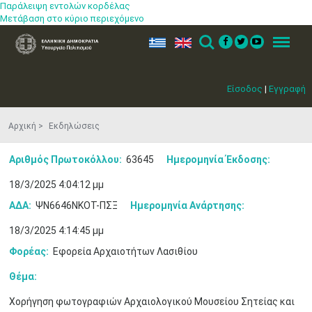
Παράλειψη εντολών κορδέλας
Μετάβαση στο κύριο περιεχόμενο
ελ
en
Search
Menu
Είσοδος
|
Εγγραφή
Αρχική
Εκδηλώσεις
Αριθμός Πρωτοκόλλου:
63645
Ημερομηνία Έκδοσης:
18/3/2025 4:04:12 μμ
ΑΔΑ:
ΨΝ6646ΝΚΟΤ-ΠΣΞ
Ημερομηνία Ανάρτησης:
18/3/2025 4:14:45 μμ
Φορέας:
Εφορεία Αρχαιοτήτων Λασιθίου
Μαϊ
1
2
•
•
Θέμα:
3
4
5
6
7
8
9
Χορήγηση φωτογραφιών Αρχαιολογικού Μουσείου Σητείας και
•
•
•
•
•
•
•