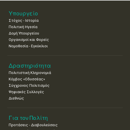
25
26
27
28
29
30
31
Υπουργείο
•
•
•
•
•
•
•
Στόχος - Ιστορία
Πολιτική Ηγεσία
Δομή Υπουργείου
Οργανισμοί και Φορείς
Νομοθεσία - Εγκύκλιοι
Δραστηριότητα
Πολιτιστική Κληρονομιά
Κόμβος «Οδυσσέας»
Σύγχρονος Πολιτισμός
Ψηφιακές Συλλογές
Διεθνώς
Για τον Πολίτη
Προτάσεις - Διαβουλεύσεις