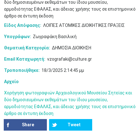
δύο δημοσιευμένων εκθεμάτων του ίδιου μουσείου,
αρμοδιότητας ΕΦΑΛΑΣ, και άδειας χρήσης τους σε επιστημονικό
10
11
12
13
14
15
16
•
•
•
•
•
•
•
άρθρο σε έντυπη έκδοση
Είδος Απόφασης:
ΛΟΙΠΕΣ ΑΤΟΜΙΚΕΣ ΔΙΟΙΚΗΤΙΚΕΣ ΠΡΑΞΕΙΣ
17
18
19
20
21
22
23
•
•
•
•
•
•
•
•
•
•
•
•
•
Υπογράφων:
Ζωγραφάκη Βασιλική
24
25
26
27
28
29
30
Θεματική Κατηγορία:
ΔΗΜΟΣΙΑ ΔΙΟΙΚΗΣΗ
•
•
•
•
•
•
•
Email Καταχωρητή:
vzografaki@culture.gr
31
Ιουν
1
2
3
4
5
6
•
•
•
•
•
•
•
Τροποποιήθηκε:
18/3/2025 2:14:45 μμ
7
8
9
10
11
12
13
Αρχείο
•
•
•
•
•
•
•
Χορήγηση φωτογραφιών Αρχαιολογικού Μουσείου Σητείας και
14
15
16
17
18
19
20
δύο δημοσιευμένων εκθεμάτων του ίδιου μουσείου,
•
•
•
•
•
•
•
αρμοδιότητας ΕΦΑΛΑΣ, και άδειας χρήσης τους σε επιστημονικό
άρθρο σε έντυπη έκδοση
21
22
23
24
25
26
27
•
•
•
•
•
•
•
Share
Tweet
28
29
30
Ιουλ
1
2
3
4
•
•
•
•
•
•
•
•
•
•