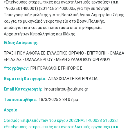
«Επείγουσες στερεωτικές και αναστηλωτικές εργασίες» (π.κ.
1960ΣΕ01400001) (2014ΣΕ51400000», για την εκπόνηση
Τοπογραφικής μελέτης για τη Βασιλική Αγίου Δημητρίου Σάμης
και για το μυκηναϊκό νεκροταφείο στο Βουνί Παλικής,
απολογιστικά και με αυτεπιστασία από την Εφορεία
Αρχαιοτήτων Κεφαλληνίας και Ιθάκης.
Είδος Απόφασης:
ΠΡΑΞΗ ΠΟΥ ΑΦΟΡΑ ΣΕ ΣΥΛΛΟΓΙΚΟ ΟΡΓΑΝΟ - ΕΠΙΤΡΟΠΗ - ΟΜΑΔΑ
ΕΡΓΑΣΙΑΣ - ΟΜΑΔΑ ΕΡΓΟΥ - ΜΕΛΗ ΣΥΛΛΟΓΙΚΟΥ ΟΡΓΑΝΟΥ
Υπογράφων:
ΓΡΗΓΟΡΑΚΑΚΗΣ ΓΡΗΓΟΡΙΟΣ
Θεματική Κατηγορία:
ΑΠΑΣΧΟΛΗΣΗ ΚΑΙ ΕΡΓΑΣΙΑ
Ιουν
1
2
3
4
5
6
•
•
•
•
•
•
Email Καταχωρητή:
imourelatou@culture.gr
Τροποποιήθηκε:
18/3/2025 3:34:07 μμ
7
8
9
10
11
12
13
•
•
•
•
•
•
•
Αρχείο
14
15
16
17
18
19
20
•
•
•
•
•
•
•
Ορισμός Επιβλεπόντων του έργου 2022ΝΑ51400038 5150321
«Επείγουσες στερεωτικές και αναστηλωτικές εργασίες» (π.κ.