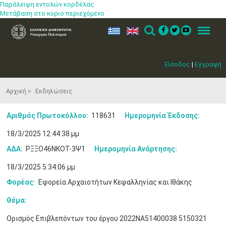
Παράλειψη εντολών κορδέλας
Μετάβαση στο κύριο περιεχόμενο
ελ
en
Search
Menu
Είσοδος
|
Εγγραφή
Αρχική
Εκδηλώσεις
Αριθμός Πρωτοκόλλου:
118631
Ημερομηνία Έκδοσης:
18/3/2025 12:44:38 μμ
ΑΔΑ:
ΡΞΞΟ46ΝΚΟΤ-3Ψ1
Ημερομηνία Ανάρτησης:
18/3/2025 5:34:06 μμ
Φορέας:
Εφορεία Αρχαιοτήτων Κεφαλληνίας και Ιθάκης
Θέμα:
Ορισμός Επιβλεπόντων του έργου 2022ΝΑ51400038 5150321