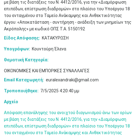
με βάση τις διατάξεις του Ν. 4412/2016, για την «Διαμόρφωση
Μαϊ
1
2
επιπέδων, επίστρωση διαδρομών» στο πλαίσιο του Υποέργου 18
•
•
του ενταγμένου στο Ταμείο Ανάκαμψης και Ανθεκτικότητας
έργου: «Αποκατάσταση - συντήρηση - ανάδειξη των μνημείων της
3
4
5
6
7
8
9
•
•
•
•
•
•
•
Ακρόπολης» με κωδικό ΟΠΣ Τ.Α. 5150192
Είδος Απόφασης:
ΚΑΤΑΚΥΡΩΣΗ
10
11
12
13
14
15
16
•
•
•
•
•
•
•
Υπογράφων:
Κουντούρη Έλενα
17
18
19
20
21
22
23
Θεματική Κατηγορία:
•
•
•
•
•
•
•
•
•
•
•
•
•
ΟΙΚΟΝΟΜΙΚΕΣ ΚΑΙ ΕΜΠΟΡΙΚΕΣ ΣΥΝΑΛΛΑΓΕΣ
24
25
26
27
28
29
30
•
•
•
•
•
•
•
Email Καταχωρητή:
euralexandraki@gmail.com
Τροποποιήθηκε:
7/5/2025 4:20:40 μμ
31
Ιουν
1
2
3
4
5
6
•
•
•
•
•
•
•
Αρχείο
7
8
9
10
11
12
13
•
•
•
•
•
•
•
Απόφαση επανάληψης του ανοιχτού διαγωνισμού άνω των ορίων
με βάση τις διατάξεις του Ν. 4412/2016, για την «Διαμόρφωση
14
15
16
17
18
19
20
επιπέδων, επίστρωση διαδρομών» στο πλαίσιο του Υποέργου 18
•
•
•
•
•
•
•
του ενταγμένου στο Ταμείο Ανάκαμψης και Ανθεκτικότητας