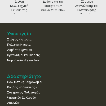
Διεθνή
Δράσης για την
Σύστημα
11
12
13
14
15
16
17
Καλλιτεχνική
Ισότητα των
Αναγνώρισης και
•
•
•
•
•
•
•
Έκθεση της
Φύλων 2021-2025
Πιστοποίησης
Biennale
Μουσείων
18
19
20
21
22
23
24
Βενετίας
•
•
•
•
•
•
•
25
26
27
28
29
30
31
Υπουργείο
•
•
•
•
•
•
•
Στόχος - Ιστορία
Πολιτική Ηγεσία
Δομή Υπουργείου
Οργανισμοί και Φορείς
Νομοθεσία - Εγκύκλιοι
Δραστηριότητα
Πολιτιστική Κληρονομιά
Κόμβος «Οδυσσέας»
Σύγχρονος Πολιτισμός
Ψηφιακές Συλλογές
Διεθνώς