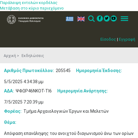
Παράλειψη εντολών κορδέλας
Μετάβαση στο κύριο περιεχόμενο
ελ
en
Search
Menu
Είσοδος
|
Εγγραφή
Αρχική
Εκδηλώσεις
Αριθμός Πρωτοκόλλου:
205545
Ημερομηνία Έκδοσης:
5/5/2025 4:34:38 μμ
ΑΔΑ:
ΨΦΩΡ46ΝΚΟΤ-ΤΙ6
Ημερομηνία Ανάρτησης:
7/5/2025 7:20:39 μμ
Φορέας:
Τμήμα Αρχαιολογικών Έργων και Μελετών
Θέμα:
Απόφαση επανάληψης του ανοιχτού διαγωνισμού άνω των ορίων