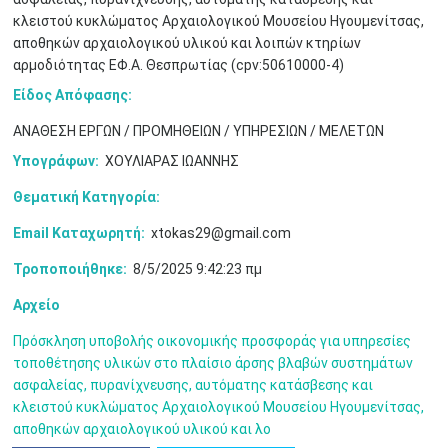
•
•
κλειστού κυκλώματος Αρχαιολογικού Μουσείου Ηγουμενίτσας,
αποθηκών αρχαιολογικού υλικού και λοιπών κτηρίων
3
4
5
6
7
8
9
•
•
•
•
•
•
•
αρμοδιότητας ΕΦ.Α. Θεσπρωτίας (cpv:50610000-4)
Είδος Απόφασης:
10
11
12
13
14
15
16
•
•
•
•
•
•
•
ΑΝΑΘΕΣΗ ΕΡΓΩΝ / ΠΡΟΜΗΘΕΙΩΝ / ΥΠΗΡΕΣΙΩΝ / ΜΕΛΕΤΩΝ
17
18
19
20
21
22
23
Υπογράφων:
ΧΟΥΛΙΑΡΑΣ ΙΩΑΝΝΗΣ
•
•
•
•
•
•
•
•
•
•
•
•
•
Θεματική Κατηγορία:
24
25
26
27
28
29
30
•
•
•
•
•
•
•
Email Καταχωρητή:
xtokas29@gmail.com
Τροποποιήθηκε:
8/5/2025 9:42:23 πμ
31
Ιουν
1
2
3
4
5
6
•
•
•
•
•
•
•
Αρχείο
7
8
9
10
11
12
13
•
•
•
•
•
•
•
Πρόσκληση υποβολής οικονομικής προσφοράς για υπηρεσίες
τοποθέτησης υλικών στο πλαίσιο άρσης βλαβών συστημάτων
14
15
16
17
18
19
20
ασφαλείας, πυρανίχνευσης, αυτόματης κατάσβεσης και
•
•
•
•
•
•
•
κλειστού κυκλώματος Αρχαιολογικού Μουσείου Ηγουμενίτσας,
αποθηκών αρχαιολογικού υλικού και λο
21
22
23
24
25
26
27