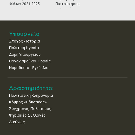
•
•
•
•
•
•
•
Φύλων 2021-2025
Πιστοποίησης
Μουσείων
18
19
20
21
22
23
24
•
•
•
•
•
•
•
25
26
27
28
29
30
31
Υπουργείο
•
•
•
•
•
•
•
Στόχος - Ιστορία
Πολιτική Ηγεσία
Δομή Υπουργείου
Οργανισμοί και Φορείς
Νομοθεσία - Εγκύκλιοι
Δραστηριότητα
Πολιτιστική Κληρονομιά
Κόμβος «Οδυσσέας»
Σύγχρονος Πολιτισμός
Ψηφιακές Συλλογές
Διεθνώς