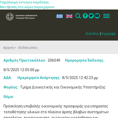
Παράλειψη εντολών κορδέλας
Μετάβαση στο κύριο περιεχόμενο
ελ
en
Search
Menu
Είσοδος
|
Εγγραφή
Αρχική
Εκδηλώσεις
Αριθμός Πρωτοκόλλου:
206049
Ημερομηνία Έκδοσης:
8/5/2025 12:05:00 μμ
ΑΔΑ:
Ημερομηνία Ανάρτησης:
8/5/2025 12:42:23 μμ
Φορέας:
Τμήμα Διοικητικής και Οικονομικής Υποστήριξης
Θέμα:
Πρόσκληση υποβολής οικονομικής προσφοράς για υπηρεσίες
τοποθέτησης υλικών στο πλαίσιο άρσης βλαβών συστημάτων
Μαϊ
1
2
ασφαλείας, πυρανίχνευσης, αυτόματης κατάσβεσης και