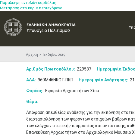
Παράλειψη εντολών κορδέλας
Μετάβαση στο κύριο περιεχόμενο
Υπ
Αρχική
Εκδηλώσεις
Αριθμός Πρωτοκόλλου:
229587
Ημερομηνία Έκδοσ
ΑΔΑ:
960Μ46ΝΚΟΤ-ΠΚΠ
Ημερομηνία Ανάρτησης:
21
Φορέας:
Εφορεία Αρχαιοτήτων Χίου
Θέμα:
Απόφαση απευθείας ανάθεσης για την εκπόνηση στατική
διαστασιολόγηση των φερόντων στοιχείων βάθρων κατ
των ελέγχων στατικής ισορροπίας και αντίστασης, καθ
Επανέκθεση Αρχαιοτήτων στο Αρχαιολογικό Μουσείο Χίο