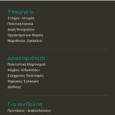
25
26
27
28
29
30
31
Υπουργείο
•
•
•
•
•
•
•
Στόχος - Ιστορία
Πολιτική Ηγεσία
Δομή Υπουργείου
Οργανισμοί και Φορείς
Νομοθεσία - Εγκύκλιοι
Δραστηριότητα
Πολιτιστική Κληρονομιά
Κόμβος «Οδυσσέας»
Σύγχρονος Πολιτισμός
Ψηφιακές Συλλογές
Διεθνώς
Για τον Πολίτη
Προτάσεις - Διαβουλεύσεις