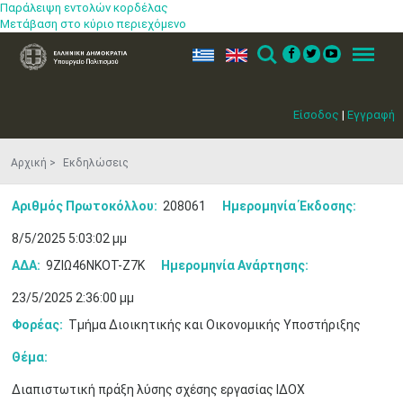
Παράλειψη εντολών κορδέλας
Μετάβαση στο κύριο περιεχόμενο
ελ
en
Search
Menu
Είσοδος
|
Εγγραφή
Αρχική
Εκδηλώσεις
Αριθμός Πρωτοκόλλου:
208061
Ημερομηνία Έκδοσης:
8/5/2025 5:03:02 μμ
ΑΔΑ:
9ΖΙΩ46ΝΚΟΤ-Ζ7Κ
Ημερομηνία Ανάρτησης:
23/5/2025 2:36:00 μμ
Φορέας:
Τμήμα Διοικητικής και Οικονομικής Υποστήριξης
Μαϊ
1
2
•
•
Θέμα:
3
4
5
6
7
8
9
Διαπιστωτική πράξη λύσης σχέσης εργασίας ΙΔΟΧ
•
•
•
•
•
•
•