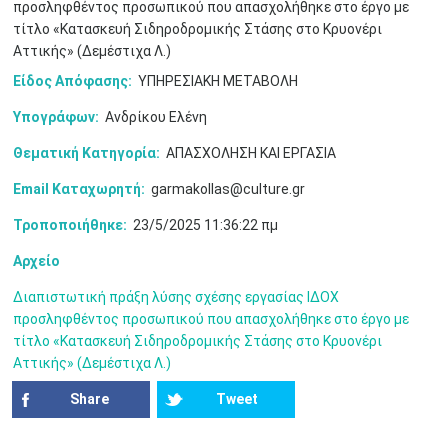
προσληφθέντος προσωπικού που απασχολήθηκε στο έργο με
τίτλο «Κατασκευή Σιδηροδρομικής Στάσης στο Κρυονέρι
10
11
12
13
14
15
16
•
•
•
•
•
•
•
Αττικής» (Δεμέστιχα Λ.)
Είδος Απόφασης:
ΥΠΗΡΕΣΙΑΚΗ ΜΕΤΑΒΟΛΗ
17
18
19
20
21
22
23
•
•
•
•
•
•
•
•
•
•
•
•
•
Υπογράφων:
Ανδρίκου Ελένη
24
25
26
27
28
29
30
Θεματική Κατηγορία:
ΑΠΑΣΧΟΛΗΣΗ ΚΑΙ ΕΡΓΑΣΙΑ
•
•
•
•
•
•
•
Email Καταχωρητή:
garmakollas@culture.gr
31
Ιουν
1
2
3
4
5
6
•
•
•
•
•
•
•
Τροποποιήθηκε:
23/5/2025 11:36:22 πμ
7
8
9
10
11
12
13
Αρχείο
•
•
•
•
•
•
•
Διαπιστωτική πράξη λύσης σχέσης εργασίας ΙΔΟΧ
14
15
16
17
18
19
20
προσληφθέντος προσωπικού που απασχολήθηκε στο έργο με
•
•
•
•
•
•
•
τίτλο «Κατασκευή Σιδηροδρομικής Στάσης στο Κρυονέρι
Αττικής» (Δεμέστιχα Λ.)
21
22
23
24
25
26
27
•
•
•
•
•
•
•
Share
Tweet
28
29
30
Ιουλ
1
2
3
4
•
•
•
•
•
•
•
•
•
•