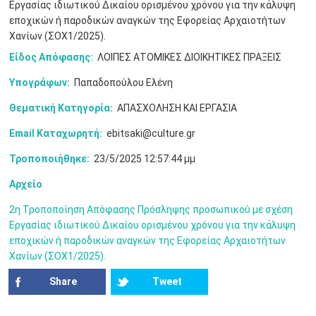
Εργασίας ιδιωτικού Δικαίου ορισμένου χρόνου για την κάλυψη
εποχικών ή παροδικών αναγκών της Εφορείας Αρχαιοτήτων
10
11
12
13
14
15
16
•
•
•
•
•
•
•
Χανίων (ΣΟΧ1/2025).
Είδος Απόφασης:
ΛΟΙΠΕΣ ΑΤΟΜΙΚΕΣ ΔΙΟΙΚΗΤΙΚΕΣ ΠΡΑΞΕΙΣ
17
18
19
20
21
22
23
•
•
•
•
•
•
•
•
•
•
•
•
•
Υπογράφων:
Παπαδοπούλου Ελένη
24
25
26
27
28
29
30
Θεματική Κατηγορία:
ΑΠΑΣΧΟΛΗΣΗ ΚΑΙ ΕΡΓΑΣΙΑ
•
•
•
•
•
•
•
Email Καταχωρητή:
ebitsaki@culture.gr
31
Ιουν
1
2
3
4
5
6
•
•
•
•
•
•
•
Τροποποιήθηκε:
23/5/2025 12:57:44 μμ
7
8
9
10
11
12
13
Αρχείο
•
•
•
•
•
•
•
2η Τροποποίηση Απόφασης Πρόσληψης προσωπικού με σχέση
14
15
16
17
18
19
20
Εργασίας ιδιωτικού Δικαίου ορισμένου χρόνου για την κάλυψη
•
•
•
•
•
•
•
εποχικών ή παροδικών αναγκών της Εφορείας Αρχαιοτήτων
Χανίων (ΣΟΧ1/2025).
21
22
23
24
25
26
27
•
•
•
•
•
•
•
Share
Tweet
28
29
30
Ιουλ
1
2
3
4
•
•
•
•
•
•
•
•
•
•