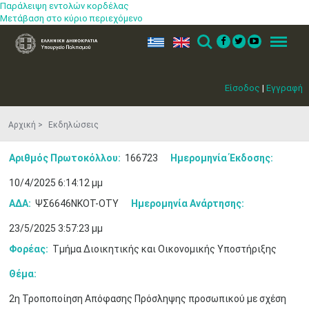
Παράλειψη εντολών κορδέλας
Μετάβαση στο κύριο περιεχόμενο
ελ
en
Search
Menu
Είσοδος
|
Εγγραφή
Αρχική
Εκδηλώσεις
Αριθμός Πρωτοκόλλου:
166723
Ημερομηνία Έκδοσης:
10/4/2025 6:14:12 μμ
ΑΔΑ:
ΨΣ6646ΝΚΟΤ-ΟΤΥ
Ημερομηνία Ανάρτησης:
23/5/2025 3:57:23 μμ
Φορέας:
Τμήμα Διοικητικής και Οικονομικής Υποστήριξης
Μαϊ
1
2
•
•
Θέμα:
3
4
5
6
7
8
9
2η Τροποποίηση Απόφασης Πρόσληψης προσωπικού με σχέση
•
•
•
•
•
•
•