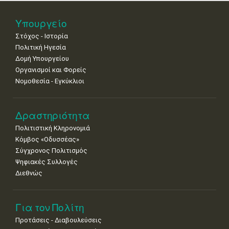
25
26
27
28
29
30
31
Υπουργείο
•
•
•
•
•
•
•
Στόχος - Ιστορία
Πολιτική Ηγεσία
Δομή Υπουργείου
Οργανισμοί και Φορείς
Νομοθεσία - Εγκύκλιοι
Δραστηριότητα
Πολιτιστική Κληρονομιά
Κόμβος «Οδυσσέας»
Σύγχρονος Πολιτισμός
Ψηφιακές Συλλογές
Διεθνώς
Για τον Πολίτη
Προτάσεις - Διαβουλεύσεις