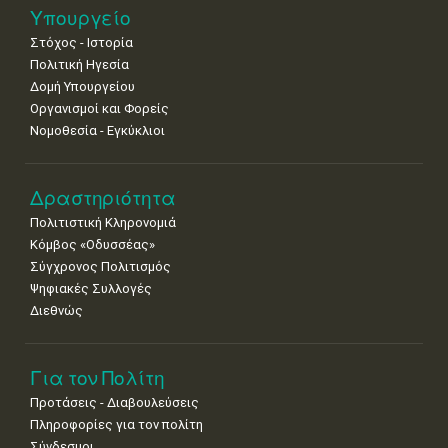
25
26
27
28
29
30
31
Υπουργείο
•
•
•
•
•
•
•
Στόχος - Ιστορία
Πολιτική Ηγεσία
Δομή Υπουργείου
Οργανισμοί και Φορείς
Νομοθεσία - Εγκύκλιοι
Δραστηριότητα
Πολιτιστική Κληρονομιά
Κόμβος «Οδυσσέας»
Σύγχρονος Πολιτισμός
Ψηφιακές Συλλογές
Διεθνώς
Για τον Πολίτη
Προτάσεις - Διαβουλεύσεις
Πληροφορίες για τον πολίτη
Σύνδεσμοι