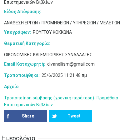
Επιστημονικών Βιβλίων
10
11
12
13
14
15
16
•
•
•
•
•
•
•
Είδος Απόφασης:
17
18
19
20
21
22
23
ΑΝΑΘΕΣΗ ΕΡΓΩΝ / ΠΡΟΜΗΘΕΙΩΝ / ΥΠΗΡΕΣΙΩΝ / ΜΕΛΕΤΩΝ
•
•
•
•
•
•
•
•
•
•
•
•
•
Υπογράφων:
ΡΟΥΓΓΟΥ ΚΟΚΚΩΝΑ
24
25
26
27
28
29
30
•
•
•
•
•
•
•
Θεματική Κατηγορία:
ΟΙΚΟΝΟΜΙΚΕΣ ΚΑΙ ΕΜΠΟΡΙΚΕΣ ΣΥΝΑΛΛΑΓΕΣ
31
Ιουν
1
2
3
4
5
6
•
•
•
•
•
•
•
Email Καταχωρητή:
divanellism@gmail.com
7
8
9
10
11
12
13
Τροποποιήθηκε:
25/6/2025 11:21:48 πμ
•
•
•
•
•
•
•
Αρχείο
14
15
16
17
18
19
20
•
•
•
•
•
•
•
Τροποποίηση σύμβασης (χρονική παράταση)- Προμήθεια
Επιστημονικών Βιβλίων
21
22
23
24
25
26
27
•
•
•
•
•
•
•
Share
Tweet
28
29
30
Ιουλ
1
2
3
4
•
•
•
•
•
•
•
•
•
•
Ημερολόγιο