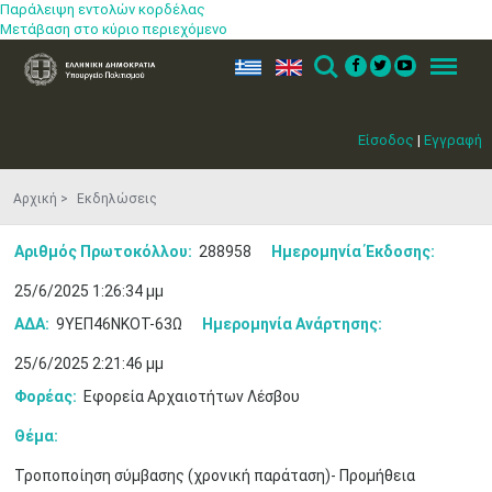
Παράλειψη εντολών κορδέλας
Μετάβαση στο κύριο περιεχόμενο
ελ
en
Search
Menu
Είσοδος
|
Εγγραφή
Αρχική
Εκδηλώσεις
Αριθμός Πρωτοκόλλου:
288958
Ημερομηνία Έκδοσης:
25/6/2025 1:26:34 μμ
ΑΔΑ:
9ΥΕΠ46ΝΚΟΤ-63Ω
Ημερομηνία Ανάρτησης:
25/6/2025 2:21:46 μμ
Μαϊ
1
2
•
•
Φορέας:
Εφορεία Αρχαιοτήτων Λέσβου
Θέμα:
3
4
5
6
7
8
9
•
•
•
•
•
•
•
Τροποποίηση σύμβασης (χρονική παράταση)- Προμήθεια