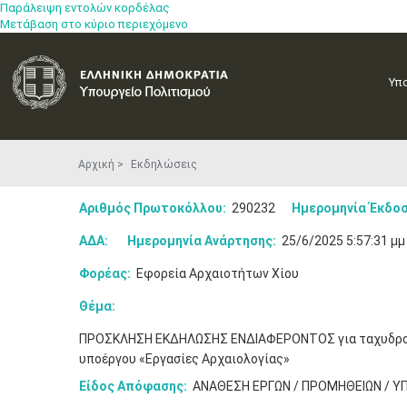
Παράλειψη εντολών κορδέλας
Μετάβαση στο κύριο περιεχόμενο
Υπ
Αρχική
Εκδηλώσεις
Αριθμός Πρωτοκόλλου:
290232
Ημερομηνία Έκδοσ
ΑΔΑ:
Ημερομηνία Ανάρτησης:
25/6/2025 5:57:31 μμ
Φορέας:
Εφορεία Αρχαιοτήτων Χίου
Θέμα:
ΠΡΟΣΚΛΗΣΗ ΕΚΔΗΛΩΣΗΣ ΕΝΔΙΑΦΕΡΟΝΤΟΣ για ταχυδρομικέ
υποέργου «Εργασίες Αρχαιολογίας»
Είδος Απόφασης:
ΑΝΑΘΕΣΗ ΕΡΓΩΝ / ΠΡΟΜΗΘΕΙΩΝ / Υ