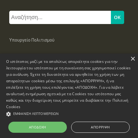
Υπουργείο Πολιτισμού
×
Μπουμπουλίνας 20-22, 106 82 Αθήνα
Ο ιστότοπος μαζί με τα απολύτως απαραίτητα cookies για την
Τηλ: +30 2131322100, 2131322421
mail: grplk@culture.gr
λειτουργία του ιστότοπου με τη συναίνεση σας χρησιμοποιεί cookies
για ανάλυση. Έχετε τη δυνατότητα να αρνηθείτε τη χρήση των μη
απαραίτητων cookies μέσω της επιλογής «ΑΠΟΡΡΙΨΗ», ή να
επιλέξετε τη χρήση τους επιλέγοντας «ΑΠΟΔΟΧΗ». Για να λάβετε
αναλυτική ενημέρωση σχετικά με τα Cookies του ιστότοπου μας
καθώς και την διαχείριση τους μπορείτε να διαβάσετε την
Πολιτική
Πνευματικά Δικαιώματα © 1995-2026 Υπουργείο Πολιτισμού
Cookies
ΕΜΦΆΝΙΣΗ ΛΕΠΤΟΜΕΡΕΙΏΝ
Πληροφορίες Ιστοσελίδας
Δήλωση Προσβασιμότητας
ΑΠΟΔΟΧΉ
ΑΠΌΡΡΙΨΗ