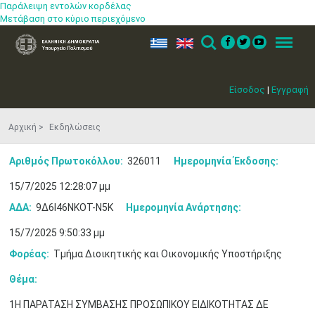
Παράλειψη εντολών κορδέλας
Μετάβαση στο κύριο περιεχόμενο
ελ
en
Search
Menu
Είσοδος
|
Εγγραφή
Αρχική
Εκδηλώσεις
Αριθμός Πρωτοκόλλου:
326011
Ημερομηνία Έκδοσης:
15/7/2025 12:28:07 μμ
ΑΔΑ:
9Δ6Ι46ΝΚΟΤ-Ν5Κ
Ημερομηνία Ανάρτησης:
15/7/2025 9:50:33 μμ
Φορέας:
Τμήμα Διοικητικής και Οικονομικής Υποστήριξης
Θέμα:
1Η ΠΑΡΑΤΑΣΗ ΣΥΜΒΑΣΗΣ ΠΡΟΣΩΠΙΚΟΥ EΙΔΙΚΟΤΗΤΑΣ ΔΕ