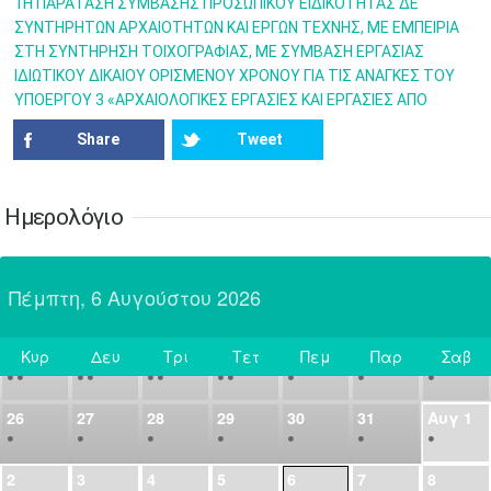
•
•
•
•
•
•
•
1Η ΠΑΡΑΤΑΣΗ ΣΥΜΒΑΣΗΣ ΠΡΟΣΩΠΙΚΟΥ EΙΔΙΚΟΤΗΤΑΣ ΔΕ
ΣΥΝΤΗΡΗΤΩΝ ΑΡΧΑΙΟΤΗΤΩΝ ΚΑΙ ΕΡΓΩΝ ΤΕΧΝΗΣ, ΜΕ ΕΜΠΕΙΡΙΑ
14
15
16
17
18
19
20
ΣΤΗ ΣΥΝΤΗΡΗΣΗ ΤΟΙΧΟΓΡΑΦΙΑΣ, ΜΕ ΣΥΜΒΑΣΗ ΕΡΓΑΣΙΑΣ
•
•
•
•
•
•
•
ΙΔΙΩΤΙΚΟΥ ΔΙΚΑΙΟΥ ΟΡΙΣΜΕΝΟΥ ΧΡΟΝΟΥ ΓΙΑ ΤΙΣ ΑΝΑΓΚΕΣ ΤΟΥ
ΥΠΟΕΡΓΟΥ 3 «ΑΡΧΑΙΟΛΟΓΙΚΕΣ ΕΡΓΑΣΙΕΣ ΚΑΙ ΕΡΓΑΣΙΕΣ ΑΠΟ
21
22
23
24
25
26
27
•
•
•
•
•
•
•
Share
Tweet
28
29
30
Ιουλ
1
2
3
4
•
•
•
•
•
•
•
•
•
•
Ημερολόγιο
5
6
7
8
9
10
11
•
•
•
•
•
•
•
•
•
•
•
•
•
•
Πέμπτη, 6 Αυγούστου 2026
12
13
14
15
16
17
18
•
•
•
•
•
•
•
•
•
•
•
•
•
•
Κυρ
Δευ
Τρι
Τετ
Πεμ
Παρ
Σαβ
19
20
21
22
23
24
25
Σήμερα
•
•
•
•
•
•
•
•
•
•
•
26
27
28
29
30
31
Αυγ
1
•
•
•
•
•
•
•
2
3
4
5
6
7
8