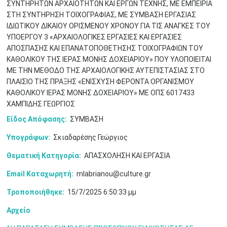
ΣΥΝΤΗΡΗΤΩΝ ΑΡΧΑΙΟΤΗΤΩΝ ΚΑΙ ΕΡΓΩΝ ΤΕΧΝΗΣ, ΜΕ ΕΜΠΕΙΡΙΑ
ΣΤΗ ΣΥΝΤΗΡΗΣΗ ΤΟΙΧΟΓΡΑΦΙΑΣ, ΜΕ ΣΥΜΒΑΣΗ ΕΡΓΑΣΙΑΣ
ΙΔΙΩΤΙΚΟΥ ΔΙΚΑΙΟΥ ΟΡΙΣΜΕΝΟΥ ΧΡΟΝΟΥ ΓΙΑ ΤΙΣ ΑΝΑΓΚΕΣ ΤΟΥ
ΥΠΟΕΡΓΟΥ 3 «ΑΡΧΑΙΟΛΟΓΙΚΕΣ ΕΡΓΑΣΙΕΣ ΚΑΙ ΕΡΓΑΣΙΕΣ
ΑΠΟΣΠΑΣΗΣ ΚΑΙ ΕΠΑΝΑΤΟΠΟΘΕΤΗΣΗΣ ΤΟΙΧΟΓΡΑΦΙΩΝ ΤΟΥ
Μαϊ
1
2
•
•
ΚΑΘΟΛΙΚΟΥ ΤΗΣ ΙΕΡΑΣ ΜΟΝΗΣ ΔΟΧΕΙΑΡΙΟΥ» ΠΟΥ ΥΛΟΠΟΙΕΙΤΑΙ
ΜΕ ΤΗΝ ΜΕΘΟΔΟ ΤΗΣ ΑΡΧΑΙΟΛΟΓΙΚΗΣ ΑΥΤΕΠΙΣΤΑΣΙΑΣ ΣΤΟ
3
4
5
6
7
8
9
ΠΛΑΙΣΙΟ ΤΗΣ ΠΡΑΞΗΣ «ΕΝΙΣΧΥΣΗ ΦΕΡΟΝΤΑ ΟΡΓΑΝΙΣΜΟΥ
•
•
•
•
•
•
•
ΚΑΘΟΛΙΚΟΥ ΙΕΡΑΣ ΜΟΝΗΣ ΔΟΧΕΙΑΡΙΟΥ» ΜΕ ΟΠΣ 6017433
ΧΑΜΠΙΔΗΣ ΓΕΩΡΓΙΟΣ
10
11
12
13
14
15
16
•
•
•
•
•
•
•
Είδος Απόφασης:
ΣΥΜΒΑΣΗ
17
18
19
20
21
22
23
Υπογράφων:
Σκιαδαρέσης Γεώργιος
•
•
•
•
•
•
•
•
•
•
•
•
•
Θεματική Κατηγορία:
ΑΠΑΣΧΟΛΗΣΗ ΚΑΙ ΕΡΓΑΣΙΑ
24
25
26
27
28
29
30
•
•
•
•
•
•
•
Email Καταχωρητή:
mlabrianou@culture.gr
Τροποποιήθηκε:
15/7/2025 6:50:33 μμ
31
Ιουν
1
2
3
4
5
6
•
•
•
•
•
•
•
Αρχείο
7
8
9
10
11
12
13