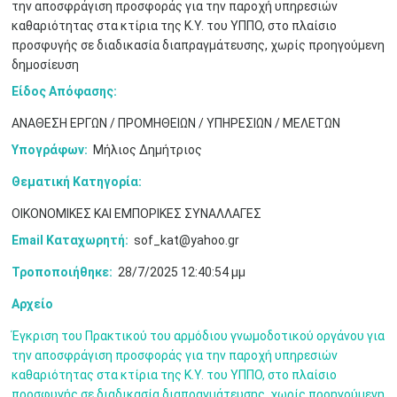
την αποσφράγιση προσφοράς για την παροχή υπηρεσιών
καθαριότητας στα κτίρια της Κ.Υ. του ΥΠΠΟ, στο πλαίσιο
προσφυγής σε διαδικασία διαπραγμάτευσης, χωρίς προηγούμενη
δημοσίευση
Είδος Απόφασης:
ΑΝΑΘΕΣΗ ΕΡΓΩΝ / ΠΡΟΜΗΘΕΙΩΝ / ΥΠΗΡΕΣΙΩΝ / ΜΕΛΕΤΩΝ
Υπογράφων:
Μήλιος Δημήτριος
Θεματική Κατηγορία:
ΟΙΚΟΝΟΜΙΚΕΣ ΚΑΙ ΕΜΠΟΡΙΚΕΣ ΣΥΝΑΛΛΑΓΕΣ
Ιουν
1
2
3
4
5
6
•
•
•
•
•
•
Email Καταχωρητή:
sof_kat@yahoo.gr
Τροποποιήθηκε:
28/7/2025 12:40:54 μμ
7
8
9
10
11
12
13
•
•
•
•
•
•
•
Αρχείο
14
15
16
17
18
19
20
•
•
•
•
•
•
•
Έγκριση του Πρακτικού του αρμόδιου γνωμοδοτικού οργάνου για
την αποσφράγιση προσφοράς για την παροχή υπηρεσιών
21
22
23
24
25
26
27
καθαριότητας στα κτίρια της Κ.Υ. του ΥΠΠΟ, στο πλαίσιο
•
•
•
•
•
•
•
προσφυγής σε διαδικασία διαπραγμάτευσης, χωρίς προηγούμενη