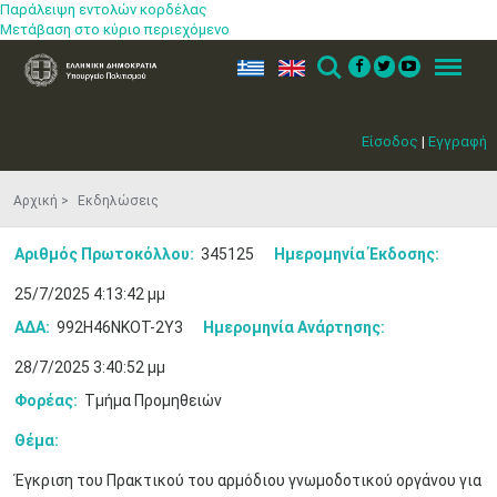
Παράλειψη εντολών κορδέλας
Μετάβαση στο κύριο περιεχόμενο
ελ
en
Search
Menu
Είσοδος
|
Εγγραφή
Αρχική
Εκδηλώσεις
Αριθμός Πρωτοκόλλου:
345125
Ημερομηνία Έκδοσης:
25/7/2025 4:13:42 μμ
ΑΔΑ:
992Η46ΝΚΟΤ-2Υ3
Ημερομηνία Ανάρτησης:
28/7/2025 3:40:52 μμ
Φορέας:
Τμήμα Προμηθειών
Θέμα:
Έγκριση του Πρακτικού του αρμόδιου γνωμοδοτικού οργάνου για