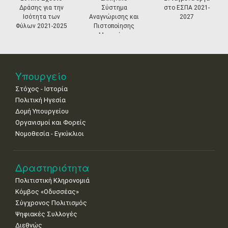
Δράσης για την
Σύστημα
στο ΕΣΠΑ 2021-
18
19
20
21
22
23
24
Ισότητα των
Αναγνώρισης και
2027
•
•
•
•
•
•
•
Φύλων 2021-2025
Πιστοποίησης
Μουσείων
25
26
27
28
29
30
31
•
•
•
•
•
•
•
Νοε
1
2
3
4
5
6
7
Υπουργείο
•
•
•
•
•
•
•
Στόχος - Ιστορία
8
9
10
11
12
13
14
Πολιτική Ηγεσία
•
•
•
•
•
•
•
Δομή Υπουργείου
Οργανισμοί και Φορείς
15
16
17
18
19
20
21
Νομοθεσία - Εγκύκλιοι
•
•
•
•
•
•
•
22
23
24
25
26
27
28
•
•
•
•
•
•
•
Δραστηριότητα
Πολιτιστική Κληρονομιά
29
30
Κόμβος «Οδυσσέας»
•
•
Σύγχρονος Πολιτισμός
Ψηφιακές Συλλογές
Διεθνώς