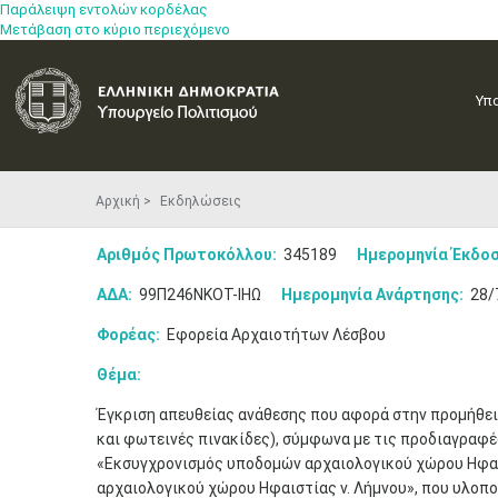
Παράλειψη εντολών κορδέλας
Μετάβαση στο κύριο περιεχόμενο
Υπ
Αρχική
Εκδηλώσεις
Αριθμός Πρωτοκόλλου:
345189
Ημερομηνία Έκδοσ
ΑΔΑ:
99Π246ΝΚΟΤ-ΙΗΩ
Ημερομηνία Ανάρτησης:
28/
Φορέας:
Εφορεία Αρχαιοτήτων Λέσβου
Θέμα:
Έγκριση απευθείας ανάθεσης που αφορά στην προμήθεια
και φωτεινές πινακίδες), σύμφωνα με τις προδιαγραφέ
«Εκσυγχρονισμός υποδομών αρχαιολογικού χώρου Ηφαι
αρχαιολογικού χώρου Ηφαιστίας ν. Λήμνου», που υλοπο