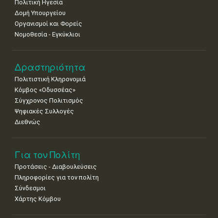
8
9
10
11
12
13
14
Πολιτική Ηγεσία
•
•
•
•
•
•
•
Δομή Υπουργείου
Οργανισμοί και Φορείς
15
16
17
18
19
20
21
Νομοθεσία - Εγκύκλιοι
•
•
•
•
•
•
•
22
23
24
25
26
27
28
•
•
•
•
•
•
•
Δραστηριότητα
Πολιτιστική Κληρονομιά
29
30
Κόμβος «Οδυσσέας»
•
•
Σύγχρονος Πολιτισμός
Ψηφιακές Συλλογές
Διεθνώς
Για τον Πολίτη
Προτάσεις - Διαβουλεύσεις
Πληροφορίες για τον πολίτη
Σύνδεσμοι
Χάρτης Κόμβου