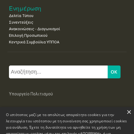
Ενημέρωση
Δελτία Τύπου
Συνεντεύξεις
Ανακοινώσεις - Διαγωνισμοί
Επιλογή Προσωπικού
Κεντρικά Συμβούλια ΥΠΠΟΑ
Υπουργείο Πολιτισμού
×
Μπουμπουλίνας 20-22, 106 82 Αθήνα
Ο ιστότοπος μαζί με τα απολύτως απαραίτητα cookies για την
Τηλ: +30 2131322100, 2131322421
mail: grplk@culture.gr
λειτουργία του ιστότοπου με τη συναίνεση σας χρησιμοποιεί cookies
για ανάλυση. Έχετε τη δυνατότητα να αρνηθείτε τη χρήση των μη
απαραίτητων cookies μέσω της επιλογής «ΑΠΟΡΡΙΨΗ», ή να