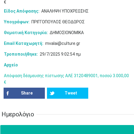
€
Είδος Απόφασης:
ΑΝΑΛΗΨΗ ΥΠΟΧΡΕΩΣΗΣ
Ιουν
1
2
3
4
5
6
Υπογράφων:
ΠΡΙΓΓΟΠΟΥΛΟΣ ΘΕΟΔΩΡΟΣ
•
•
•
•
•
•
Θεματική Κατηγορία:
ΔΗΜΟΣΙΟΝΟΜΙΚΑ
7
8
9
10
11
12
13
•
•
•
•
•
•
•
Email Καταχωρητή:
mvalai@culture.gr
14
15
16
17
18
19
20
Τροποποιήθηκε:
29/7/2025 9:02:54 πμ
•
•
•
•
•
•
•
Αρχείο
21
22
23
24
25
26
27
•
•
•
•
•
•
•
Απόφαση δέσμευσης πίστωσης ΑΛΕ 3120489001, ποσού 3.000,00
€
28
29
30
Ιουλ
1
2
3
4
•
•
•
•
•
•
•
•
•
•
Share
Tweet
5
6
7
8
9
10
11
•
•
•
•
•
•
•
•
•
•
•
•
•
•
Ημερολόγιο
12
13
14
15
16
17
18
•
•
•
•
•
•
•
•
•
•
•
•
•
•