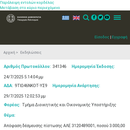
Παράλειψη εντολών κορδέλας
Μετάβαση στο κύριο περιεχόμενο
ελ
en
Search
Menu
Είσοδος
|
Εγγραφή
Αρχική
Εκδηλώσεις
Αριθμός Πρωτοκόλλου:
341346
Ημερομηνία Έκδοσης:
24/7/2025 5:14:04 μμ
ΑΔΑ:
9ΤΙΩ46ΝΚΟΤ-ΥΣ9
Ημερομηνία Ανάρτησης:
29/7/2025 12:02:53 μμ
Φορέας:
Τμήμα Διοικητικής και Οικονομικής Υποστήριξης
Θέμα:
Απόφαση δέσμευσης πίστωσης ΑΛΕ 3120489001, ποσού 3.000,00